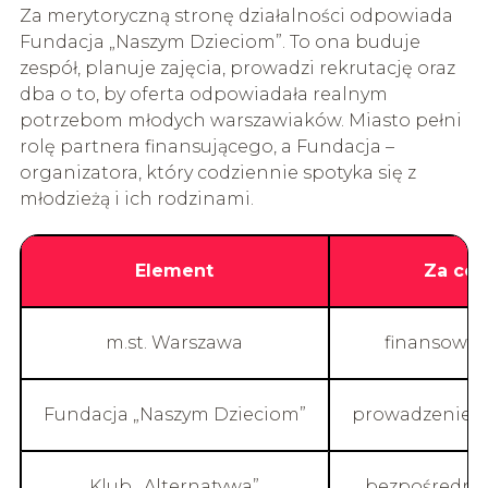
Za merytoryczną stronę działalności odpowiada
Fundacja „Naszym Dzieciom”. To ona buduje
zespół, planuje zajęcia, prowadzi rekrutację oraz
dba o to, by oferta odpowiadała realnym
potrzebom młodych warszawiaków. Miasto pełni
rolę partnera finansującego, a Fundacja –
organizatora, który codziennie spotyka się z
młodzieżą i ich rodzinami.
Element
Za co
m.st. Warszawa
finansowan
Fundacja „Naszym Dzieciom”
prowadzenie p
Klub „Alternatywa”
bezpośrednia