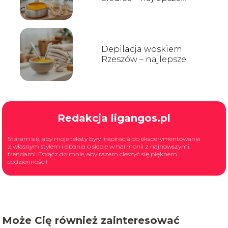
salony i ceny
Depilacja woskiem
Rzeszów – najlepsze
salony i ceny
Redakcja ligangos.pl
Staram się, aby moje teksty były inspiracją do eksperymentowania
z własnym stylem i dbania o siebie w harmonii z najnowszymi
trendami. Dołącz do mnie, aby razem cieszyć się pięknem
codzienności!
Może Cię również zainteresować