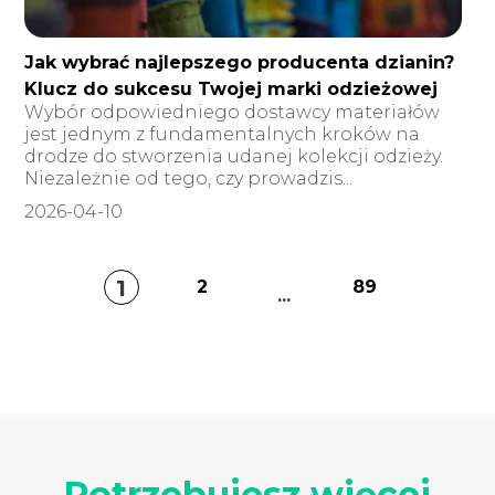
Jak wybrać najlepszego producenta dzianin?
Klucz do sukcesu Twojej marki odzieżowej
Wybór odpowiedniego dostawcy materiałów
jest jednym z fundamentalnych kroków na
drodze do stworzenia udanej kolekcji odzieży.
Niezależnie od tego, czy prowadzis...
2026-04-10
1
2
89
...
Potrzebujesz więcej