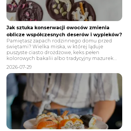
Jak sztuka konserwacji owoców zmienia
oblicze współczesnych deserów i wypieków?
Pamiętasz zapach rodzinnego domu przed
świętami? Wielka miska, w której ląduje
puszyste ciasto drożdżowe, keks pełen
kolorowych bakalii albo tradycyjny mazurek....
2026-07-29