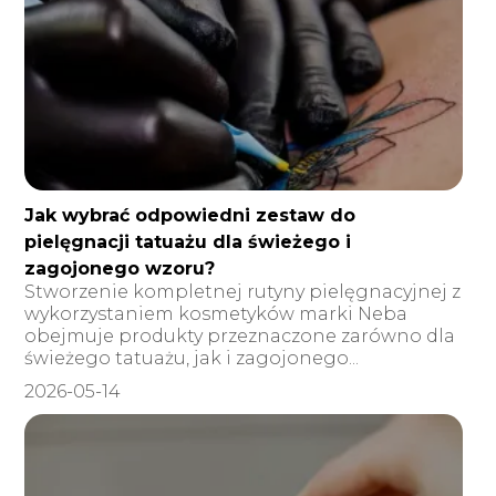
Jak wybrać odpowiedni zestaw do
pielęgnacji tatuażu dla świeżego i
zagojonego wzoru?
Stworzenie kompletnej rutyny pielęgnacyjnej z
wykorzystaniem kosmetyków marki Neba
obejmuje produkty przeznaczone zarówno dla
świeżego tatuażu, jak i zagojonego...
2026-05-14