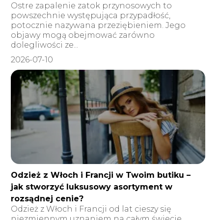
Ostre zapalenie zatok przynosowych to
powszechnie występująca przypadłość,
potocznie nazywana przeziębieniem. Jego
objawy mogą obejmować zarówno
dolegliwości ze...
2026-07-10
Odzież z Włoch i Francji w Twoim butiku –
jak stworzyć luksusowy asortyment w
rozsądnej cenie?
Odzież z Włoch i Francji od lat cieszy się
niezmiennym uznaniem na całym świecie,