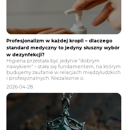
Profesjonalizm w każdej kropli – dlaczego
standard medyczny to jedyny słuszny wybór
w dezynfekcji?
Higiena przestała być jedynie "dobrym
nawykiem" – stała się fundamentem, na którym
budujemy zaufanie w relacjach międzyludzkich
i profesjonalnych. Niezależnie o...
2026-04-28