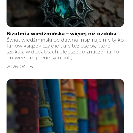
Biżuteria wiedźmińska – więcej niż ozdoba
Świat wiedźmiński od dawna inspiruje nie tylko
fanów książek czy gier, ale też osoby, które
szukają w dodatkach głębszego znaczenia. To
uniwersum pełne symboli,...
2026-04-18