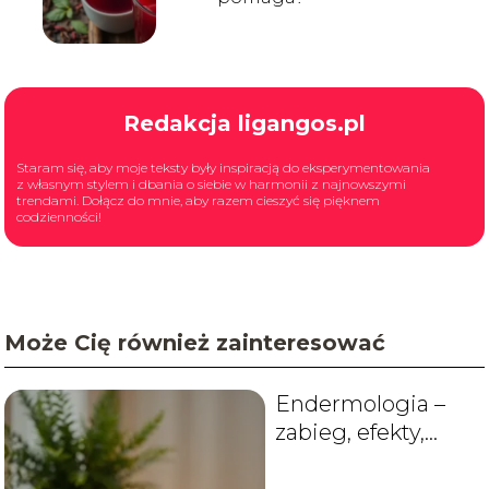
Redakcja ligangos.pl
Staram się, aby moje teksty były inspiracją do eksperymentowania
z własnym stylem i dbania o siebie w harmonii z najnowszymi
trendami. Dołącz do mnie, aby razem cieszyć się pięknem
codzienności!
Może Cię również zainteresować
Endermologia –
zabieg, efekty,
przeciwwskazania
i cena