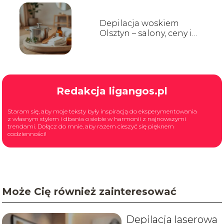
Depilacja woskiem
Olsztyn – salony, ceny i
opinie
Redakcja ligangos.pl
Staram się, aby moje teksty były inspiracją do eksperymentowania
z własnym stylem i dbania o siebie w harmonii z najnowszymi
trendami. Dołącz do mnie, aby razem cieszyć się pięknem
codzienności!
Może Cię również zainteresować
Depilacja laserowa