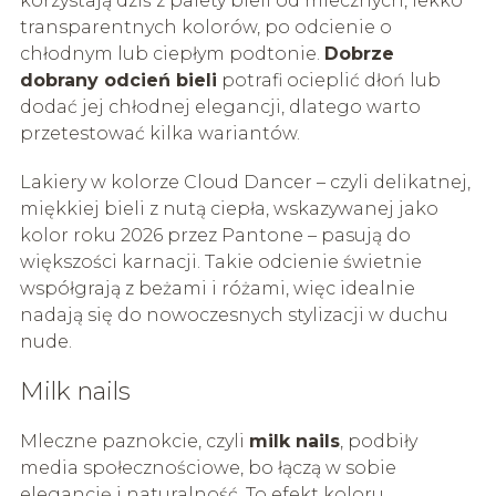
korzystają dziś z palety bieli od mlecznych, lekko
transparentnych kolorów, po odcienie o
chłodnym lub ciepłym podtonie.
Dobrze
dobrany odcień bieli
potrafi ocieplić dłoń lub
dodać jej chłodnej elegancji, dlatego warto
przetestować kilka wariantów.
Lakiery w kolorze Cloud Dancer – czyli delikatnej,
miękkiej bieli z nutą ciepła, wskazywanej jako
kolor roku 2026 przez Pantone – pasują do
większości karnacji. Takie odcienie świetnie
współgrają z beżami i różami, więc idealnie
nadają się do nowoczesnych stylizacji w duchu
nude.
Milk nails
Mleczne paznokcie, czyli
milk nails
, podbiły
media społecznościowe, bo łączą w sobie
elegancję i naturalność. To efekt koloru