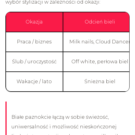
wybór stylizacji w zależności od okazji:
Okazja
Odcień bieli
Praca / biznes
Milk nails, Cloud Dancer
Ślub / uroczystość
Off white, perłowa biel
Wakacje / lato
Śnieżna biel
Białe paznokcie łączą w sobie świeżość,
uniwersalność i możliwość nieskończonej