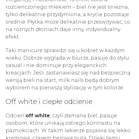
rozcieńczonego mlekiem – biel nie jest śnieżna,
tylko delikatnie przydymiona, a krycie pozostaje
średnie. Płytka może delikatnie prześwitywać, co
na różnych dłoniach daje inny, indywidualny
efekt.
Taki manicure sprawdzi się u kobiet w każdym
wieku. Dobrze wygląda w biurze, pasuje do stylu
casual i nie dominuje przy eleganckich
kreacjach. Jeśli zastanawiasz się nad bezpieczną
wersją bieli na start, milk nails będą dobrym
wyborem na pierwszą stylizację w tym kolorze.
Off white i ciepłe odcienie
Odcień
off white
, czyli złamana biel, pasuje
osobom, które unikają ostrego kontrastu na
paznokciach. W takim lakierze pojawia się lekko
kremowa, czasem beżowa nuta. Dzięki temu