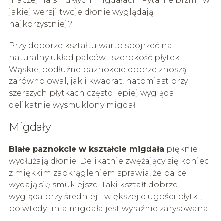
inaczej na smukłych migdałach. Pytanie brzmi: w
jakiej wersji twoje dłonie wyglądają
najkorzystniej?
Przy doborze kształtu warto spojrzeć na
naturalny układ palców i szerokość płytek.
Wąskie, podłużne paznokcie dobrze znoszą
zarówno owal, jak i kwadrat, natomiast przy
szerszych płytkach często lepiej wygląda
delikatnie wysmuklony migdał.
Migdały
Białe paznokcie w kształcie migdała
pięknie
wydłużają dłonie. Delikatnie zwężający się koniec
z miękkim zaokrągleniem sprawia, że palce
wydają się smuklejsze. Taki kształt dobrze
wygląda przy średniej i większej długości płytki,
bo wtedy linia migdała jest wyraźnie zarysowana.