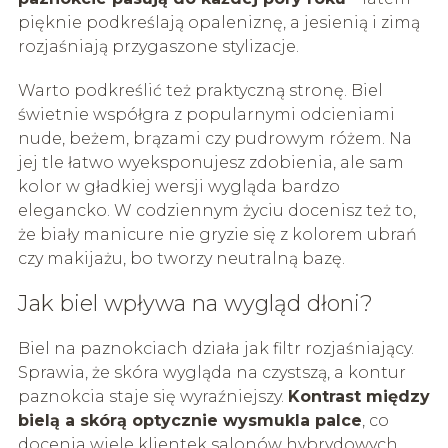
pięknie podkreślają opaleniznę, a jesienią i zimą
rozjaśniają przygaszone stylizacje.
Warto podkreślić też praktyczną stronę. Biel
świetnie współgra z popularnymi odcieniami
nude, beżem, brązami czy pudrowym różem. Na
jej tle łatwo wyeksponujesz zdobienia, ale sam
kolor w gładkiej wersji wygląda bardzo
elegancko. W codziennym życiu docenisz też to,
że biały manicure nie gryzie się z kolorem ubrań
czy makijażu, bo tworzy neutralną bazę.
Jak biel wpływa na wygląd dłoni?
Biel na paznokciach działa jak filtr rozjaśniający.
Sprawia, że skóra wygląda na czystszą, a kontur
paznokcia staje się wyraźniejszy.
Kontrast między
bielą a skórą optycznie wysmukla palce
, co
docenia wiele klientek salonów hybrydowych.