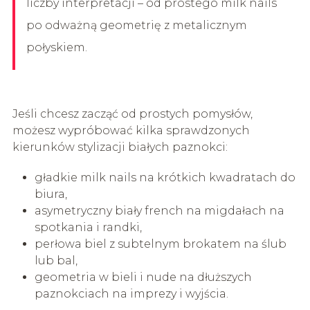
liczby interpretacji – od prostego milk nails
po odważną geometrię z metalicznym
połyskiem.
Jeśli chcesz zacząć od prostych pomysłów,
możesz wypróbować kilka sprawdzonych
kierunków stylizacji białych paznokci:
gładkie milk nails na krótkich kwadratach do
biura,
asymetryczny biały french na migdałach na
spotkania i randki,
perłowa biel z subtelnym brokatem na ślub
lub bal,
geometria w bieli i nude na dłuższych
paznokciach na imprezy i wyjścia.