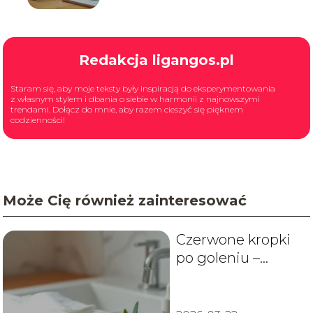
Redakcja ligangos.pl
Staram się, aby moje teksty były inspiracją do eksperymentowania
z własnym stylem i dbania o siebie w harmonii z najnowszymi
trendami. Dołącz do mnie, aby razem cieszyć się pięknem
codzienności!
Może Cię również zainteresować
Czerwone kropki
po goleniu –
przyczyny i jak
sobie z nimi radzić