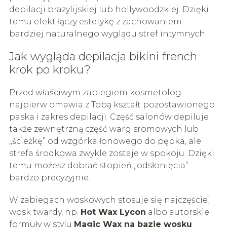
depilacji brazylijskiej lub hollywoodzkiej. Dzięki
temu efekt łączy estetykę z zachowaniem
bardziej naturalnego wyglądu stref intymnych.
Jak wygląda depilacja bikini french
krok po kroku?
Przed właściwym zabiegiem kosmetolog
najpierw omawia z Tobą kształt pozostawionego
paska i zakres depilacji. Część salonów depiluje
także zewnętrzną część warg sromowych lub
„ścieżkę” od wzgórka łonowego do pępka, ale
strefa środkowa zwykle zostaje w spokoju. Dzięki
temu możesz dobrać stopień „odsłonięcia”
bardzo precyzyjnie.
W zabiegach woskowych stosuje się najczęściej
wosk twardy, np.
Hot Wax Lycon
albo autorskie
formuły w stylu
Magic Wax na bazie wosku