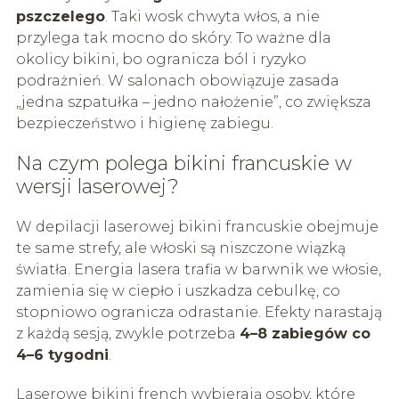
pszczelego
. Taki wosk chwyta włos, a nie
przylega tak mocno do skóry. To ważne dla
okolicy bikini, bo ogranicza ból i ryzyko
podrażnień. W salonach obowiązuje zasada
„jedna szpatułka – jedno nałożenie”, co zwiększa
bezpieczeństwo i higienę zabiegu.
Na czym polega bikini francuskie w
wersji laserowej?
W depilacji laserowej bikini francuskie obejmuje
te same strefy, ale włoski są niszczone wiązką
światła. Energia lasera trafia w barwnik we włosie,
zamienia się w ciepło i uszkadza cebulkę, co
stopniowo ogranicza odrastanie. Efekty narastają
z każdą sesją, zwykle potrzeba
4–8 zabiegów co
4–6 tygodni
.
Laserowe bikini french wybierają osoby, które