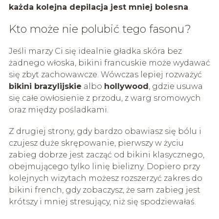
każda kolejna depilacja jest mniej bolesna
.
Kto może nie polubić tego fasonu?
Jeśli marzy Ci się idealnie gładka skóra bez
żadnego włoska, bikini francuskie może wydawać
się zbyt zachowawcze. Wówczas lepiej rozważyć
bikini brazylijskie
albo
hollywood
, gdzie usuwa
się całe owłosienie z przodu, z warg sromowych
oraz między pośladkami.
Z drugiej strony, gdy bardzo obawiasz się bólu i
czujesz duże skrępowanie, pierwszy w życiu
zabieg dobrze jest zacząć od bikini klasycznego,
obejmującego tylko linię bielizny. Dopiero przy
kolejnych wizytach możesz rozszerzyć zakres do
bikini french, gdy zobaczysz, że sam zabieg jest
krótszy i mniej stresujący, niż się spodziewałaś.