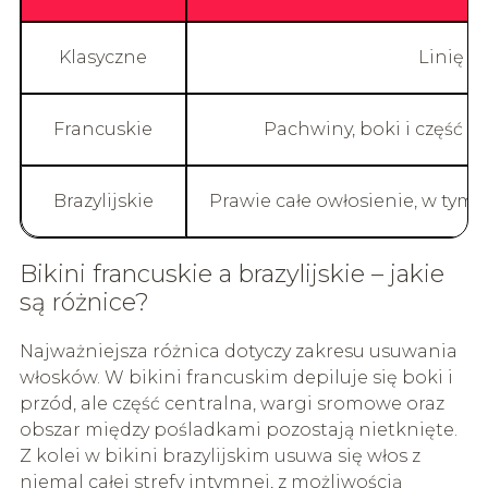
Klasyczne
Linię m
Francuskie
Pachwiny, boki i część 
Brazylijskie
Prawie całe owłosienie, w tym
Bikini francuskie a brazylijskie – jakie
są różnice?
Najważniejsza różnica dotyczy zakresu usuwania
włosków. W bikini francuskim depiluje się boki i
przód, ale część centralna, wargi sromowe oraz
obszar między pośladkami pozostają nietknięte.
Z kolei w bikini brazylijskim usuwa się włos z
niemal całej strefy intymnej, z możliwością