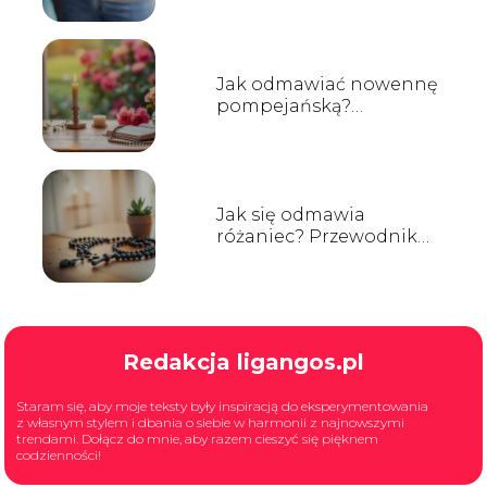
zacząć przygodę z sushi?
Jak odmawiać nowennę
pompejańską?
Przewodnik krok po
kroku
Jak się odmawia
różaniec? Przewodnik
dla początkujących
Redakcja ligangos.pl
Staram się, aby moje teksty były inspiracją do eksperymentowania
z własnym stylem i dbania o siebie w harmonii z najnowszymi
trendami. Dołącz do mnie, aby razem cieszyć się pięknem
codzienności!