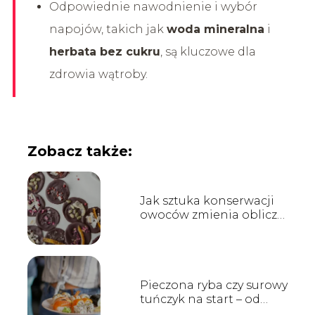
Odpowiednie nawodnienie i wybór
napojów, takich jak
woda mineralna
i
herbata bez cukru
, są kluczowe dla
zdrowia wątroby.
Zobacz także:
Jak sztuka konserwacji
owoców zmienia oblicze
współczesnych deserów i
wypieków?
Pieczona ryba czy surowy
tuńczyk na start – od
jakich rolek najlepiej