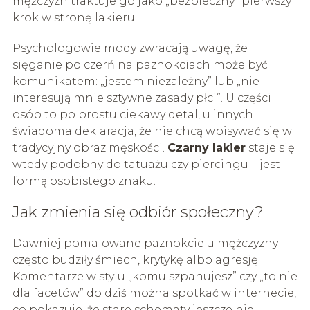
mężczyzn traktuje go jako „bezpieczny” pierwszy
krok w stronę lakieru.
Psychologowie mody zwracają uwagę, że
sięganie po czerń na paznokciach może być
komunikatem: „jestem niezależny” lub „nie
interesują mnie sztywne zasady płci”. U części
osób to po prostu ciekawy detal, u innych
świadoma deklaracja, że nie chcą wpisywać się w
tradycyjny obraz męskości.
Czarny lakier
staje się
wtedy podobny do tatuażu czy piercingu – jest
formą osobistego znaku.
Jak zmienia się odbiór społeczny?
Dawniej pomalowane paznokcie u mężczyzny
często budziły śmiech, krytykę albo agresję.
Komentarze w stylu „komu szpanujesz” czy „to nie
dla facetów” do dziś można spotkać w internecie,
co pokazuje, że stare schematy jeszcze nie