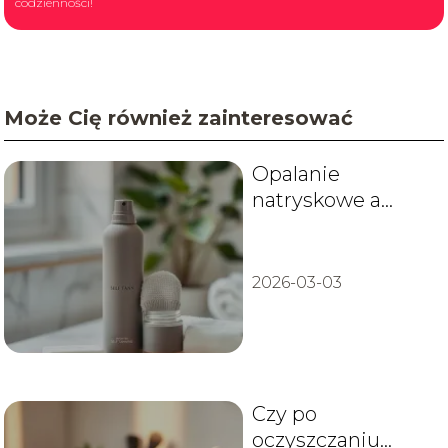
codzienności!
Może Cię również zainteresować
Opalanie
natryskowe a
golenie nóg – jak
przygotować
skórę?
2026-03-03
Czy po
oczyszczaniu