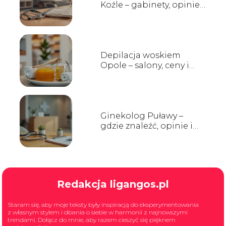
Koźle – gabinety, opinie,
kontakt
Depilacja woskiem
Opole – salony, ceny i
opinie
Ginekolog Puławy –
gdzie znaleźć, opinie i
godziny przyjęć
Redakcja ligangos.pl
Staram się, aby moje teksty były inspiracją do eksperymentowania
z własnym stylem i dbania o siebie w harmonii z najnowszymi
trendami. Dołącz do mnie, aby razem cieszyć się pięknem