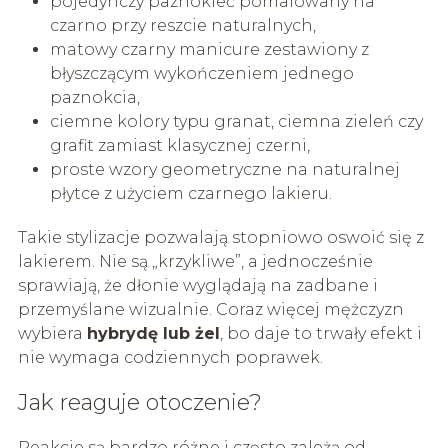
pojedynczy paznokieć pomalowany na
czarno przy reszcie naturalnych,
matowy czarny manicure zestawiony z
błyszczącym wykończeniem jednego
paznokcia,
ciemne kolory typu granat, ciemna zieleń czy
grafit zamiast klasycznej czerni,
proste wzory geometryczne na naturalnej
płytce z użyciem czarnego lakieru.
Takie stylizacje pozwalają stopniowo oswoić się z
lakierem. Nie są „krzykliwe”, a jednocześnie
sprawiają, że dłonie wyglądają na zadbane i
przemyślane wizualnie. Coraz więcej mężczyzn
wybiera
hybrydę lub żel
, bo daje to trwały efekt i
nie wymaga codziennych poprawek.
Jak reaguje otoczenie?
Reakcje są bardzo różne i często zależą od