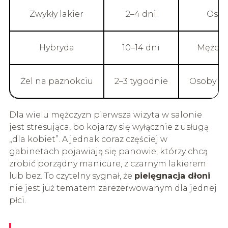
Zwykły lakier
2–4 dni
Osob
Hybryda
10–14 dni
Mężczy
Żel na paznokciu
2–3 tygodnie
Osoby z 
Dla wielu mężczyzn pierwsza wizyta w salonie
jest stresująca, bo kojarzy się wyłącznie z usługą
„dla kobiet”. A jednak coraz częściej w
gabinetach pojawiają się panowie, którzy chcą
zrobić porządny manicure, z czarnym lakierem
lub bez. To czytelny sygnał, że
pielęgnacja dłoni
nie jest już tematem zarezerwowanym dla jednej
płci.