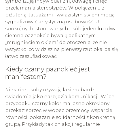
symbolizują indywidualizm, odwagę i chęć
przełamania stereotypów. W połączeniu z
biżuterią, tatuażami i wyrazistym stylem mogą
sygnalizować artystyczną osobowość. U
spokojnych, stonowanych osób jeden lub dwa
ciemne paznokcie bywają delikatnym
„mrugnięciem okiem” do otoczenia, że nie
wszystko, co widzisz na pierwszy rzut oka, da się
łatwo zaszufladkować.
Kiedy czarny paznokieć jest
manifestem?
Niektóre osoby używają lakieru bardzo
świadomie jako narzędzia komunikacji. W ich
przypadku czarny kolor ma jasno określony
przekaz: sprzeciw wobec przemocy, wsparcie
równości, pokazanie solidarności z konkretną
grupą. Przykłady takich akcji regularnie