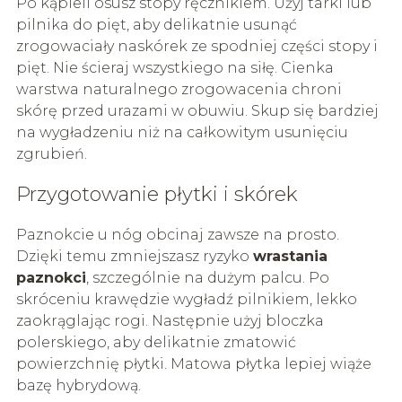
Po kąpieli osusz stopy ręcznikiem. Użyj tarki lub
pilnika do pięt, aby delikatnie usunąć
zrogowaciały naskórek ze spodniej części stopy i
pięt. Nie ścieraj wszystkiego na siłę. Cienka
warstwa naturalnego zrogowacenia chroni
skórę przed urazami w obuwiu. Skup się bardziej
na wygładzeniu niż na całkowitym usunięciu
zgrubień.
Przygotowanie płytki i skórek
Paznokcie u nóg obcinaj zawsze na prosto.
Dzięki temu zmniejszasz ryzyko
wrastania
paznokci
, szczególnie na dużym palcu. Po
skróceniu krawędzie wygładź pilnikiem, lekko
zaokrąglając rogi. Następnie użyj bloczka
polerskiego, aby delikatnie zmatowić
powierzchnię płytki. Matowa płytka lepiej wiąże
bazę hybrydową.