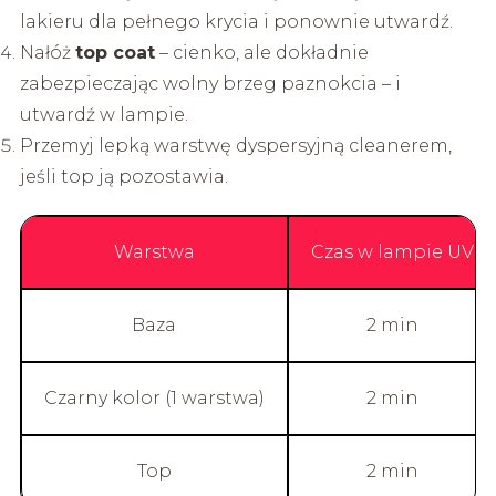
lakieru dla pełnego krycia i ponownie utwardź.
Nałóż
top coat
– cienko, ale dokładnie
zabezpieczając wolny brzeg paznokcia – i
utwardź w lampie.
Przemyj lepką warstwę dyspersyjną cleanerem,
jeśli top ją pozostawia.
Warstwa
Czas w lampie UV
Baza
2 min
Czarny kolor (1 warstwa)
2 min
Top
2 min