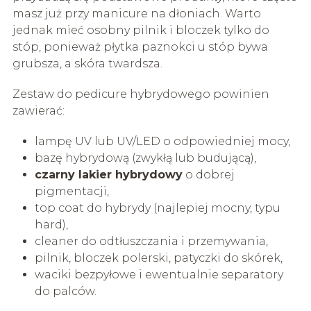
masz już przy manicure na dłoniach. Warto
jednak mieć osobny pilnik i bloczek tylko do
stóp, ponieważ płytka paznokci u stóp bywa
grubsza, a skóra twardsza.
Zestaw do pedicure hybrydowego powinien
zawierać:
lampę UV lub UV/LED o odpowiedniej mocy,
bazę hybrydową (zwykłą lub budującą),
czarny lakier hybrydowy
o dobrej
pigmentacji,
top coat do hybrydy (najlepiej mocny, typu
hard),
cleaner do odtłuszczania i przemywania,
pilnik, bloczek polerski, patyczki do skórek,
waciki bezpyłowe i ewentualnie separatory
do palców.