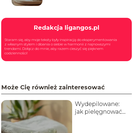
Redakcja ligangos.pl
Staram się, aby moje teksty były inspiracją do eksperymentowania
z własnym stylem i dbania o siebie w harmonii z najnowszymi
trendami. Dołącz do mnie, aby razem cieszyć się pięknem
codzienności!
Może Cię również zainteresować
Wydepilowane:
jak pielęgnować
skórę po depilacji?