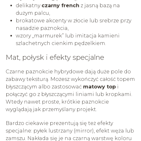
delikatny
czarny french
z jasną bazą na
dużym palcu,
brokatowe akcenty w złocie lub srebrze przy
nasadzie paznokcia,
wzory „marmurek” lub imitacja kamieni
szlachetnych cienkim pędzelkiem.
Mat, połysk i efekty specjalne
Czarne paznokcie hybrydowe dają duże pole do
zabawy teksturą. Możesz wykończyć całość topem
błyszczącym albo zastosować
matowy top
i
połączyć go z błyszczącymi liniami lub kropkami.
Wtedy nawet proste, krótkie paznokcie
wyglądają jak przemyślany projekt.
Bardzo ciekawie prezentują się też efekty
specjalne: pyłek lustrzany (mirror), efekt węża lub
zamszu. Nakłada się je na czarną warstwę koloru