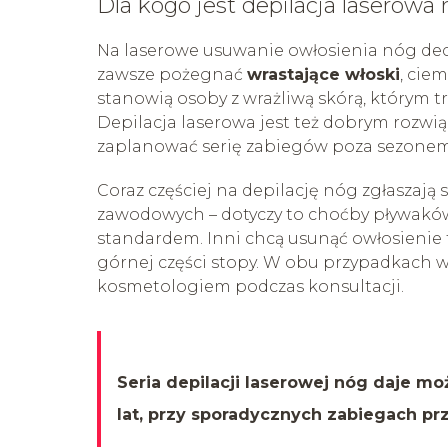
Dla kogo jest depilacja laserowa
Na laserowe usuwanie owłosienia nóg decy
zawsze pożegnać
wrastające włoski
, cie
stanowią osoby z wrażliwą skórą, którym tr
Depilacja laserowa jest też dobrym rozwiąz
zaplanować serię zabiegów poza sezonem
Coraz częściej na depilację nóg zgłaszają 
zawodowych – dotyczy to choćby pływaków, 
standardem. Inni chcą usunąć owłosienie 
górnej części stopy. W obu przypadkach 
kosmetologiem podczas konsultacji.
Seria depilacji laserowej nóg daje mo
lat, przy sporadycznych zabiegach pr