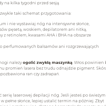
y na kilka tygodni przed sesją.
ę zwykle taki schemat przygotowania:
rium i nie wystawiaj nóg na intensywne słońce,
sów pęsetą, woskiem, depilatorem ani nitką,
my z retinolem, kwasami AHA i BHA na obszarze
cno perfumowanych balsamów ani rozgrzewających
nogi należy
ogolić zwykłą maszynką
. Włos powinien 
zemu promień lasera bez trudu odnajdzie pigment. Skór
i pozbawiona ran czy zadrapań.
serię laserowej depilacji nóg. Jeśli jesteś po świeżym
w pełne słońce, lepiej ustalić termin na później. Zbyt