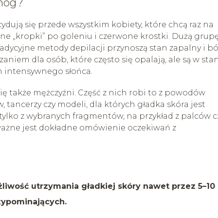
 nóg?
dują się przede wszystkim kobiety, które chcą raz na
mne „kropki” po goleniu i czerwone krostki. Dużą grup
adycyjne metody depilacji przynoszą stan zapalny i bó
aniem dla osób, które często się opalają, ale są w sta
 intensywnego słońca.
się także mężczyźni. Część z nich robi to z powodów
tancerzy czy modeli, dla których gładka skóra jest
tylko z wybranych fragmentów, na przykład z palców c
ważne jest dokładne omówienie oczekiwań z
żliwość utrzymania gładkiej skóry nawet przez 5–10
zypominających.