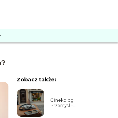
E
a?
Zobacz także:
Ginekolog
Przemyśl –
lokalizacje, opinie,
rejestracja