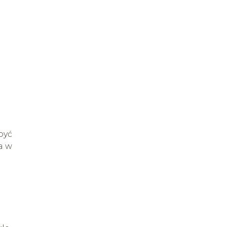
być
a w