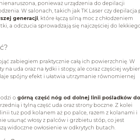
 nienaruszona, ponieważ urządzenia do depilacji
enia. W salonach, takich jak TK Laser czy depilacja.p
szej generacji
, które łączą silną moc z chłodzeniem
ki, a odczucia sprowadzają się najczęściej do lekkieg
ać?
jąć zabiegiem praktycznie całą ich powierzchnię. W
na uda oraz na łydki i stopy, ale coraz częściej wybie
 daje spójny efekt i ułatwia utrzymanie równomiernej
hodzi o
górną część nóg od dolnej linii pośladków d
ednią i tylną część uda oraz strony boczne. Z kolei
linii tuż pod kolanem aż po palce, razem z kolanami i
e usunąć włosy z palców i grzbietu stóp, co jest
oszą widoczne owłosienie w odkrytych butach.