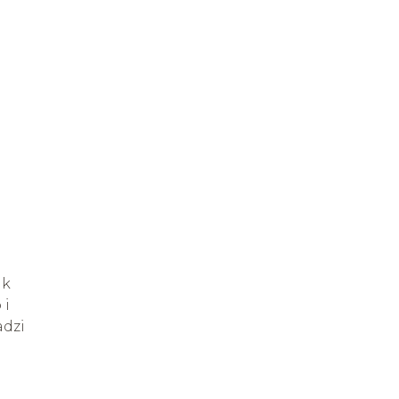
ik
 i
adzi