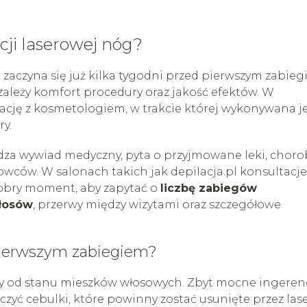
cji laserowej nóg?
zaczyna się już kilka tygodni przed pierwszym zabieg
 zależy komfort procedury oraz jakość efektów. W
ację z kosmetologiem, w trakcie której wykonywana j
y.
dza wywiad medyczny, pyta o przyjmowane leki, choro
owców. W salonach takich jak depilacja.pl konsultacje
dobry moment, aby zapytać o
liczbę zabiegów
włosów
, przerwy między wizytami oraz szczegółowe
pierwszym zabiegiem?
eży od stanu mieszków włosowych. Zbyt mocne ingeren
yć cebulki, które powinny zostać usunięte przez lase