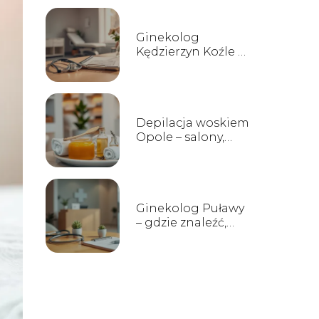
Ginekolog
Kędzierzyn Koźle –
gabinety, opinie,
kontakt
Depilacja woskiem
Opole – salony,
ceny i opinie
Ginekolog Puławy
– gdzie znaleźć,
opinie i godziny
przyjęć