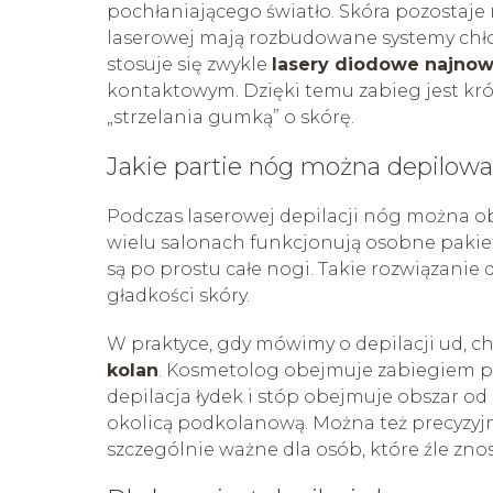
pochłaniającego światło. Skóra pozostaje
laserowej mają rozbudowane systemy chłodz
stosuje się zwykle
lasery diodowe najnow
kontaktowym. Dzięki temu zabieg jest krót
„strzelania gumką” o skórę.
Jakie partie nóg można depilow
Podczas laserowej depilacji nóg można ob
wielu salonach funkcjonują osobne pakiety 
są po prostu całe nogi. Takie rozwiązanie
gładkości skóry.
W praktyce, gdy mówimy o depilacji ud, c
kolan
. Kosmetolog obejmuje zabiegiem prz
depilacja łydek i stóp obejmuje obszar od 
okolicą podkolanową. Można też precyzyjni
szczególnie ważne dla osób, które źle zn