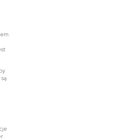
iem.
est
by
 są
cje
r.