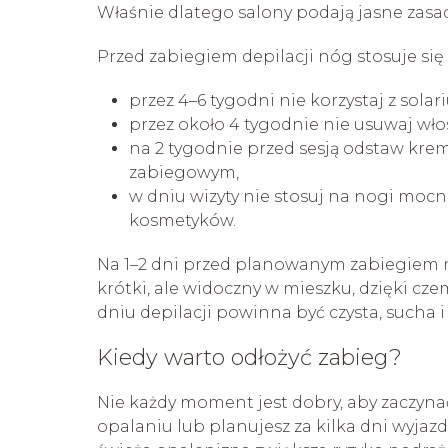
Właśnie dlatego salony podają jasne zasad
Przed zabiegiem depilacji nóg stosuje si
przez 4–6 tygodni nie korzystaj z sola
przez około 4 tygodnie nie usuwaj wło
na 2 tygodnie przed sesją odstaw kre
zabiegowym,
w dniu wizyty nie stosuj na nogi mo
kosmetyków.
Na 1–2 dni przed planowanym zabiegiem 
krótki, ale widoczny w mieszku, dzięki c
dniu depilacji powinna być czysta, sucha 
Kiedy warto odłożyć zabieg?
Nie każdy moment jest dobry, aby zaczynać 
opalaniu lub planujesz za kilka dni wyjazd 