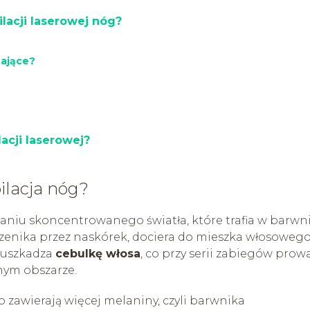
ilacji laserowej nóg?
nające?
lacji laserowej?
ilacja nóg?
łaniu skoncentrowanego światła, które trafia w barwn
przenika przez naskórek, dociera do mieszka włosowego
o uszkadza
cebulkę włosa
, co przy serii zabiegów prow
nym obszarze.
o zawierają więcej melaniny, czyli barwnika