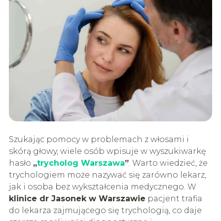
Szukając pomocy w problemach z włosami i
skórą głowy, wiele osób wpisuje w wyszukiwarkę
hasło
„
trycholog Warszawa
”
. Warto wiedzieć, że
trychologiem może nazywać się zarówno lekarz,
jak i osoba bez wykształcenia medycznego. W
klinice dr Jasonek w Warszawie
pacjent trafia
do lekarza zajmującego się trychologią, co daje