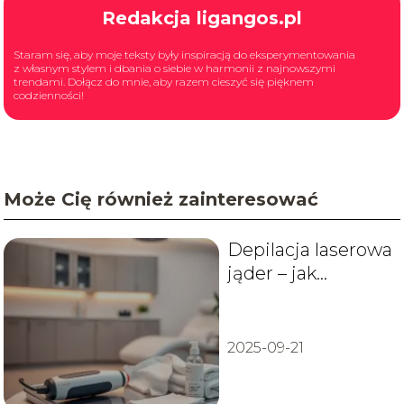
Redakcja ligangos.pl
Staram się, aby moje teksty były inspiracją do eksperymentowania
z własnym stylem i dbania o siebie w harmonii z najnowszymi
trendami. Dołącz do mnie, aby razem cieszyć się pięknem
codzienności!
Może Cię również zainteresować
Depilacja laserowa
jąder – jak
przebiega i czy
boli?
2025-09-21