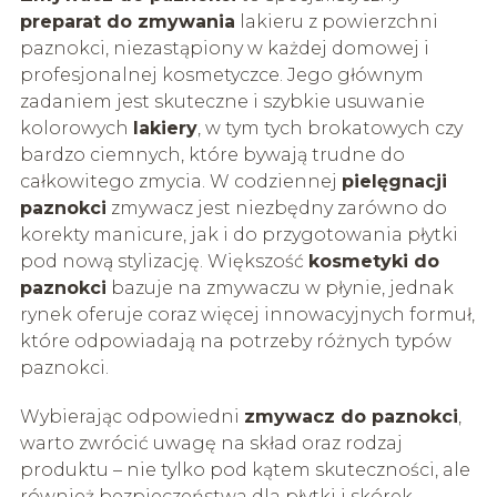
preparat do zmywania
lakieru z powierzchni
paznokci, niezastąpiony w każdej domowej i
profesjonalnej kosmetyczce. Jego głównym
zadaniem jest skuteczne i szybkie usuwanie
kolorowych
lakiery
, w tym tych brokatowych czy
bardzo ciemnych, które bywają trudne do
całkowitego zmycia. W codziennej
pielęgnacji
paznokci
zmywacz jest niezbędny zarówno do
korekty manicure, jak i do przygotowania płytki
pod nową stylizację. Większość
kosmetyki do
paznokci
bazuje na zmywaczu w płynie, jednak
rynek oferuje coraz więcej innowacyjnych formuł,
które odpowiadają na potrzeby różnych typów
paznokci.
Wybierając odpowiedni
zmywacz do paznokci
,
warto zwrócić uwagę na skład oraz rodzaj
produktu – nie tylko pod kątem skuteczności, ale
również bezpieczeństwa dla płytki i skórek.