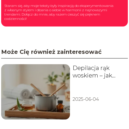
Staram się, aby moje teksty były inspiracją do eksperymentowania
z własnym stylem i dbania o siebie w harmonii z najnowszymi
trendami. Dołącz do mnie, aby razem cieszyć się pięknem
codzienności!
Może Cię również zainteresować
Depilacja rąk
woskiem – jak
zrobić bezboleśnie
i skutecznie?
2025-06-04