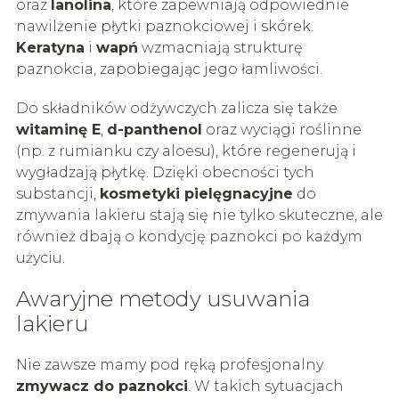
oraz
lanolina
, które zapewniają odpowiednie
nawilżenie płytki paznokciowej i skórek.
Keratyna
i
wapń
wzmacniają strukturę
paznokcia, zapobiegając jego łamliwości.
Do składników odżywczych zalicza się także
witaminę E
,
d-panthenol
oraz wyciągi roślinne
(np. z rumianku czy aloesu), które regenerują i
wygładzają płytkę. Dzięki obecności tych
substancji,
kosmetyki pielęgnacyjne
do
zmywania lakieru stają się nie tylko skuteczne, ale
również dbają o kondycję paznokci po każdym
użyciu.
Awaryjne metody usuwania
lakieru
Nie zawsze mamy pod ręką profesjonalny
zmywacz do paznokci
. W takich sytuacjach