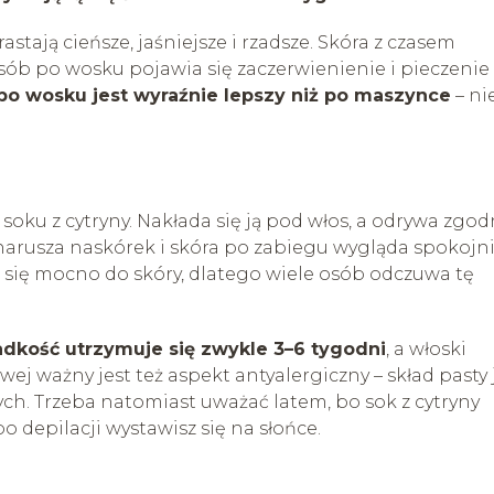
stają cieńsze, jaśniejsze i rzadsze. Skóra z czasem
sób po wosku pojawia się zaczerwienienie i pieczenie
po wosku jest wyraźnie lepszy niż po maszynce
– ni
soku z cytryny. Nakłada się ją pod włos, a odrywa zgod
narusza naskórek i skóra po zabiegu wygląda spokojni
a się mocno do skóry, dlatego wiele osób odczuwa tę
adkość utrzymuje się zwykle 3–6 tygodni
, a włoski
iwej ważny jest też aspekt antyalergiczny – skład pasty 
ych. Trzeba natomiast uważać latem, bo sok z cytryny
po depilacji wystawisz się na słońce.