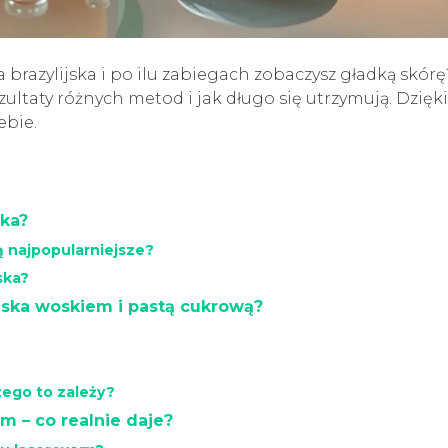
a brazylijska i po ilu zabiegach zobaczysz gładką skórę
zultaty różnych metod i jak długo się utrzymują. Dzięki
ebie.
ska?
są najpopularniejsze?
ska?
ijska woskiem i pastą cukrową?
zego to zależy?
em – co realnie daje?