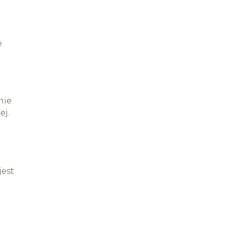
e
nie
ej.
jest