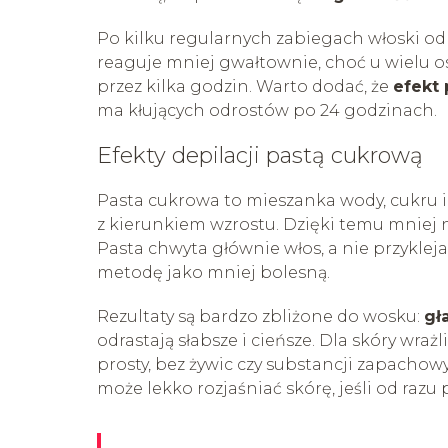
Po kilku regularnych zabiegach włoski odra
reaguje mniej gwałtownie, choć u wielu o
przez kilka godzin. Warto dodać, że
efekt 
ma kłujących odrostów po 24 godzinach.
Efekty depilacji pastą cukrową
Pasta cukrowa to mieszanka wody, cukru i 
z kierunkiem wzrostu. Dzięki temu mniej 
Pasta chwyta głównie włos, a nie przyklej
metodę jako mniej bolesną.
Rezultaty są bardzo zbliżone do wosku:
gł
odrastają słabsze i cieńsze. Dla skóry wrażl
prosty, bez żywic czy substancji zapachow
może lekko rozjaśniać skórę, jeśli od razu 