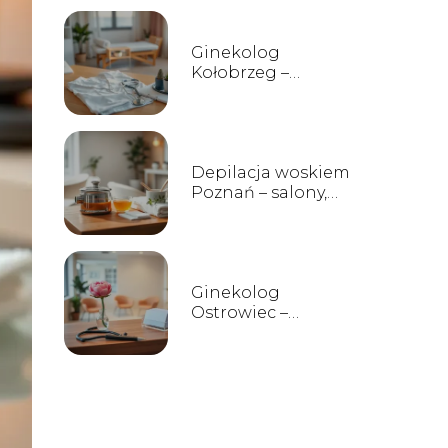
Ginekolog
Kołobrzeg –
lekarze, gabinety,
opinie
Depilacja woskiem
Poznań – salony,
ceny, opinie
Ginekolog
Ostrowiec –
prywatne
gabinety, opinie i
kontakt