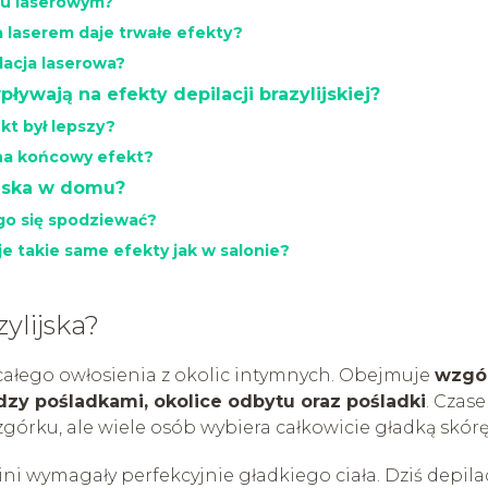
gu laserowym?
ka laserem daje trwałe efekty?
lacja laserowa?
ływają na efekty depilacji brazylijskiej?
kt był lepszy?
 na końcowy efekt?
lijska w domu?
ego się spodziewać?
je takie same efekty jak w salonie?
ylijska?
 całego owłosienia z okolic intymnych. Obejmuje
wzgó
zy pośladkami, okolice odbytu oraz pośladki
. Czas
górku, ale wiele osób wybiera całkowicie gładką skórę
kini wymagały perfekcyjnie gładkiego ciała. Dziś depila