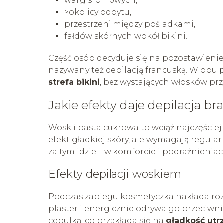
warg sromowych,
>okolicy odbytu,
przestrzeni między pośladkami,
fałdów skórnych wokół bikini.
Część osób decyduje się na pozostawieni
nazywany też depilacją francuską. W obu 
strefa bikini
, bez wystających włosków prz
Jakie efekty daje depilacja b
Wosk i pasta cukrowa to wciąż najczęście
efekt gładkiej skóry, ale wymagają regular
za tym idzie – w komforcie i podrażnieniac
Efekty depilacji woskiem
Podczas zabiegu kosmetyczka nakłada roz
plaster i energicznie odrywa go przeciwni
cebulką, co przekłada się na
gładkość utr