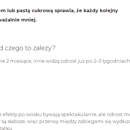
em lub pastą cukrową sprawia, że każdy kolejny
ważalnie mniej.
od czego to zależy?
wie 2 miesiące, inne widzą odrost już po 2–3 tygodniach
 efekty po wosku bywają spektakularne, ale odrost m
y są słabsze, więc przerwy między zabiegami się wydłuża
zątku.