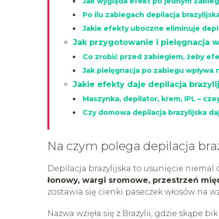
Jak wygląda efekt po jednym zabie
Po ilu zabiegach depilacja brazylijs
Jakie efekty uboczne eliminuje depi
Jak przygotowanie i pielęgnacja wp
Co zrobić przed zabiegiem, żeby efe
Jak pielęgnacja po zabiegu wpływa
Jakie efekty daje depilacja brazy
Maszynka, depilator, krem, IPL – cz
Czy domowa depilacja brazylijska da
Na czym polega depilacja braz
Depilacja brazylijska to usunięcie niemal
łonowy, wargi sromowe, przestrzeń międ
zostawia się cienki paseczek włosów na wz
Nazwa wzięła się z Brazylii, gdzie skąpe bi