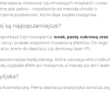
 Warszawie, Krakowie czy mniejszych miastach i coraz
żne jest jedno – niezależnie od metody chodzi o
iczenie podrażnień, które daje zwykła maszynka.
iej są najpopularniejsze?
potkasz trzy rozwiązania:
wosk, pastę cukrową oraz
, ceną i przede wszystkim trwałością efektów. Do tego
tor, krem do depilacji czy domowy laser IPL.
 najważniejsze będą zabiegi, które usuwają włos z cebul
ej wygląda efekt po maszynce, a inaczej po serii lase
ylijska?
z kosmetyczką. Pełna depilacja brazylijska oznacza zw