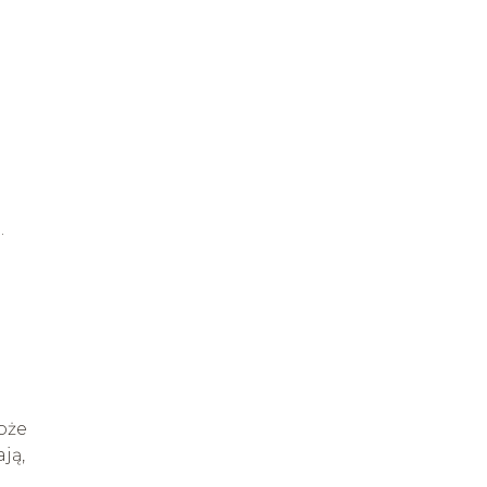
.
oże
ją,