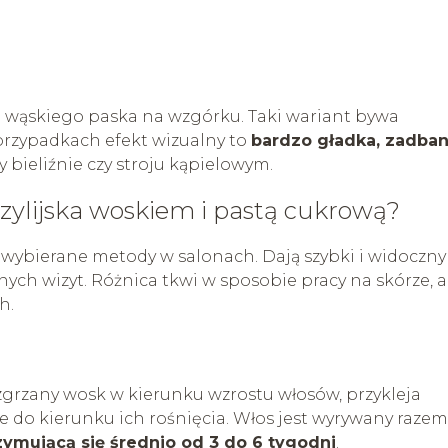
e wąskiego paska na wzgórku. Taki wariant bywa
przypadkach efekt wizualny to
bardzo gładka, zadba
y bieliźnie czy stroju kąpielowym.
razylijska woskiem i pastą cukrową?
j wybierane metody w salonach. Dają szybki i widoczny
nych wizyt. Różnica tkwi w sposobie pracy na skórze, a
h.
grzany wosk w kierunku wzrostu włosów, przykleja
e do kierunku ich rośnięcia. Włos jest wyrywany razem
zymującą się średnio od 3 do 6 tygodni
.