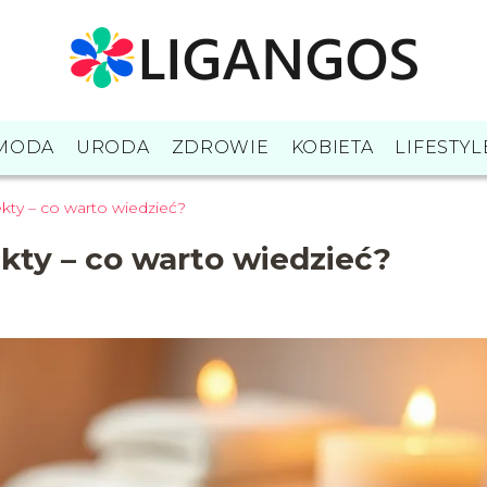
MODA
URODA
ZDROWIE
KOBIETA
LIFESTYL
fekty – co warto wiedzieć?
ekty – co warto wiedzieć?