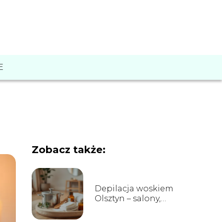
E
Zobacz także:
Depilacja woskiem
Olsztyn – salony,
ceny i opinie