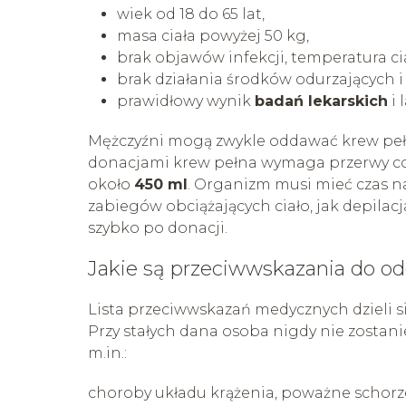
wiek od 18 do 65 lat,
masa ciała powyżej 50 kg,
brak objawów infekcji, temperatura cia
brak działania środków odurzających i
prawidłowy wynik
badań lekarskich
i 
Mężczyźni mogą zwykle oddawać krew pełną
donacjami krew pełna wymaga przerwy co 
około
450 ml
. Organizm musi mieć czas na
zabiegów obciążających ciało, jak depilac
szybko po donacji.
Jakie są przeciwwskazania do o
Lista przeciwwskazań medycznych dzieli s
Przy stałych dana osoba nigdy nie zostani
m.in.:
choroby układu krążenia, poważne schorz