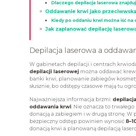
Dlaczego depilacja laserowa znajduj
Oddawanie krwi jako przeciwwskaz
Kiedy po oddaniu krwi można iść na 
Jak zaplanować depilację laserową,
Depilacja laserowa a oddawani
W gabinetach depilacji i centrach krwiodaw
depilacji laserowej
można oddawać krew i 
banki krwi, planowanie zabiegów kosmety
słusznie, bo odstępy czasowe mają tu og
Najważniejsza informacja brzmi:
depilacj
oddawania krwi
. Nie oznacza to trwałeg
donacją a zabiegiem i w drugą stronę. W 
bezpieczny odstęp powinien wynosić
8–1
donacją krwi a planowaną depilacją laser