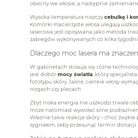
obecny we włosie, a następnie zamieniane
Wysoka temperatura niszczy
cebulkę i ko
Komórki macierzyste włosa ulegają uszkodz
laserowa jest opisywana jako metoda trwa
zabiegów wykonywanych co kilka tygodni
Dlaczego moc lasera ma znaczen
W gabinetach stosuje się różne technolog
jest dobór
mocy światła
, którą specjalis
fototypu skóry. Jasne, cienkie włosy wym
nogach czy plecach.
Zbyt niska energia nie uszkodzi trwale ce
może natomiast wywołać silne podrażnieni
Właśnie takie reakcje skóry – choć zwykle
sygnałem, żeby przesunąć termin donacji.