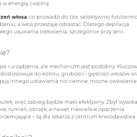
 w energię cieplną.
rzeń włosa
, co prowadzi do tzw. selektywnej fototermol
eniu, a włos przestaje odrastać. Dlatego depilacja
łego usuwania owłosienia, szczególnie przy serii
.
ie?
ie i urządzenia, ale mechanizm jest podobny. Kluczo
ta dostosowuje do koloru, grubości i gęstości włosów or
agają innego ustawienia niż ciemne, mocne owłosienie
bulek, więc zabieg będzie mało efektywny. Zbyt wysok
e, rumień, obrzęk, a nawet niewielkie oparzenia.
 przemijające – są dla lekarza z centrum krwiodawstwa