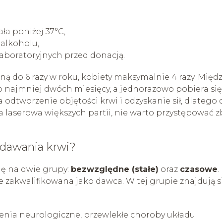
ła poniżej 37°C,
 alkoholu,
laboratoryjnych przed donacją.
 do 6 razy w roku, kobiety maksymalnie 4 razy. Międ
najmniej dwóch miesięcy, a jednorazowo pobiera się
 odtworzenie objętości krwi i odzyskanie sił, dlatego 
ja laserowa większych partii, nie warto przystępować z
ddawania krwi?
ię na dwie grupy:
bezwzględne (stałe)
oraz
czasowe
.
e zakwalifikowana jako dawca. W tej grupie znajdują s
enia neurologiczne, przewlekłe choroby układu