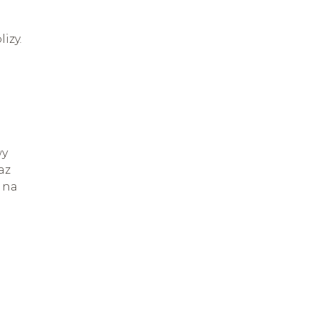
izy.
wy
az
 na
a