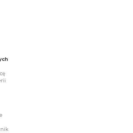
ych
wcę
rii
e
wnik