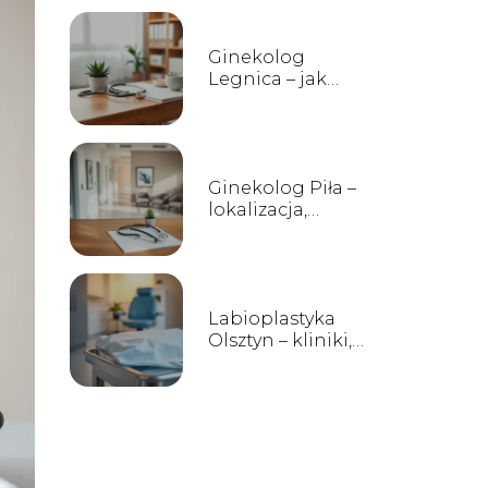
Ginekolog
Legnica – jak
znaleźć dobrego
specjalistę?
Ginekolog Piła –
lokalizacja,
gabinety, opinie
Labioplastyka
Olsztyn – kliniki,
ceny, opinie