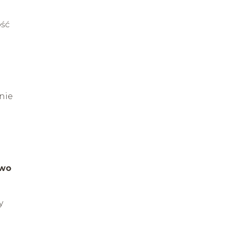
ość
nie
two
y