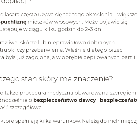
depilacji?
 lasera często używa się też tego określenia – większ
opuchliznę
mieszków włosowych. Może pojawić się
 ustępuje w ciągu kilku godzin do 2–3 dni.
rażliwej skórze lub nieprawidłowo dobranych
rupki czy przebarwienia. Właśnie dlatego przed
a była już zagojona, a w obrębie depilowanych partii 
czego stan skóry ma znaczenie?
. To także procedura medyczna obwarowana szeregiem
dnocześnie o
bezpieczeństwo dawcy
i
bezpieczeńs
dość szczegółowe.
óre spełniają kilka warunków. Należą do nich międz