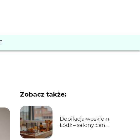
E
Zobacz także:
Depilacja woskiem
Łódź – salony, ceny
i opinie