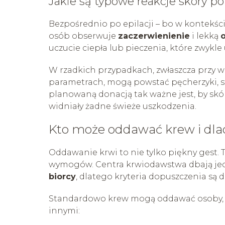
Jakie są typowe reakcje skóry po 
Bezpośrednio po epilacji – bo w kontekście
osób obserwuje
zaczerwienienie
i lekką
uczucie ciepła lub pieczenia, które zwykle
W rzadkich przypadkach, zwłaszcza przy w
parametrach, mogą powstać pęcherzyki, st
planowaną donacją tak ważne jest, by skór
widniały żadne świeże uszkodzenia.
Kto może oddawać krew i dla
Oddawanie krwi to nie tylko piękny gest
wymogów. Centra krwiodawstwa dbają je
biorcy
, dlatego kryteria dopuszczenia są 
Standardowo krew mogą oddawać osoby, kt
innymi: