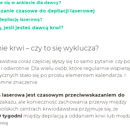
e się w ankiecie dla dawcy?
anie czasowe do depilacji laserowej
depilację laserową?
 jeśli jesteś dawcą krwi?
e krwi – czy to się wyklucza?
stwa coraz częściej słyszy się to samo pytanie: czy p
odwrotnie. Dla wielu osób, które regularnie wspiera
cznych stało się po prostu elementem kalendarza. I
romne znaczenie.
a laserowa jest czasowym przeciwwskazaniem do
o zakazu, ale konieczność zachowania przerwy między
polskich centrach krwiodawstwa przyjmuje się, że
0 tygodni
między depilacją a oddaniem krwi lub międ
ową.