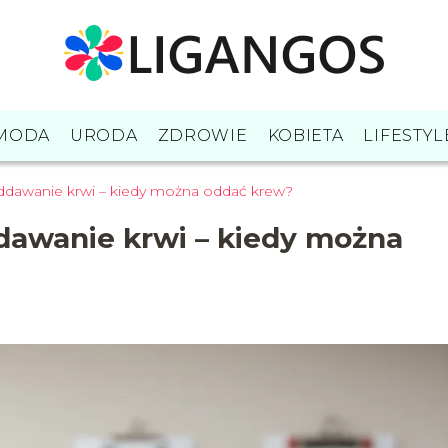
MODA
URODA
ZDROWIE
KOBIETA
LIFESTYL
oddawanie krwi – kiedy można oddać krew?
ddawanie krwi – kiedy można