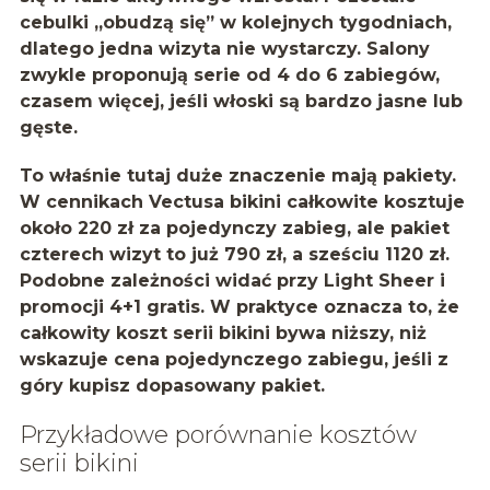
cebulki „obudzą się” w kolejnych tygodniach,
dlatego jedna wizyta nie wystarczy. Salony
zwykle proponują serie od 4 do 6 zabiegów,
czasem więcej, jeśli włoski są bardzo jasne lub
gęste.
To właśnie tutaj duże znaczenie mają pakiety.
W cennikach Vectusa bikini całkowite kosztuje
około 220 zł za pojedynczy zabieg, ale pakiet
czterech wizyt to już 790 zł, a sześciu 1120 zł.
Podobne zależności widać przy Light Sheer i
promocji 4+1 gratis. W praktyce oznacza to, że
całkowity koszt serii bikini bywa niższy, niż
wskazuje cena pojedynczego zabiegu, jeśli z
góry kupisz dopasowany pakiet.
Przykładowe porównanie kosztów
serii bikini