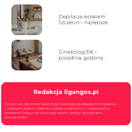
Depilacja woskiem
Szczecin – najlepsze
salony, ceny i opinie
Ginekolog Ełk –
poradnia, godziny
przyjęć, kontakt
Redakcja ligangos.pl
Staram się, aby moje teksty były inspiracją do eksperymentowania
z własnym stylem i dbania o siebie w harmonii z najnowszymi
trendami. Dołącz do mnie, aby razem cieszyć się pięknem
codzienności!