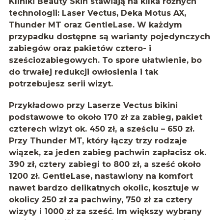
Kliniki Beauty Skin stawiają na kilka różnych
technologii:
Laser Vectus
,
Deka Motus AX
,
Thunder MT
oraz
GentleLase
. W każdym
przypadku dostępne są warianty pojedynczych
zabiegów oraz pakietów cztero- i
sześciozabiegowych. To spore ułatwienie, bo
do trwałej redukcji owłosienia i tak
potrzebujesz serii wizyt.
Przykładowo przy Laserze Vectus bikini
podstawowe to około 170 zł za zabieg, pakiet
czterech wizyt ok. 450 zł, a sześciu – 650 zł.
Przy Thunder MT, który łączy trzy rodzaje
wiązek, za jeden zabieg pachwin zapłacisz ok.
390 zł, cztery zabiegi to 800 zł, a sześć około
1200 zł. GentleLase, nastawiony na komfort
nawet bardzo delikatnych okolic, kosztuje w
okolicy 250 zł za pachwiny, 750 zł za cztery
wizyty i 1000 zł za sześć. Im większy wybrany