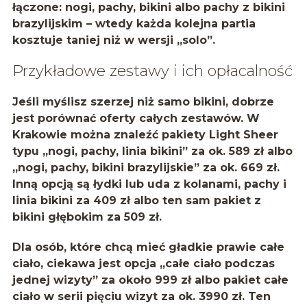
łączone: nogi, pachy, bikini albo pachy z bikini
brazylijskim – wtedy każda kolejna partia
kosztuje taniej niż w wersji „solo”.
Przykładowe zestawy i ich opłacalność
Jeśli myślisz szerzej niż samo bikini, dobrze
jest porównać oferty całych zestawów. W
Krakowie można znaleźć pakiety Light Sheer
typu „nogi, pachy, linia bikini” za ok. 589 zł albo
„nogi, pachy, bikini brazylijskie” za ok. 669 zł.
Inną opcją są łydki lub uda z kolanami, pachy i
linia bikini za 409 zł albo ten sam pakiet z
bikini głębokim za 509 zł.
Dla osób, które chcą mieć gładkie prawie całe
ciało, ciekawa jest opcja „całe ciało podczas
jednej wizyty” za około 999 zł albo pakiet całe
ciało w serii pięciu wizyt za ok. 3990 zł. Ten