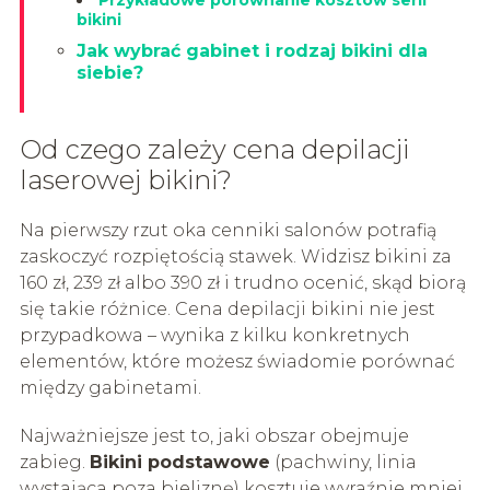
Przykładowe porównanie kosztów serii
bikini
Jak wybrać gabinet i rodzaj bikini dla
siebie?
Od czego zależy cena depilacji
laserowej bikini?
Na pierwszy rzut oka cenniki salonów potrafią
zaskoczyć rozpiętością stawek. Widzisz bikini za
160 zł, 239 zł albo 390 zł i trudno ocenić, skąd biorą
się takie różnice. Cena depilacji bikini nie jest
przypadkowa – wynika z kilku konkretnych
elementów, które możesz świadomie porównać
między gabinetami.
Najważniejsze jest to, jaki obszar obejmuje
zabieg.
Bikini podstawowe
(pachwiny, linia
wystająca poza bieliznę) kosztuje wyraźnie mniej