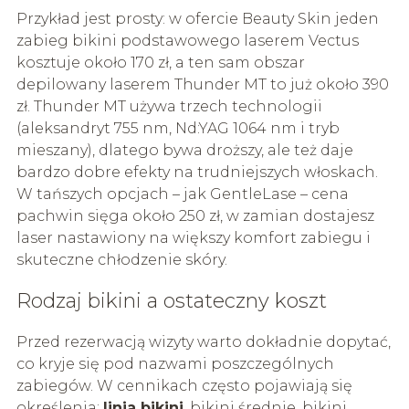
Przykład jest prosty: w ofercie Beauty Skin jeden
zabieg bikini podstawowego laserem Vectus
kosztuje około 170 zł, a ten sam obszar
depilowany laserem Thunder MT to już około 390
zł. Thunder MT używa trzech technologii
(aleksandryt 755 nm, Nd:YAG 1064 nm i tryb
mieszany), dlatego bywa droższy, ale też daje
bardzo dobre efekty na trudniejszych włoskach.
W tańszych opcjach – jak GentleLase – cena
pachwin sięga około 250 zł, w zamian dostajesz
laser nastawiony na większy komfort zabiegu i
skuteczne chłodzenie skóry.
Rodzaj bikini a ostateczny koszt
Przed rezerwacją wizyty warto dokładnie dopytać,
co kryje się pod nazwami poszczególnych
zabiegów. W cennikach często pojawiają się
określenia:
linia bikini
, bikini średnie, bikini