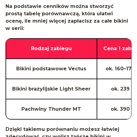
Na podstawie cenników można stworzyć
prostą tabelę porównawczą, która ułatwi
ocenę, ile mniej więcej zapłacisz za całe bikini
w serii:
Rodzaj zabiegu
Cena 1 zabi
Bikini podstawowe Vectus
ok. 160–170 
Bikini brazylijskie Light Sheer
ok. 239 zł
Pachwiny Thunder MT
ok. 390 zł
Dzięki takiemu porównaniu możesz łatwiej
zdecydować, czy wolisz tańsze bikini w