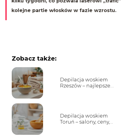
kilku tygodni, co pozwala laserowi „trafić”
kolejne partie włosków w fazie wzrostu.
Zobacz także:
Depilacja woskiem
Rzeszów – najlepsze
salony i ceny
Depilacja woskiem
Toruń – salony, ceny,
opinie