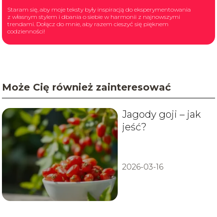
Staram się, aby moje teksty były inspiracją do eksperymentowania
z własnym stylem i dbania o siebie w harmonii z najnowszymi
trendami. Dołącz do mnie, aby razem cieszyć się pięknem
codzienności!
Może Cię również zainteresować
Jagody goji – jak
jeść?
2026-03-16