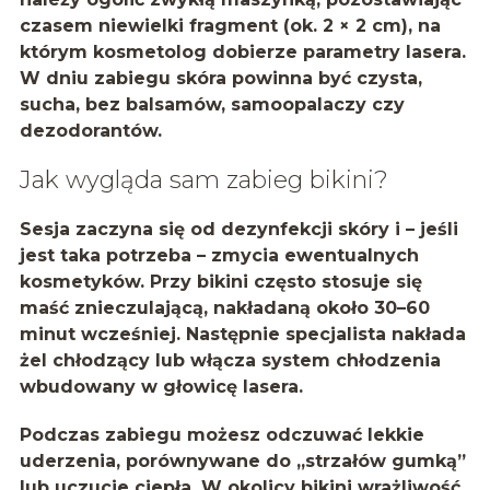
czasem niewielki fragment (ok. 2 × 2 cm), na
którym kosmetolog dobierze parametry lasera.
W dniu zabiegu skóra powinna być czysta,
sucha, bez balsamów, samoopalaczy czy
dezodorantów.
Jak wygląda sam zabieg bikini?
Sesja zaczyna się od dezynfekcji skóry i – jeśli
jest taka potrzeba – zmycia ewentualnych
kosmetyków. Przy bikini często stosuje się
maść znieczulającą
, nakładaną około 30–60
minut wcześniej. Następnie specjalista nakłada
żel chłodzący lub włącza system chłodzenia
wbudowany w głowicę lasera.
Podczas zabiegu możesz odczuwać lekkie
uderzenia, porównywane do „strzałów gumką”
lub uczucie ciepła. W okolicy bikini wrażliwość