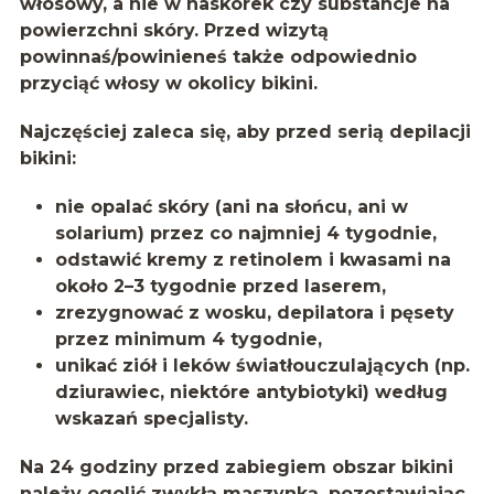
włosowy, a nie w naskórek czy substancje na
powierzchni skóry. Przed wizytą
powinnaś/powinieneś także odpowiednio
przyciąć włosy w okolicy bikini.
Najczęściej zaleca się, aby przed serią depilacji
bikini:
nie opalać skóry (ani na słońcu, ani w
solarium) przez co najmniej 4 tygodnie,
odstawić kremy z retinolem i kwasami na
około 2–3 tygodnie przed laserem,
zrezygnować z wosku, depilatora i pęsety
przez minimum 4 tygodnie,
unikać ziół i leków światłouczulających (np.
dziurawiec, niektóre antybiotyki) według
wskazań specjalisty.
Na 24 godziny przed zabiegiem obszar bikini
należy ogolić zwykłą maszynką, pozostawiając