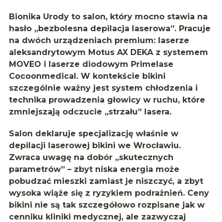
Bionika Urody to salon, który mocno stawia na
hasło
„bezbolesna depilacja laserowa”
. Pracuje
na dwóch urządzeniach premium: laserze
aleksandrytowym
Motus AX DEKA
z systemem
MOVEO i laserze diodowym Primelase
Cocoonmedical. W kontekście bikini
szczególnie ważny jest system chłodzenia i
technika prowadzenia głowicy w ruchu, które
zmniejszają odczucie „strzału” lasera.
Salon deklaruje specjalizację właśnie w
depilacji laserowej bikini we Wrocławiu
.
Zwraca uwagę na dobór „skutecznych
parametrów” – zbyt niska energia może
pobudzać mieszki zamiast je niszczyć, a zbyt
wysoka wiąże się z ryzykiem podrażnień. Ceny
bikini nie są tak szczegółowo rozpisane jak w
cenniku kliniki medycznej, ale zazwyczaj