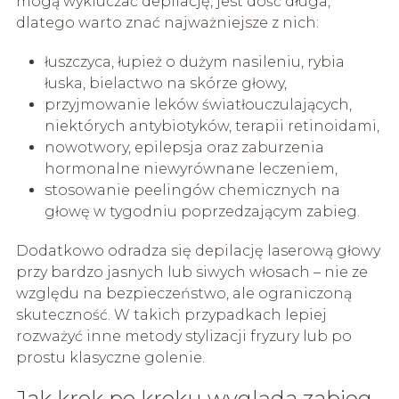
mogą wykluczać depilację, jest dość długa,
dlatego warto znać najważniejsze z nich:
łuszczyca, łupież o dużym nasileniu, rybia
łuska, bielactwo na skórze głowy,
przyjmowanie leków światłouczulających,
niektórych antybiotyków, terapii retinoidami,
nowotwory, epilepsja oraz zaburzenia
hormonalne niewyrównane leczeniem,
stosowanie peelingów chemicznych na
głowę w tygodniu poprzedzającym zabieg.
Dodatkowo odradza się depilację laserową głowy
przy bardzo jasnych lub siwych włosach – nie ze
względu na bezpieczeństwo, ale ograniczoną
skuteczność. W takich przypadkach lepiej
rozważyć inne metody stylizacji fryzury lub po
prostu klasyczne golenie.
Jak krok po kroku wygląda zabieg