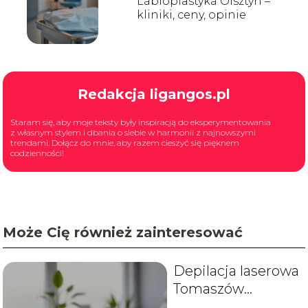
Labioplastyka Olsztyn –
kliniki, ceny, opinie
Redakcja ligangos.pl
Staram się, aby moje teksty były inspiracją do eksperymentowania
z własnym stylem i dbania o siebie w harmonii z najnowszymi
trendami. Dołącz do mnie, aby razem cieszyć się pięknem
codzienności!
Może Cię również zainteresować
Depilacja laserowa
Tomaszów
Mazowiecki –