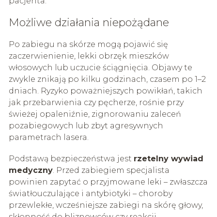
pacjenta.
Możliwe działania niepożądane
Po zabiegu na skórze mogą pojawić się
zaczerwienienie, lekki obrzęk mieszków
włosowych lub uczucie ściągnięcia. Objawy te
zwykle znikają po kilku godzinach, czasem po 1–2
dniach. Ryzyko poważniejszych powikłań, takich
jak przebarwienia czy pęcherze, rośnie przy
świeżej opaleniźnie, zignorowaniu zaleceń
pozabiegowych lub zbyt agresywnych
parametrach lasera.
Podstawą bezpieczeństwa jest
rzetelny wywiad
medyczny
. Przed zabiegiem specjalista
powinien zapytać o przyjmowane leki – zwłaszcza
światłouczulające i antybiotyki – choroby
przewlekłe, wcześniejsze zabiegi na skórę głowy,
skłonność do bliznowców czy reakcji