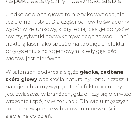
Aspekt estetyczny i pewność siebie
Gładko ogolona głowa to nie tylko wygoda, ale
też element stylu. Dla części panów to świadomy
wybór wizerunkowy, który lepiej pasuje do rysów
twarzy, sylwetki czy wykonywanego zawodu. Inni
traktują laser jako sposób na „dopięcie” efektu
przy łysieniu androgenowym, kiedy gęstość
włosów jest nierówna.
W salonach podkreśla się, że
gładka, zadbana
skóra głowy
podkreśla naturalny kontur czaszki i
nadaje schludny wygląd. Taki efekt doceniany
jest zwłaszcza w branżach, gdzie liczy się pierwsze
wrażenie i spójny wizerunek. Dla wielu mężczyzn
to realne wsparcie w budowaniu pewności
siebie na co dzień.