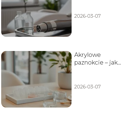
gabinety, ceny,
opinie
2026-03-07
Akrylowe
paznokcie – jak
zrobić trwały
manicure?
2026-03-07