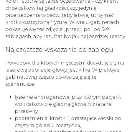
kolor. Istotne są także oczekiwania – czy klient
chce całkowitej gładkości, czy jedynie
przerzedzenia włosów, żeby łatwiej utrzymać
krótko ostrzyżoną fryzurę. W wielu gabinetach
pokazuje się też zdjęcia „przed i po” po 6–9
zabiegach, aby rezultat był jak najbardziej realny.
Najczęstsze wskazania do zabiegu
Powodów, dla których mężczyźni decydują się na
laserową depilację głowy, jest kilka. W praktyce
gabinetowej często powtarzają się te
scenariusze:
łysienie androgenowe, przy którym pacjent
woli całkowicie gładną głowę niż łatane
prześwity,
podrażnienia, krostki i wrastające włoski po
częstym goleniu maszynką,