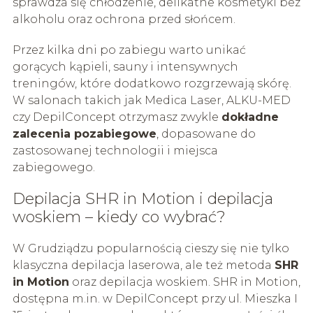
sprawdza się chłodzenie, delikatne kosmetyki bez
alkoholu oraz ochrona przed słońcem.
Przez kilka dni po zabiegu warto unikać
gorących kąpieli, sauny i intensywnych
treningów, które dodatkowo rozgrzewają skórę.
W salonach takich jak Medica Laser, ALKU-MED
czy DepilConcept otrzymasz zwykle
dokładne
zalecenia pozabiegowe
, dopasowane do
zastosowanej technologii i miejsca
zabiegowego.
Depilacja SHR in Motion i depilacja
woskiem – kiedy co wybrać?
W Grudziądzu popularnością cieszy się nie tylko
klasyczna depilacja laserowa, ale też metoda
SHR
in Motion
oraz depilacja woskiem. SHR in Motion,
dostępna m.in. w DepilConcept przy ul. Mieszka I