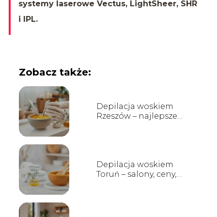
systemy laserowe Vectus, LightSheer, SHR
i IPL.
Zobacz także:
Depilacja woskiem
Rzeszów – najlepsze
salony i ceny
Depilacja woskiem
Toruń – salony, ceny,
opinie