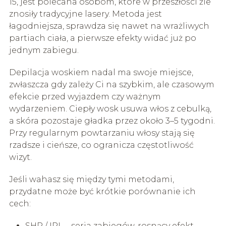
15, jest polecana osobom, które w przeszłości źle
znosiły tradycyjne lasery. Metoda jest
łagodniejsza, sprawdza się nawet na wrażliwych
partiach ciała, a pierwsze efekty widać już po
jednym zabiegu.
Depilacja woskiem nadal ma swoje miejsce,
zwłaszcza gdy zależy Ci na szybkim, ale czasowym
efekcie przed wyjazdem czy ważnym
wydarzeniem. Ciepły wosk usuwa włos z cebulką,
a skóra pozostaje gładka przez około 3–5 tygodni.
Przy regularnym powtarzaniu włosy stają się
rzadsze i cieńsze, co ogranicza częstotliwość
wizyt.
Jeśli wahasz się między tymi metodami,
przydatne może być krótkie porównanie ich
cech:
SHR / IPL – seria zabiegów, rosnący efekt,