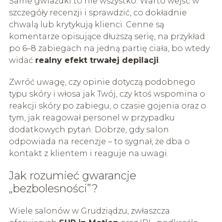
Same gwiazdki to nie wszystko. Warto wejść w
szczegóły recenzji i sprawdzić, co dokładnie
chwalą lub krytykują klienci. Cenne są
komentarze opisujące dłuższą serię, na przykład
po 6–8 zabiegach na jedną partię ciała, bo wtedy
widać
realny efekt trwałej depilacji
.
Zwróć uwagę, czy opinie dotyczą podobnego
typu skóry i włosa jak Twój, czy ktoś wspomina o
reakcji skóry po zabiegu, o czasie gojenia oraz o
tym, jak reagował personel w przypadku
dodatkowych pytań. Dobrze, gdy salon
odpowiada na recenzje – to sygnał, że dba o
kontakt z klientem i reaguje na uwagi.
Jak rozumieć gwarancje
„bezbolesności”?
Wiele salonów w Grudziądzu, zwłaszcza