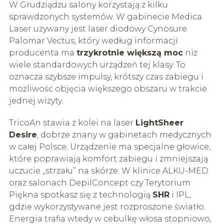
W Grudziądzu salony korzystają z kilku
sprawdzonych systemów. W gabinecie Medica
Laser używany jest laser diodowy Cynosure
Palomar Vectus, który według informacji
producenta ma
trzykrotnie większą moc
niż
wiele standardowych urządzeń tej klasy. To
oznacza szybsze impulsy, krótszy czas zabiegu i
możliwość objęcia większego obszaru w trakcie
jednej wizyty.
TricoAn stawia z kolei na laser
LightSheer
Desire
, dobrze znany w gabinetach medycznych
w całej Polsce. Urządzenie ma specjalne głowice,
które poprawiają komfort zabiegu i zmniejszają
uczucie „strzału” na skórze. W klinice ALKU-MED
oraz salonach DepilConcept czy Terytorium
Piękna spotkasz się z technologią
SHR
i IPL,
gdzie wykorzystywane jest rozproszone światło.
Energia trafia wtedy w cebulkę włosa stopniowo,