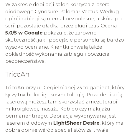
W zakresie depilacji salon korzysta z lasera
diodowego Cynosure Palomar Vectus. Według
opinii zabiegi są niemal bezbolesne, a skóra po
serii pozostaje gładka przez długi czas. Ocena
5.0/5 w Google
pokazuje, że zarówno
skuteczność, jak i podejście personelu są bardzo
wysoko oceniane. Klientki chwalą także
dokładność wykonania zabiegu i poczucie
bezpieczeństwa.
TricoAn
TricoAn przy ul. Cegielnianej 23 to gabinet, który
łączy trychologię i kosmetologię. Poza depilacją
laserową możesz tam skorzystać z mezoterapii
mikroigłowej, masażu Kobido czy makijażu
permanentnego. Depilacja wykonywana jest
laserem diodowym
LightSheer Desire
, który ma
dobrą opinię wśród specjalistów za trwałe