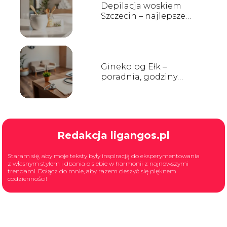
Depilacja woskiem
Szczecin – najlepsze
salony, ceny i opinie
Ginekolog Ełk –
poradnia, godziny
przyjęć, kontakt
Redakcja ligangos.pl
Staram się, aby moje teksty były inspiracją do eksperymentowania
z własnym stylem i dbania o siebie w harmonii z najnowszymi
trendami. Dołącz do mnie, aby razem cieszyć się pięknem
codzienności!