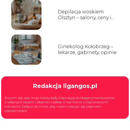
Depilacja woskiem
Olsztyn – salony, ceny i
opinie
Ginekolog Kołobrzeg –
lekarze, gabinety, opinie
Redakcja ligangos.pl
Staram się, aby moje teksty były inspiracją do eksperymentowania
z własnym stylem i dbania o siebie w harmonii z najnowszymi
trendami. Dołącz do mnie, aby razem cieszyć się pięknem
codzienności!