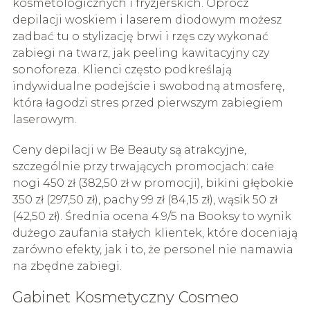
kosmetologicznych i fryzjerskich. Oprócz
depilacji woskiem i laserem diodowym możesz
zadbać tu o stylizację brwi i rzęs czy wykonać
zabiegi na twarz, jak peeling kawitacyjny czy
sonoforeza. Klienci często podkreślają
indywidualne podejście i swobodną atmosferę,
która łagodzi stres przed pierwszym zabiegiem
laserowym.
Ceny depilacji w Be Beauty są atrakcyjne,
szczególnie przy trwających promocjach: całe
nogi 450 zł (382,50 zł w promocji), bikini głębokie
350 zł (297,50 zł), pachy 99 zł (84,15 zł), wąsik 50 zł
(42,50 zł). Średnia ocena 4.9/5 na Booksy to wynik
dużego zaufania stałych klientek, które doceniają
zarówno efekty, jak i to, że personel nie namawia
na zbędne zabiegi.
Gabinet Kosmetyczny Cosmeo