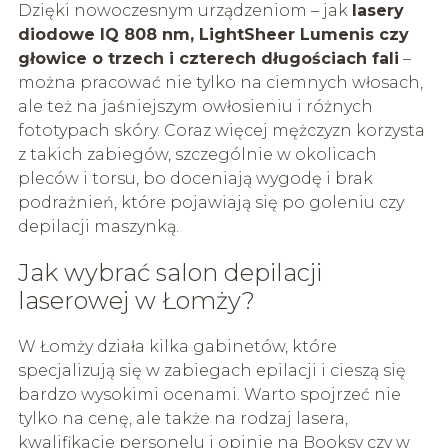
Dzięki nowoczesnym urządzeniom – jak
lasery
diodowe IQ 808 nm, LightSheer Lumenis czy
głowice o trzech i czterech długościach fali
–
można pracować nie tylko na ciemnych włosach,
ale też na jaśniejszym owłosieniu i różnych
fototypach skóry. Coraz więcej mężczyzn korzysta
z takich zabiegów, szczególnie w okolicach
pleców i torsu, bo doceniają wygodę i brak
podrażnień, które pojawiają się po goleniu czy
depilacji maszynką.
Jak wybrać salon depilacji
laserowej w Łomży?
W Łomży działa kilka gabinetów, które
specjalizują się w zabiegach epilacji i cieszą się
bardzo wysokimi ocenami. Warto spojrzeć nie
tylko na cenę, ale także na rodzaj lasera,
kwalifikacje personelu i opinie na Booksy czy w