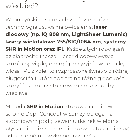
wiedzieć?
W łomżyńskich salonach znajdziesz różne
technologie usuwania owłosienia:
laser
diodowy (np. IQ 808 nm, LightSheer Lumenis),
lasery wielofalowe 755/810/1064 nm, systemy
SHR in Motion oraz IPL
. Każde z tych rozwiązań
działa trochę inaczej. Laser diodowy wysyła
skupioną wiązkę energii precyzyjnie w cebulkę
włosa. IPL z kolei to rozproszone światło o różnej
długości fali, które dociera na różne głębokości
skóry i jest dobrze tolerowane przez osoby
wrażliwe.
Metoda
SHR in Motion
, stosowana m.in. w
salonie DepilConcept w Łomży, polega na
stopniowym podgrzewaniu tkanek wieloma
błyskami o niższej energii. Pozwala to zmniejszyć
odczucie bólu i ryzyko podrażnień, a