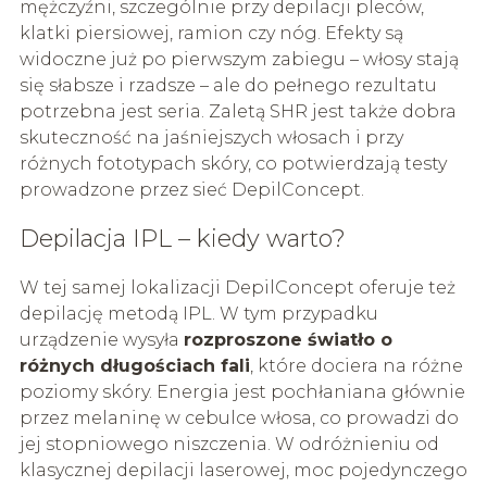
mężczyźni, szczególnie przy depilacji pleców,
klatki piersiowej, ramion czy nóg. Efekty są
widoczne już po pierwszym zabiegu – włosy stają
się słabsze i rzadsze – ale do pełnego rezultatu
potrzebna jest seria. Zaletą SHR jest także dobra
skuteczność na jaśniejszych włosach i przy
różnych fototypach skóry, co potwierdzają testy
prowadzone przez sieć DepilConcept.
Depilacja IPL – kiedy warto?
W tej samej lokalizacji DepilConcept oferuje też
depilację metodą IPL. W tym przypadku
urządzenie wysyła
rozproszone światło o
różnych długościach fali
, które dociera na różne
poziomy skóry. Energia jest pochłaniana głównie
przez melaninę w cebulce włosa, co prowadzi do
jej stopniowego niszczenia. W odróżnieniu od
klasycznej depilacji laserowej, moc pojedynczego