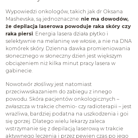
Wypowiedzi onkologów, takich jak dr Oksana
Mashevska, są jednoznaczne:
nie ma dowodów,
że depilacja laserowa powoduje raka skóry czy
raka piersi
. Energia lasera działa płytko i
selektywnie na melaninę we włosie, a nie na DNA
komórek skóry. Dzienna dawka promieniowania
słonecznego w słoneczny dzień jest większym
obciążeniem niż kilka minut pracy lasera w
gabinecie.
Nowotwór złośliwy jest natomiast
przeciwwskazaniem do zabiegu z innego
powodu. Skóra pacjentów onkologicznych –
zwłaszcza w trakcie chemio- czy radioterapii – jest
wrażliwa, bardziej podatna na uszkodzenia i goi
się gorzej. Dlatego wielu lekarzy zaleca
wstrzymanie się z depilacją laserową w trakcie
aktywnego leczenia i przez pewien czas po jego