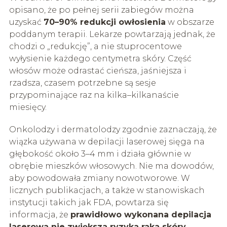
opisano, że po pełnej serii zabiegów można
uzyskać
70–90% redukcji owłosienia
w obszarze
poddanym terapii. Lekarze powtarzają jednak, że
chodzi o „redukcję”, a nie stuprocentowe
wyłysienie każdego centymetra skóry. Część
włosów może odrastać cieńsza, jaśniejsza i
rzadsza, czasem potrzebne są sesje
przypominające raz na kilka–kilkanaście
miesięcy.
Onkolodzy i dermatolodzy zgodnie zaznaczają, że
wiązka używana w depilacji laserowej sięga na
głębokość około 3–4 mm i działa głównie w
obrębie mieszków włosowych. Nie ma dowodów,
aby powodowała zmiany nowotworowe. W
licznych publikacjach, a także w stanowiskach
instytucji takich jak FDA, powtarza się
informacja, że
prawidłowo wykonana depilacja
laserowa nie zwiększa ryzyka raka skóry
.