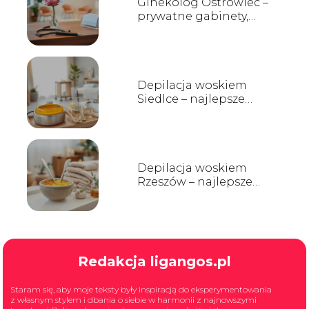
Ginekolog Ostrowiec –
prywatne gabinety,
opinie i kontakt
Depilacja woskiem
Siedlce – najlepsze
salony i ceny
Depilacja woskiem
Rzeszów – najlepsze
salony i ceny
Redakcja ligangos.pl
Staram się, aby moje teksty były inspiracją do eksperymentowania
z własnym stylem i dbania o siebie w harmonii z najnowszymi