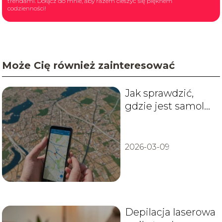
trendami. Dołącz do mnie, aby razem cieszyć się pięknem
codzienności!
Może Cię również zainteresować
Jak sprawdzić,
gdzie jest samolot
w czasie
rzeczywistym?
2026-03-09
Depilacja laserowa