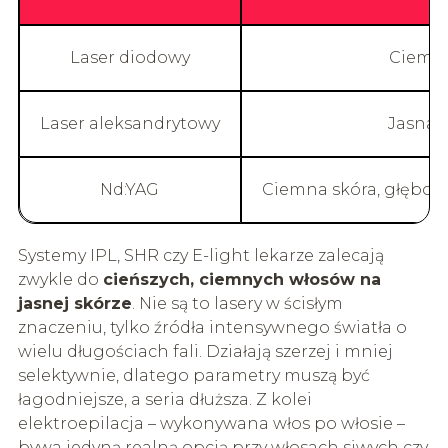
Laser diodowy
Ciemne,
Laser aleksandrytowy
Jasna s
Nd:YAG
Ciemna skóra, głęboko
Systemy IPL, SHR czy E-light lekarze zalecają
zwykle do
cieńszych, ciemnych włosów na
jasnej skórze
. Nie są to lasery w ścisłym
znaczeniu, tylko źródła intensywnego światła o
wielu długościach fali. Działają szerzej i mniej
selektywnie, dlatego parametry muszą być
łagodniejsze, a seria dłuższa. Z kolei
elektroepilacja – wykonywana włos po włosie –
bywa jedyną realną opcją przy włosach siwych czy