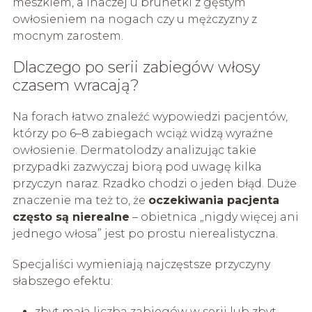
meszkiem, a inaczej u brunetki z gęstym
owłosieniem na nogach czy u mężczyzny z
mocnym zarostem.
Dlaczego po serii zabiegów włosy
czasem wracają?
Na forach łatwo znaleźć wypowiedzi pacjentów,
którzy po 6–8 zabiegach wciąż widzą wyraźne
owłosienie. Dermatolodzy analizując takie
przypadki zazwyczaj biorą pod uwagę kilka
przyczyn naraz. Rzadko chodzi o jeden błąd. Duże
znaczenie ma też to, że
oczekiwania pacjenta
często są nierealne
– obietnica „nigdy więcej ani
jednego włosa” jest po prostu nierealistyczna.
Specjaliści wymieniają najczęstsze przyczyny
słabszego efektu:
zbyt mała liczba zabiegów w serii lub zbyt