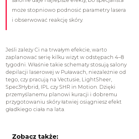
salonie daje najlepsze efekty, bo specjalista
może stopniowo podnosić parametry lasera
i obserwować reakcję skóry.
Jeśli zależy Ci na trwałym efekcie, warto
zaplanować serię kilku wizyt w odstępach 4–8
tygodni. Właśnie takie schematy stosują salony
depilacji laserowej w Puławach, niezależnie od
tego, czy pracują na Vectusie, LightSheer,
Spec3Hybrid, IPL czy SHR in Motion. Dzięki
przemyślanemu planowi kuracji i dobremu
przygotowaniu skóry łatwiej osiągniesz efekt
gładkiego ciała na lata.
Zobacz także: