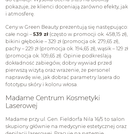
pokazuje, że klienci doceniają zarówno efekty, jak
i atmosferę.
Ceny w Green Beauty prezentują się następująco:
całe nogi –
539 zł
(często w promocji ok. 458,15 zł),
bikini głębokie – 329 zł (promocja ok. 279,65 zł),
pachy – 229 zł (promocja ok. 194,65 zł), wąsik – 129 zł
(promocja ok. 109,65 zł). Opinie podkreślają
dokładność zabiegów, dobry wywiad przed
pierwszą wizytą oraz wrażenie, że personel
naprawdę wie, jak dobrać parametry lasera do
fototypu skóry i koloru włosa.
Madame Centrum Kosmetyki
Laserowej
Madame przy ul. Gen. Fieldorfa Nila 16/5 to salon
skupiony głównie na medycynie estetycznej oraz
depilacji laserowej. Pracuje na systemie