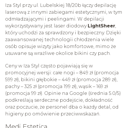
Iza Styl przy ul. Lubelskiej 18/20b łączy depilację
laserową z innymi zabiegami estetycznymi, w tym
odmładzającymi i peelingami. W depilacji
wykorzystywany jest laser diodowy
LightSheer
,
który uchodzi za sprawdzony i bezpieczny. Dzięki
zaawansowanej technologii chłodzenia wiele
osób opisuje wizyty jako komfortowe, mimo że
usuwane są wrażliwe okolice bikini czy pach.
Ceny w Iza Styl często pojawiają się w
promocyjnej wersji: całe nogi – 849 zł (promocja
599 zł), bikini głębokie – 449 zł (promocja 289 zł),
pachy – 325 zł (promocja 199 zł), wąsik – 169 zł
(promocja 99 zł). Opinie na Google (średnia 5.0/5)
podkreślają serdeczne podejście, dokładność
oraz poczucie, że personel dba o każdy detal, od
higieny po omówienie przeciwwskazań.
Medi Estetica