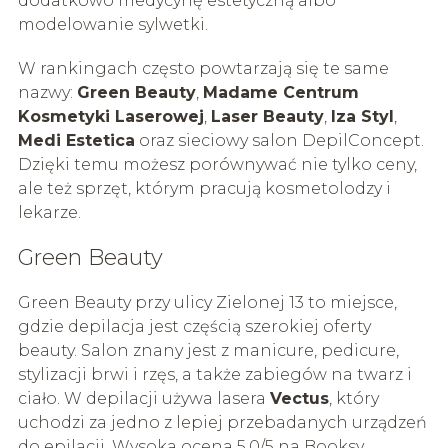
dodatkowo medycynę estetyczną albo
modelowanie sylwetki.
W rankingach często powtarzają się te same
nazwy:
Green Beauty
,
Madame Centrum
Kosmetyki Laserowej
,
Laser Beauty
,
Iza Styl
,
Medi Estetica
oraz sieciowy salon DepilConcept.
Dzięki temu możesz porównywać nie tylko ceny,
ale też sprzęt, którym pracują kosmetolodzy i
lekarze.
Green Beauty
Green Beauty przy ulicy Zielonej 13 to miejsce,
gdzie depilacja jest częścią szerokiej oferty
beauty. Salon znany jest z manicure, pedicure,
stylizacji brwi i rzęs, a także zabiegów na twarz i
ciało. W depilacji używa lasera
Vectus
, który
uchodzi za jedno z lepiej przebadanych urządzeń
do epilacji. Wysoka ocena 5.0/5 na Booksy