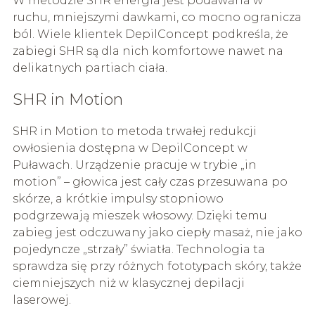
W metodzie SHR energia jest podawana w
ruchu, mniejszymi dawkami, co mocno ogranicza
ból. Wiele klientek DepilConcept podkreśla, że
zabiegi SHR są dla nich komfortowe nawet na
delikatnych partiach ciała.
SHR in Motion
SHR in Motion to metoda trwałej redukcji
owłosienia dostępna w DepilConcept w
Puławach. Urządzenie pracuje w trybie „in
motion” – głowica jest cały czas przesuwana po
skórze, a krótkie impulsy stopniowo
podgrzewają mieszek włosowy. Dzięki temu
zabieg jest odczuwany jako ciepły masaż, nie jako
pojedyncze „strzały” światła. Technologia ta
sprawdza się przy różnych fototypach skóry, także
ciemniejszych niż w klasycznej depilacji
laserowej.