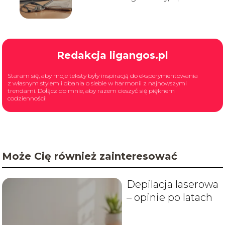
kontakt
Redakcja ligangos.pl
Staram się, aby moje teksty były inspiracją do eksperymentowania
z własnym stylem i dbania o siebie w harmonii z najnowszymi
trendami. Dołącz do mnie, aby razem cieszyć się pięknem
codzienności!
Może Cię również zainteresować
Depilacja laserowa
– opinie po latach