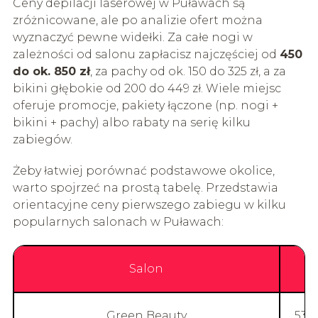
Ceny depilacji laserowej w Puławach są
zróżnicowane, ale po analizie ofert można
wyznaczyć pewne widełki. Za całe nogi w
zależności od salonu zapłacisz najczęściej od
450
do ok. 850 zł
, za pachy od ok. 150 do 325 zł, a za
bikini głębokie od 200 do 449 zł. Wiele miejsc
oferuje promocje, pakiety łączone (np. nogi +
bikini + pachy) albo rabaty na serię kilku
zabiegów.
Żeby łatwiej porównać podstawowe okolice,
warto spojrzeć na prostą tabelę. Przedstawia
orientacyjne ceny pierwszego zabiegu w kilku
popularnych salonach w Puławach:
Salon
Green Beauty
539 