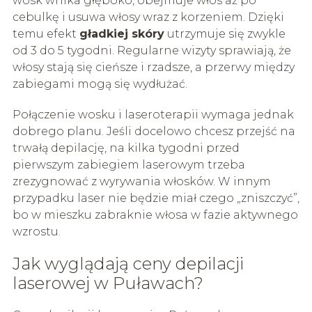
wosk wnika głęboko, obejmuje włos aż po
cebulkę i usuwa włosy wraz z korzeniem. Dzięki
temu efekt
gładkiej skóry
utrzymuje się zwykle
od 3 do 5 tygodni. Regularne wizyty sprawiają, że
włosy stają się cieńsze i rzadsze, a przerwy między
zabiegami mogą się wydłużać.
Połączenie wosku i laseroterapii wymaga jednak
dobrego planu. Jeśli docelowo chcesz przejść na
trwałą depilację, na kilka tygodni przed
pierwszym zabiegiem laserowym trzeba
zrezygnować z wyrywania włosków. W innym
przypadku laser nie będzie miał czego „zniszczyć”,
bo w mieszku zabraknie włosa w fazie aktywnego
wzrostu.
Jak wyglądają ceny depilacji
laserowej w Puławach?