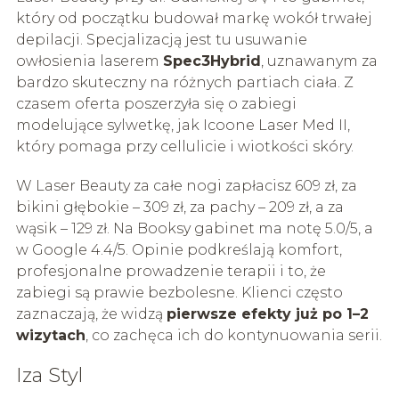
który od początku budował markę wokół trwałej
depilacji. Specjalizacją jest tu usuwanie
owłosienia laserem
Spec3Hybrid
, uznawanym za
bardzo skuteczny na różnych partiach ciała. Z
czasem oferta poszerzyła się o zabiegi
modelujące sylwetkę, jak Icoone Laser Med II,
który pomaga przy cellulicie i wiotkości skóry.
W Laser Beauty za całe nogi zapłacisz 609 zł, za
bikini głębokie – 309 zł, za pachy – 209 zł, a za
wąsik – 129 zł. Na Booksy gabinet ma notę 5.0/5, a
w Google 4.4/5. Opinie podkreślają komfort,
profesjonalne prowadzenie terapii i to, że
zabiegi są prawie bezbolesne. Klienci często
zaznaczają, że widzą
pierwsze efekty już po 1–2
wizytach
, co zachęca ich do kontynuowania serii.
Iza Styl