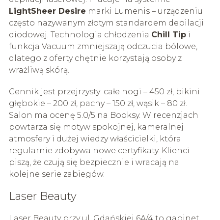
LightSheer Desire
marki Lumenis – urządzeniu
często nazywanym złotym standardem depilacji
diodowej. Technologia chłodzenia
Chill Tip
i
funkcja Vacuum zmniejszają odczucia bólowe,
dlatego z oferty chętnie korzystają osoby z
wrażliwą skórą.
Cennik jest przejrzysty: całe nogi – 450 zł, bikini
głębokie – 200 zł, pachy – 150 zł, wąsik – 80 zł.
Salon ma ocenę 5.0/5 na Booksy. W recenzjach
powtarza się motyw spokojnej, kameralnej
atmosfery i dużej wiedzy właścicielki, która
regularnie zdobywa nowe certyfikaty. Klienci
piszą, że czują się bezpiecznie i wracają na
kolejne serie zabiegów.
Laser Beauty
Laser Beauty przy ul. Gdańskiej 6A/4 to gabinet,