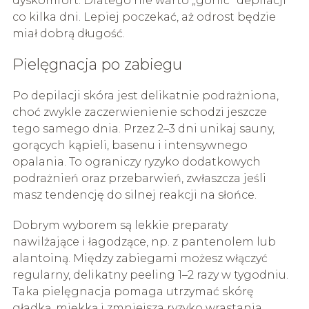
dyskomfort. Dlatego nie warto „gonić” depilacji
co kilka dni. Lepiej poczekać, aż odrost będzie
miał dobrą długość.
Pielęgnacja po zabiegu
Po depilacji skóra jest delikatnie podrażniona,
choć zwykle zaczerwienienie schodzi jeszcze
tego samego dnia. Przez 2–3 dni unikaj sauny,
gorących kąpieli, basenu i intensywnego
opalania. To ograniczy ryzyko dodatkowych
podrażnień oraz przebarwień, zwłaszcza jeśli
masz tendencję do silnej reakcji na słońce.
Dobrym wyborem są lekkie preparaty
nawilżające i łagodzące, np. z pantenolem lub
alantoiną. Między zabiegami możesz włączyć
regularny, delikatny peeling 1–2 razy w tygodniu.
Taka pielęgnacja pomaga utrzymać skórę
gładką, miękką i zmniejsza ryzyko wrastania