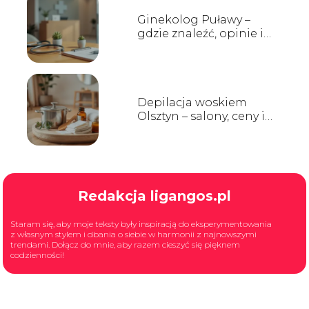
Ginekolog Puławy –
gdzie znaleźć, opinie i
godziny przyjęć
Depilacja woskiem
Olsztyn – salony, ceny i
opinie
Redakcja ligangos.pl
Staram się, aby moje teksty były inspiracją do eksperymentowania
z własnym stylem i dbania o siebie w harmonii z najnowszymi
trendami. Dołącz do mnie, aby razem cieszyć się pięknem
codzienności!