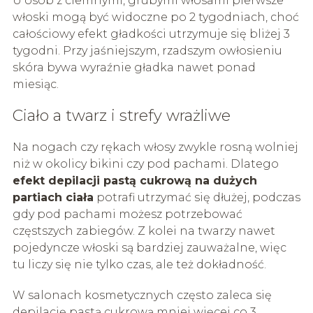
U osób z ciemnymi, grubymi włosami pierwsze
włoski mogą być widoczne po 2 tygodniach, choć
całościowy efekt gładkości utrzymuje się bliżej 3
tygodni. Przy jaśniejszym, rzadszym owłosieniu
skóra bywa wyraźnie gładka nawet ponad
miesiąc.
Ciało a twarz i strefy wrażliwe
Na nogach czy rękach włosy zwykle rosną wolniej
niż w okolicy bikini czy pod pachami. Dlatego
efekt depilacji pastą cukrową na dużych
partiach ciała
potrafi utrzymać się dłużej, podczas
gdy pod pachami możesz potrzebować
częstszych zabiegów. Z kolei na twarzy nawet
pojedyncze włoski są bardziej zauważalne, więc
tu liczy się nie tylko czas, ale też dokładność.
W salonach kosmetycznych często zaleca się
depilację pastą cukrową mniej więcej co 3