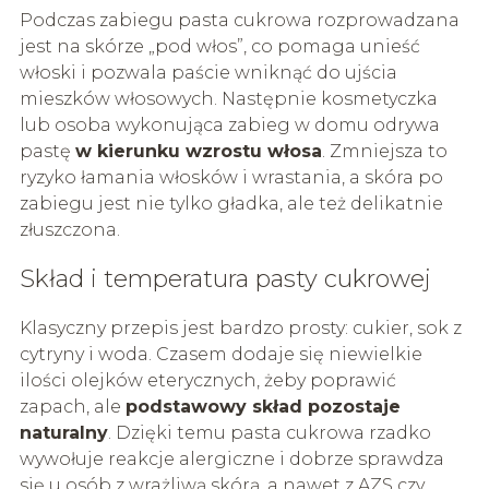
Podczas zabiegu pasta cukrowa rozprowadzana
jest na skórze „pod włos”, co pomaga unieść
włoski i pozwala paście wniknąć do ujścia
mieszków włosowych. Następnie kosmetyczka
lub osoba wykonująca zabieg w domu odrywa
pastę
w kierunku wzrostu włosa
. Zmniejsza to
ryzyko łamania włosków i wrastania, a skóra po
zabiegu jest nie tylko gładka, ale też delikatnie
złuszczona.
Skład i temperatura pasty cukrowej
Klasyczny przepis jest bardzo prosty: cukier, sok z
cytryny i woda. Czasem dodaje się niewielkie
ilości olejków eterycznych, żeby poprawić
zapach, ale
podstawowy skład pozostaje
naturalny
. Dzięki temu pasta cukrowa rzadko
wywołuje reakcje alergiczne i dobrze sprawdza
się u osób z wrażliwą skórą, a nawet z AZS czy