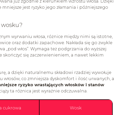
wana już zgodnie z kierunkiem wzrostu włosa. Dzięki
le mniejsze jest ryzyko jego złamania i późniejszego
d wosku?
ym wyrwaniu włosa, różnice między nimi są istotne,
żywice oraz dodatki zapachowe. Nakłada się go zwykle
ywa „pod włos”. Wymaga też podgrzania do wyższej
że skończyć się zaczerwienieniem, a nawet lekkim
ę, a dzięki naturalnemu składowi rzadziej wywołuje
u włosów, co zmniejsza dyskomfort i ilość urwanych, a
niejsze ryzyko wrastających włosków i stanów
 ciąży ta różnica jest wyraźnie odczuwalna.
a cukrowa
Wosk