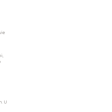
wie
i,
o
m. U
e