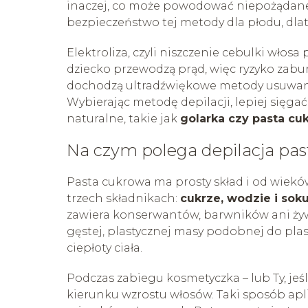
inaczej, co może powodować niepożądane 
bezpieczeństwo tej metody dla płodu, dlat
Elektroliza, czyli niszczenie cebulki włos
dziecko przewodzą prąd, więc ryzyko zabur
dochodzą ultradźwiękowe metody usuwania
Wybierając metodę depilacji, lepiej sięg
naturalne, takie jak
golarka czy pasta cu
Na czym polega depilacja pa
Pasta cukrowa ma prosty skład i od wieków
trzech składnikach:
cukrze, wodzie i soku
zawiera konserwantów, barwników ani żywi
gęstej, plastycznej masy podobnej do plas
ciepłoty ciała.
Podczas zabiegu kosmetyczka – lub Ty, jeś
kierunku wzrostu włosów. Taki sposób aplik