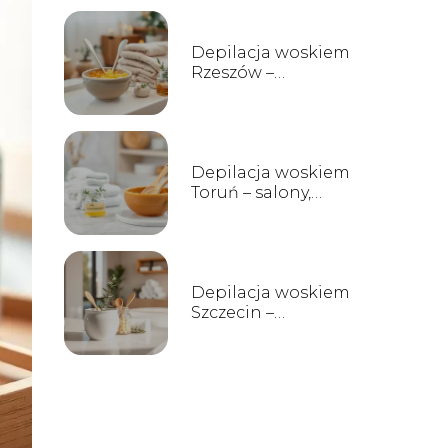
Depilacja woskiem
Rzeszów –
najlepsze salony i
ceny
Depilacja woskiem
Toruń – salony,
ceny, opinie
Depilacja woskiem
Szczecin –
najlepsze salony,
ceny i opinie