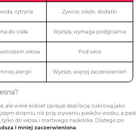
 woda, cytryna
Żywice, olejki, dodatki
ona do ciała
Wyższa, wymaga podgrzania
 wzrostem włosa
Pod włos
 mniej alergii
Wyższe, więcej zaczerwienień
lesna?
, ale wiele kobiet opisuje depilację cukrową jako
ejszym stopniu niż przy zrywaniu pasków wosku, a pas
y, tylko do włosa i martwego naskórka. Dlatego po
adsza i mniej zaczerwieniona
.