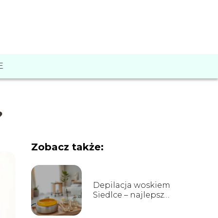
E
?
Zobacz także:
Depilacja woskiem
Siedlce – najlepsze
salony i ceny