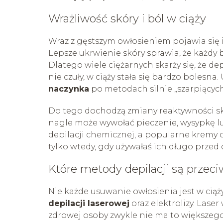
Wrażliwość skóry i ból w ciąży
Wraz z gęstszym owłosieniem pojawia się 
Lepsze ukrwienie skóry sprawia, że każdy b
Dlatego wiele ciężarnych skarży się, że de
nie czuły, w ciąży stała się bardzo bolesna
naczynka
po metodach silnie „szarpiących
Do tego dochodzą zmiany reaktywności skór
nagle może wywołać pieczenie, wysypkę lub
depilacji chemicznej, a popularne kremy
tylko wtedy, gdy używałaś ich długo przed c
Które metody depilacji są prze
Nie każde usuwanie owłosienia jest w cią
depilacji laserowej
oraz elektrolizy. Las
zdrowej osoby zwykle nie ma to większego