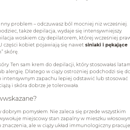
inny problem – odczuwasz ból mocniej niż wcześniej.
odziec, także depilacja, wydaje się intensywniejszy.
pilacja woskiem czy depilatorem, której wcześniej pra
. U części kobiet pojawiają się nawet
siniaki i pękające
” skórę.
y. Ten sam krem do depilacji, który stosowałaś latam
 alergię. Dlatego w ciąży ostrożniej podchodzi się d
 o intensywnym zapachu lepiej odstawić lub stosować
iążą i skóra dobrze je tolerowała.
ciwwskazane?
ży dobrym pomysłem. Nie zaleca się przede wszystkim
er wywołuje miejscowy stan zapalny w mieszku włosowy
 znaczenia, ale w ciąży układ immunologiczny pracuj