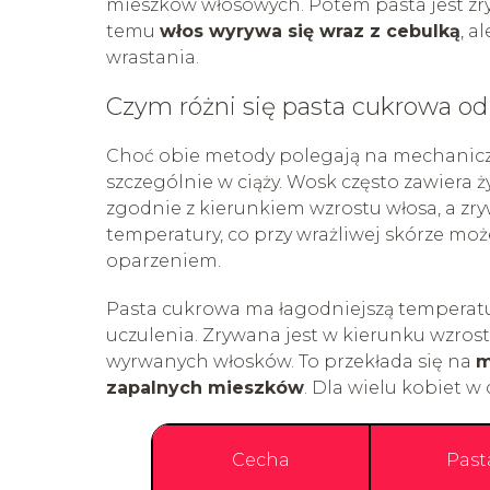
mieszków włosowych. Potem pasta jest zry
temu
włos wyrywa się wraz z cebulką
, a
wrastania.
Czym różni się pasta cukrowa o
Choć obie metody polegają na mechaniczn
szczególnie w ciąży. Wosk często zawiera 
zgodnie z kierunkiem wzrostu włosa, a zr
temperatury, co przy wrażliwej skórze mo
oparzeniem.
Pasta cukrowa ma łagodniejszą temperatur
uczulenia. Zrywana jest w kierunku wzrost
wyrwanych włosków. To przekłada się na
m
zapalnych mieszków
. Dla wielu kobiet w
Cecha
Past