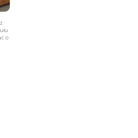
z
kułu
ać o