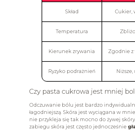
Skład
Cukier,
Temperatura
Zbliż
Kierunek zrywania
Zgodnie z
Ryzyko podrażnień
Niższe,
Czy pasta cukrowa jest mniej bo
Odczuwanie bólu jest bardzo indywidualne
łagodniejszą. Skóra jest wyciągana w mni
nie przykleja się tak mocno do żywej skór
zabiegu skóra jest często jednocześnie
gł