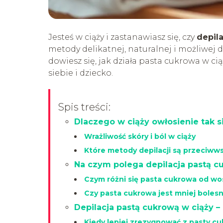
Jesteś w ciąży i zastanawiasz się, czy
depil
metody delikatnej, naturalnej i możliwej 
dowiesz się, jak działa pasta cukrowa w ci
siebie i dziecko.
Spis treści:
Dlaczego w ciąży owłosienie tak s
Wrażliwość skóry i ból w ciąży
Które metody depilacji są przeciw
Na czym polega depilacja pastą c
Czym różni się pasta cukrowa od w
Czy pasta cukrowa jest mniej boles
Depilacja pastą cukrową w ciąży –
Kiedy lepiej zrezygnować z pasty c