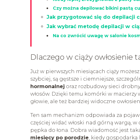
Czy można depilować bikini pastą c
Jak przygotować się do depilacji 
Jak wybrać metodę depilacji w cią
Na co zwrócić uwagę w salonie ko
Dlaczego w ciąży owłosienie t
Już w pierwszych miesiącach ciąży możesz 
szybciej, są gęstsze i ciemniejsze, szczegó
hormonalnej
oraz rozbudowy sieci drobnyc
włosów. Dzięki temu komórki w macierzy wł
głowie, ale też bardziej widoczne owłosie
Ten sam mechanizm odpowiada za pojawie
częściej widać włoski nad górną wargą, w 
pępka do łona. Dobra wiadomość jest taka
miesięcy po porodzie
, kiedy gospodarka