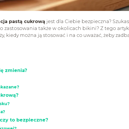
acja pastą cukrową
jest dla Ciebie bezpieczna? Szukas
do zastosowania także w okolicach bikini? Z tego arty
ąży, kiedy można ją stosować i na co uważać, żeby zadb
ię zmienia?
wskazane?
ukrową?
osku?
na?
 czy to bezpieczne?
ukrowej?