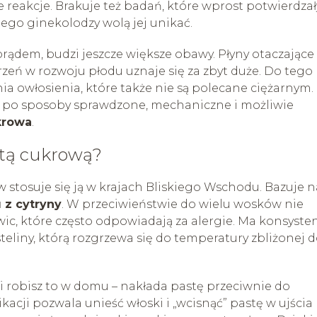
reakcje. Brakuje też badań, które wprost potwierdza
ego ginekolodzy wolą jej unikać.
a prądem, budzi jeszcze większe obawy. Płyny otaczające
zeń w rozwoju płodu uznaje się za zbyt duże. Do tego
 owłosienia, które także nie są polecane ciężarnym.
ać po sposoby sprawdzone, mechaniczne i możliwie
krowa
.
stą cukrową?
 stosuje się ją w krajach Bliskiego Wschodu. Bazuje n
 z cytryny
. W przeciwieństwie do wielu wosków nie
c, które często odpowiadają za alergie. Ma konsyste
teliny, którą rozgrzewa się do temperatury zbliżonej 
li robisz to w domu – nakłada pastę przeciwnie do
acji pozwala unieść włoski i „wcisnąć” pastę w ujścia