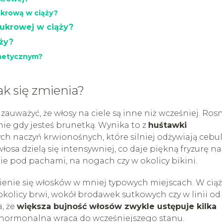
ukrową w ciąży?
cukrowej w ciąży?
ży?
smetycznym?
ak się zmienia?
zauważyć, że włosy na ciele są inne niż wcześniej. Ros
lnie gdy jesteś brunetką. Wynika to z
huśtawki
h naczyń krwionośnych, które silniej odżywiają cebul
osa dzielą się intensywniej, co daje piękną fryzurę na
nie pod pachami, na nogach czy w okolicy bikini.
nie się włosków w mniej typowych miejscach. W ciąż
okolicy brwi, wokół brodawek sutkowych czy w linii od
, że
większa bujność włosów zwykle ustępuje kilka
 hormonalna wraca do wcześniejszego stanu.