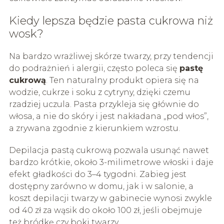
Kiedy lepsza będzie pasta cukrowa niż
wosk?
Na bardzo wrażliwej skórze twarzy, przy tendencji
do podrażnień i alergii, często poleca się
pastę
cukrową
. Ten naturalny produkt opiera się na
wodzie, cukrze i soku z cytryny, dzięki czemu
rzadziej uczula. Pasta przykleja się głównie do
włosa, a nie do skóry i jest nakładana „pod włos”,
a zrywana zgodnie z kierunkiem wzrostu.
Depilacja pastą cukrową pozwala usunąć nawet
bardzo krótkie, około 3-milimetrowe włoski i daje
efekt gładkości do 3–4 tygodni. Zabieg jest
dostępny zarówno w domu, jak i w salonie, a
koszt depilacji twarzy w gabinecie wynosi zwykle
od 40 zł za wąsik do około 100 zł, jeśli obejmuje
też bródkę czy boki twarzy.