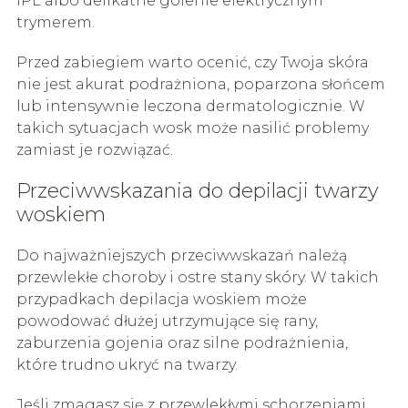
IPL albo delikatne golenie elektrycznym
trymerem.
Przed zabiegiem warto ocenić, czy Twoja skóra
nie jest akurat podrażniona, poparzona słońcem
lub intensywnie leczona dermatologicznie. W
takich sytuacjach wosk może nasilić problemy
zamiast je rozwiązać.
Przeciwwskazania do depilacji twarzy
woskiem
Do najważniejszych przeciwwskazań należą
przewlekłe choroby i ostre stany skóry. W takich
przypadkach depilacja woskiem może
powodować dłużej utrzymujące się rany,
zaburzenia gojenia oraz silne podrażnienia,
które trudno ukryć na twarzy.
Jeśli zmagasz się z przewlekłymi schorzeniami,