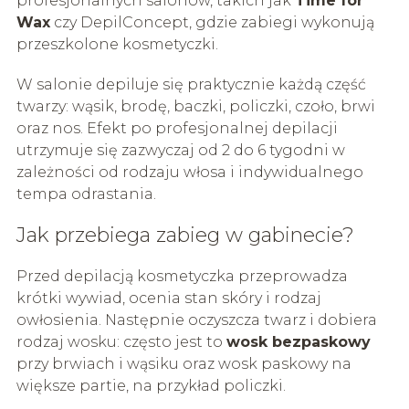
profesjonalnych salonów, takich jak
Time for
Wax
czy DepilConcept, gdzie zabiegi wykonują
przeszkolone kosmetyczki.
W salonie depiluje się praktycznie każdą część
twarzy: wąsik, brodę, baczki, policzki, czoło, brwi
oraz nos. Efekt po profesjonalnej depilacji
utrzymuje się zazwyczaj od 2 do 6 tygodni w
zależności od rodzaju włosa i indywidualnego
tempa odrastania.
Jak przebiega zabieg w gabinecie?
Przed depilacją kosmetyczka przeprowadza
krótki wywiad, ocenia stan skóry i rodzaj
owłosienia. Następnie oczyszcza twarz i dobiera
rodzaj wosku: często jest to
wosk bezpaskowy
przy brwiach i wąsiku oraz wosk paskowy na
większe partie, na przykład policzki.