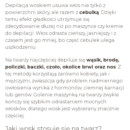
Depilacja woskiem usuwa włos nie tylko z
powierzchni skóry, ale razem z
cebulką
. Dzięki
temu efekt gładkości utrzymuje się
zdecydowanie dłużej niż po maszynce czy kremie
do depilacji. Włos odrasta cieńszy, jaśniejszy i z
czasem jest go mniej, bo część cebulek ulega
uszkodzeniu.
Na twarzy najczęściej depiluje się
wąsik, brodę,
policzki, baczki, czoło, okolice brwi oraz nos
. Z
tej metody korzystają zarówno kobiety, jak i
mężczyźni, zwłaszcza gdy problem nadmiernego
owłosienia wynika z hormonów, ciemnej karnacji
lub genów. Golenie maszynką na twarzy zwykle
kończy się szybkim odrastaniem mocnych
włosków, dlatego wosk jest wybierany znacznie
częściej.
Jaki wosk stosuje się na twarz?