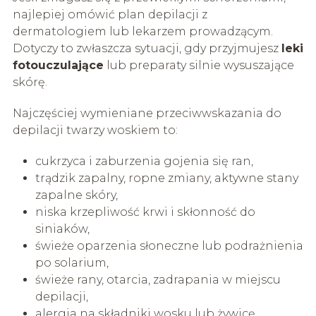
najlepiej omówić plan depilacji z
dermatologiem lub lekarzem prowadzącym.
Dotyczy to zwłaszcza sytuacji, gdy przyjmujesz
leki
fotouczulające
lub preparaty silnie wysuszające
skórę.
Najczęściej wymieniane przeciwwskazania do
depilacji twarzy woskiem to:
cukrzyca i zaburzenia gojenia się ran,
trądzik zapalny, ropne zmiany, aktywne stany
zapalne skóry,
niska krzepliwość krwi i skłonność do
siniaków,
świeże oparzenia słoneczne lub podrażnienia
po solarium,
świeże rany, otarcia, zadrapania w miejscu
depilacji,
alergia na składniki wosku lub żywicę,