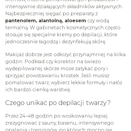
intensywnie działających składników aktywnych.
Najbezpieczniej sięgać po preparaty z
pantenolem, alantoiną, aloesem
czy wodą
termalną. W gabinetach kosmetycznych często
stosuje się specjalne kremy po depilacji, które
jednocześnie łagodzą i dezynfekują skórę.
Makijaż dobrze jest odłożyć przynajmniej na kilka
godzin. Podkład czy korektor na świeżo
wydepilowanej skórze może zatykać pory i
sprzyjać powstawaniu krostek. Jeśli musisz
pomalować twarz, wybierz lekkie formuły i nałóż
ich bardzo cienką warstwę.
Czego unikać po depilacji twarzy?
Przez 24–48 godzin po woskowaniu lepiej
zrezygnować z sauny, basenu, intensywnego
opalania i treningów, po których mocno się