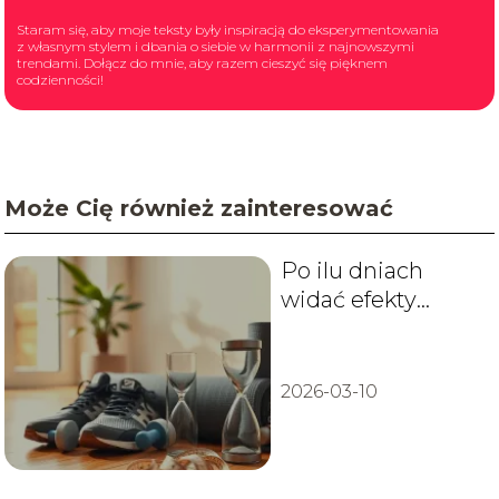
Staram się, aby moje teksty były inspiracją do eksperymentowania
z własnym stylem i dbania o siebie w harmonii z najnowszymi
trendami. Dołącz do mnie, aby razem cieszyć się pięknem
codzienności!
Może Cię również zainteresować
Po ilu dniach
widać efekty
treningu?
2026-03-10