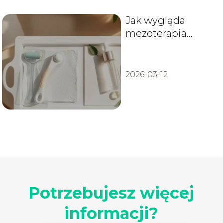
Jak wygląda
mezoterapia
mikroigłowa
przed i po? Efekty
i zdjęcia
2026-03-12
Potrzebujesz więcej
informacji?