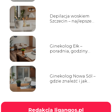
Depilacja woskiem
Szczecin – najlepsze
salony, ceny i opinie
Ginekolog Ełk –
poradnia, godziny
przyjęć, kontakt
Ginekolog Nowa Sól –
gdzie znaleźć i jak
wybrać?
Redakcja ligangos.pl