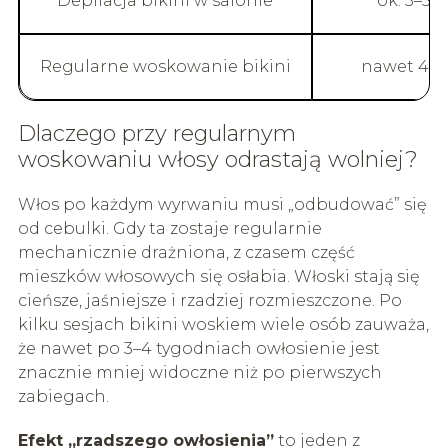
Depilacja bikini w salonie
ok. 3–5 
Regularne woskowanie bikini
nawet 4–6
Dlaczego przy regularnym
woskowaniu włosy odrastają wolniej?
Włos po każdym wyrwaniu musi „odbudować” się
od cebulki. Gdy ta zostaje regularnie
mechanicznie drażniona, z czasem część
mieszków włosowych się osłabia. Włoski stają się
cieńsze, jaśniejsze i rzadziej rozmieszczone. Po
kilku sesjach bikini woskiem wiele osób zauważa,
że nawet po 3–4 tygodniach owłosienie jest
znacznie mniej widoczne niż po pierwszych
zabiegach.
Efekt „rzadszego owłosienia”
to jeden z