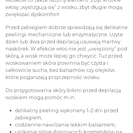
włosków to także istotny element. Zbyt krótkie
włosy „wyslizgują się” z wosku, zbyt długie mogą
zwiększać dyskomfort.
Przed zabiegiem dobrze sprawdzają się delikatne
peelingi mechaniczne lub enzymatyczne. Użyte
dzień lub dwa przed depilacją usuwają martwy
naskórek. W efekcie włos nie jest „uwięziony” pod
skórą, a wosk może lepiej go chwycić. Tuż przed
woskowaniem skóra powinna być czysta i
całkowicie sucha, bez balsamów czy olejków,
które pogarszają przyczepność wosku.
Do przygotowania skóry bikini przed depilacją
woskiem mogą pomóc m.in.:
delikatny peeling wykonany 1–2 dni przed
zabiegiem,
codzienne nawilżanie lekkim balsamem,
unikanie silnie drażniących kosmetyków na