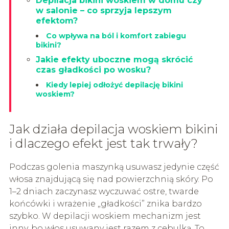
Depilacja bikini woskiem w domu czy
w salonie – co sprzyja lepszym
efektom?
Co wpływa na ból i komfort zabiegu
bikini?
Jakie efekty uboczne mogą skrócić
czas gładkości po wosku?
Kiedy lepiej odłożyć depilację bikini
woskiem?
Jak działa depilacja woskiem bikini
i dlaczego efekt jest tak trwały?
Podczas golenia maszynką usuwasz jedynie część
włosa znajdującą się nad powierzchnią skóry. Po
1–2 dniach zaczynasz wyczuwać ostre, twarde
końcówki i wrażenie „gładkości” znika bardzo
szybko. W depilacji woskiem mechanizm jest
inny, bo włos usuwany jest razem z cebulką. To