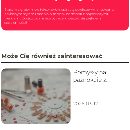
Staram się, aby moje teksty były inspiracją do eksperymentowania
z własnym stylem i dbania o siebie w harmonii z najnowszymi
trendami. Dołącz do mnie, aby razem cieszyć się pięknem
codzienności!
Może Cię również zainteresować
Pomysły na
paznokcie z
serduszkiem –
inspiracje i porady
2026-03-12