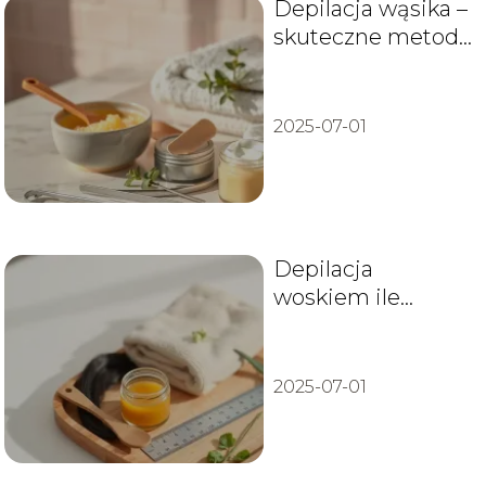
Depilacja wąsika –
skuteczne metody
i porady
2025-07-01
Depilacja
woskiem ile
zapuszczać
włosów przed
zabiegiem?
2025-07-01