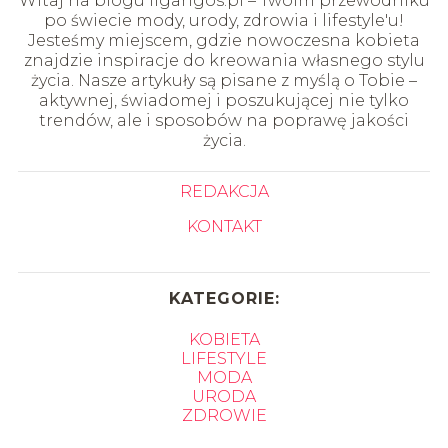
Witaj na blogu ligangos.pl – Twoim przewodniku
po świecie mody, urody, zdrowia i lifestyle'u!
Jesteśmy miejscem, gdzie nowoczesna kobieta
znajdzie inspiracje do kreowania własnego stylu
życia. Nasze artykuły są pisane z myślą o Tobie –
aktywnej, świadomej i poszukującej nie tylko
trendów, ale i sposobów na poprawę jakości
życia.
REDAKCJA
KONTAKT
KATEGORIE:
KOBIETA
LIFESTYLE
MODA
URODA
ZDROWIE