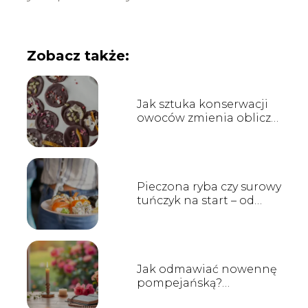
Zobacz także:
Jak sztuka konserwacji
owoców zmienia oblicze
współczesnych deserów i
wypieków?
Pieczona ryba czy surowy
tuńczyk na start – od
jakich rolek najlepiej
zacząć przygodę z sushi?
Jak odmawiać nowennę
pompejańską?
Przewodnik krok po