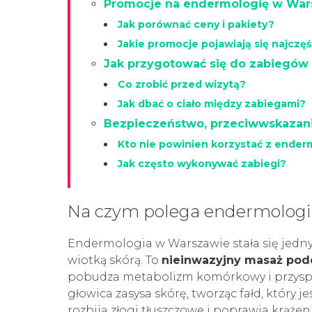
Promocje na endermologię w Warsz
Jak porównać ceny i pakiety?
Jakie promocje pojawiają się najczęś
Jak przygotować się do zabiegów
Co zrobić przed wizytą?
Jak dbać o ciało między zabiegami?
Bezpieczeństwo, przeciwwskazania
Kto nie powinien korzystać z ender
Jak często wykonywać zabiegi?
Na czym polega endermologi
Endermologia w Warszawie stała się jedny
wiotką skórą. To
nieinwazyjny masaż pod
pobudza metabolizm komórkowy i przyspie
głowica zasysa skórę, tworząc fałd, który
rozbija złogi tłuszczowe i poprawia krążeni