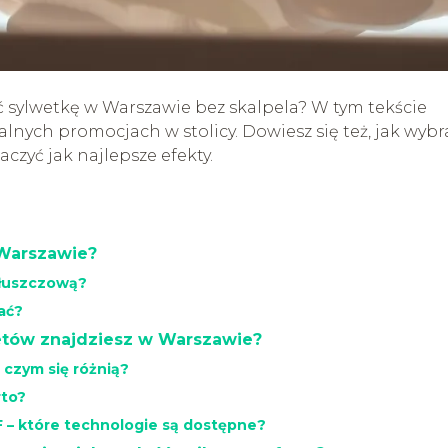
ć sylwetkę w Warszawie bez skalpela? W tym tekście
alnych promocjach w stolicy. Dowiesz się też, jak wybr
czyć jak najlepsze efekty.
Warszawie?
tłuszczową?
ać?
ietów znajdziesz w Warszawie?
 czym się różnią?
rto?
F – które technologie są dostępne?