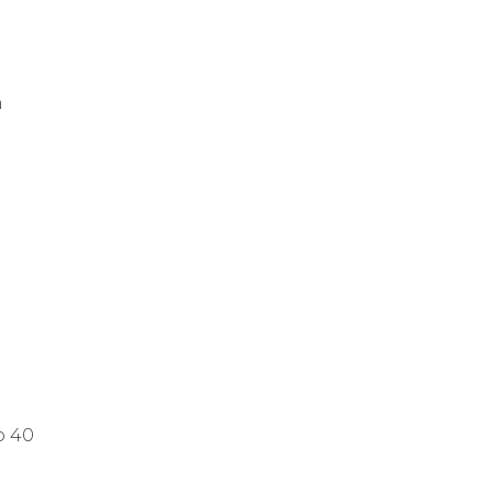
h
o 40