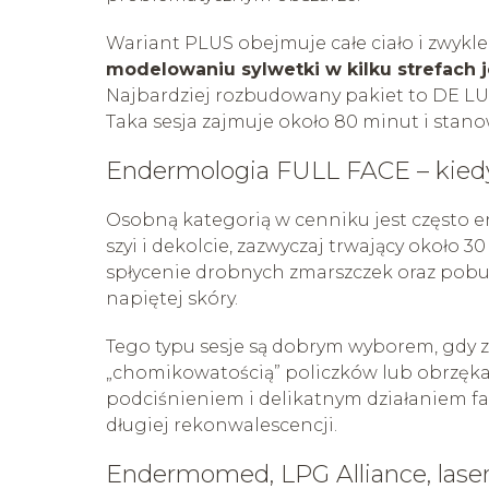
Wariant PLUS obejmuje całe ciało i zwykle 
modelowaniu sylwetki w kilku strefach 
Najbardziej rozbudowany pakiet to DE LUX, 
Taka sesja zajmuje około 80 minut i stano
Endermologia FULL FACE – kied
Osobną kategorią w cenniku jest często e
szyi i dekolcie, zazwyczaj trwający około
spłycenie drobnych zmarszczek oraz pobudz
napiętej skóry.
Tego typu sesje są dobrym wyborem, gdy zm
„chomikowatością” policzków lub obrzęk
podciśnieniem i delikatnym działaniem fa
długiej rekonwalescencji.
Endermomed, LPG Alliance, laser