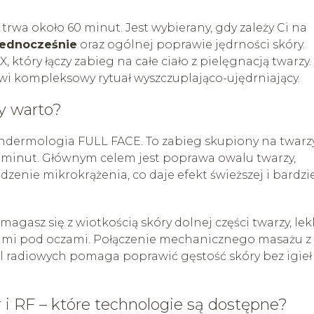
trwa około 60 minut. Jest wybierany, gdy zależy Ci na
jednocześnie
oraz ogólnej poprawie jędrności skóry.
który łączy zabieg na całe ciało z pielęgnacją twarzy.
wi kompleksowy rytuał wyszczuplająco-ujędrniający.
y warto?
ndermologia FULL FACE. To zabieg skupiony na twarzy
 30 minut. Głównym celem jest poprawa owalu twarzy,
enie mikrokrążenia, co daje efekt świeższej i bardzi
agasz się z wiotkością skóry dolnej części twarzy, lek
ami pod oczami. Połączenie mechanicznego masażu z
l radiowych pomaga poprawić gęstość skóry bez igieł 
 i RF – które technologie są dostępne?