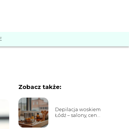
E
Zobacz także:
Depilacja woskiem
Łódź – salony, ceny
i opinie