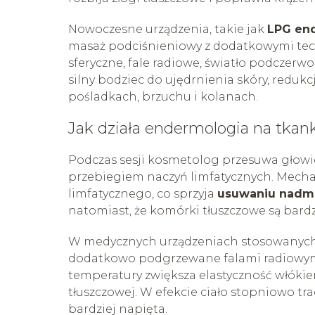
Nowoczesne urządzenia, takie jak
LPG end
masaż podciśnieniowy z dodatkowymi tec
sferyczne, fale radiowe, światło podczerwo
silny bodziec do ujędrnienia skóry, reduk
pośladkach, brzuchu i kolanach.
Jak działa endermologia na tkan
Podczas sesji kosmetolog przesuwa głowi
przebiegiem naczyń limfatycznych. Mecha
limfatycznego, co sprzyja
usuwaniu nadmi
natomiast, że komórki tłuszczowe są bardzie
W medycznych urządzeniach stosowanych 
dodatkowo podgrzewane falami radiowymi
temperatury zwiększa elastyczność włókie
tłuszczowej. W efekcie ciało stopniowo tra
bardziej napięta.