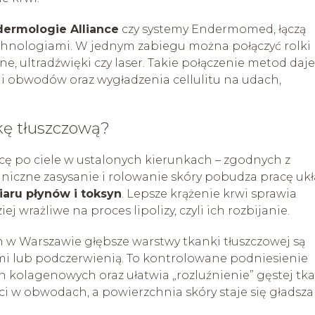
ermologie Alliance
czy systemy Endermomed, łączą
hnologiami. W jednym zabiegu można połączyć rolki
ne, ultradźwięki czy laser. Takie połączenie metod daje
cji obwodów oraz wygładzenia cellulitu na udach,
kę tłuszczową?
cę po ciele w ustalonych kierunkach – zgodnych z
niczne zasysanie i rolowanie skóry pobudza pracę uk
aru płynów i toksyn
. Lepsze krążenie krwi sprawia
j wrażliwe na proces lipolizy, czyli ich rozbijanie.
w Warszawie głębsze warstwy tkanki tłuszczowej są
 lub podczerwienią. To kontrolowane podniesienie
n kolagenowych oraz ułatwia „rozluźnienie” gęstej tk
ci w obwodach, a powierzchnia skóry staje się gładsza 