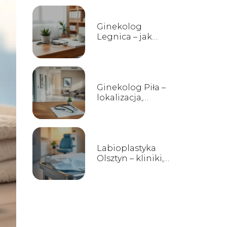
Ginekolog
Legnica – jak
znaleźć dobrego
specjalistę?
Ginekolog Piła –
lokalizacja,
gabinety, opinie
Labioplastyka
Olsztyn – kliniki,
ceny, opinie