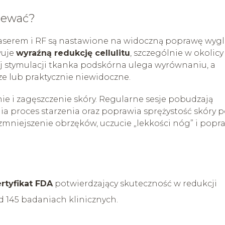
iewać?
aserem i RF są nastawione na widoczną poprawę wyg
wuje
wyraźną redukcję cellulitu
, szczególnie w okolicy
j stymulacji tkanka podskórna ulega wyrównaniu, a
sze lub praktycznie niewidoczne.
e i zagęszczenie skóry. Regularne sesje pobudzają
ia proces starzenia oraz poprawia sprężystość skóry 
zmniejszenie obrzęków, uczucie „lekkości nóg” i popr
rtyfikat FDA
potwierdzający skuteczność w redukcji
ad 145 badaniach klinicznych.