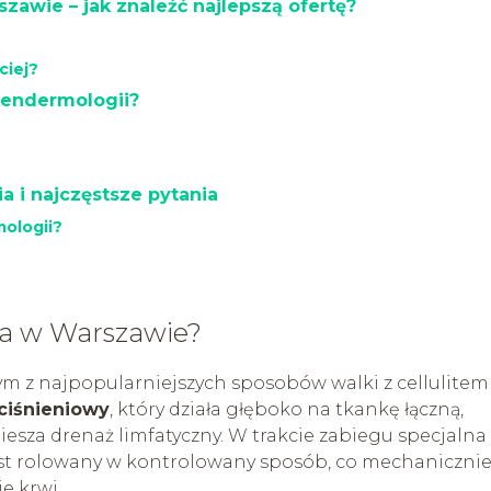
awie – jak znaleźć najlepszą ofertę?
ciej?
 endermologii?
 i najczęstsze pytania
mologii?
a w Warszawie?
m z najpopularniejszych sposobów walki z cellulitem 
ciśnieniowy
, który działa głęboko na tkankę łączną,
sza drenaż limfatyczny. W trakcie zabiegu specjalna
 jest rolowany w kontrolowany sposób, co mechaniczni
e krwi.