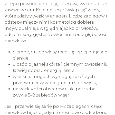
Z tego powodu depilację laserową wykonuje się
zawsze w serii. Kolejne sesje “wyłapują” włosy,
które zdążyły wejść w anagen. Liczbę zabiegów i
odstępy między nimi kosmetolog dobiera
indywidualnie, uwzględniając kolor włosów,
odcień skóry, gęstość owłosienia oraz głębokość
mieszków.
ciemne, grube włosy reagują lepiej niż jasne i
cienkie,
u osób o jasnej skórze i ciemnym owłosieniu
łatwiej dobrać energię lasera,
włoski na nogach wymagają dłuższych
przerw między zabiegami niż np. wąsik,
na większości obszarów ciała potrzeba
zwykle 5–8 zabiegów w serii.
Jeśli przerwie się serię po 1–2 zabiegach, część
mieszków będzie jedynie częściowo uszkodzona.