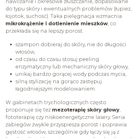
nawilżanie i okresowe złuszczanie, dopasowane
do typu skóry i ewentualnych problemów (łupież,
łojotok, suchość). Taka pielęgnacja wzmacnia
mikrokrążenie i dotlenienie mieszków
, co
przekłada się na lepszy porost.
szampon dobieraj do skóry, nie do długości
włosów,
od czasu do czasu stosuj peeling
enzymatyczny lub mechaniczny skóry głowy,
unikaj bardzo gorącej wody podczas mycia,
silną stylizację na gorąco zastępuj
łagodniejszym modelowaniem.
W gabinetach trychologicznych często
proponuje się też
mezoterapię skóry głowy
,
fototerapię czy niskoenergetyczne lasery. Seria
zabiegów zwykle przyspiesza porost i poprawia
gęstość włosów, szczególnie gdy łączy się ją z