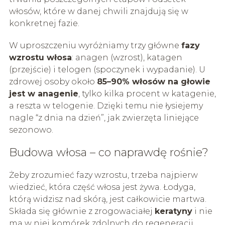
włosów, które w danej chwili znajdują się w
konkretnej fazie.
W uproszczeniu wyróżniamy trzy główne
fazy
wzrostu włosa
: anagen (wzrost), katagen
(przejście) i telogen (spoczynek i wypadanie). U
zdrowej osoby około
85–90% włosów na głowie
jest w anagenie
, tylko kilka procent w katagenie,
a reszta w telogenie. Dzięki temu nie łysiejemy
nagle “z dnia na dzień”, jak zwierzęta liniejące
sezonowo.
Budowa włosa – co naprawdę rośnie?
Żeby zrozumieć fazy wzrostu, trzeba najpierw
wiedzieć, która część włosa jest żywa. Łodyga,
którą widzisz nad skórą, jest całkowicie martwa.
Składa się głównie z zrogowaciałej
keratyny
i nie
ma w niej komórek zdolnych do regeneracji.