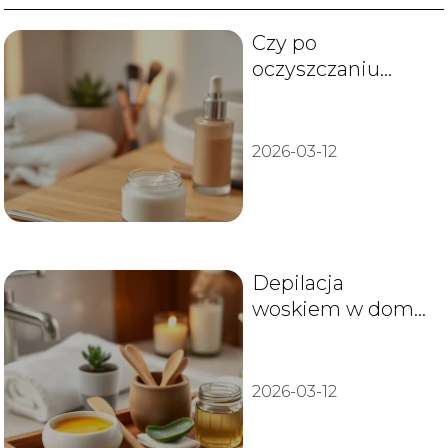
Czy po
oczyszczaniu
twarzy można się
malować?
2026-03-12
Depilacja
woskiem w domu
– porady i
najlepsze techniki
2026-03-12