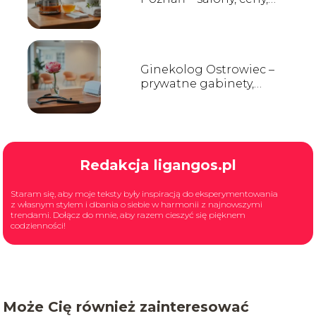
opinie
Ginekolog Ostrowiec –
prywatne gabinety,
opinie i kontakt
Redakcja ligangos.pl
Staram się, aby moje teksty były inspiracją do eksperymentowania
z własnym stylem i dbania o siebie w harmonii z najnowszymi
trendami. Dołącz do mnie, aby razem cieszyć się pięknem
codzienności!
Może Cię również zainteresować