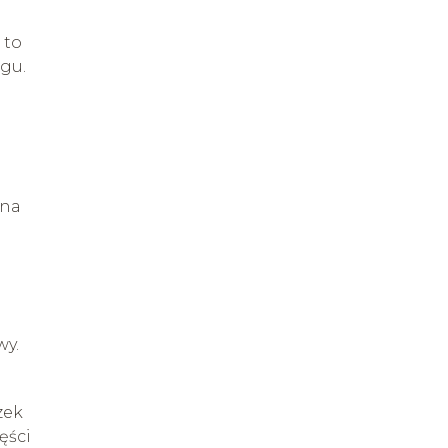
 to
egu.
 na
wy.
zek
ęści