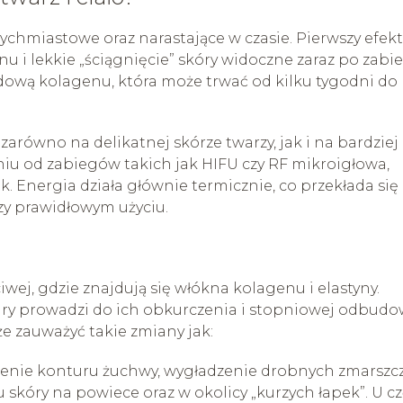
tychmiastowe oraz narastające w czasie. Pierwszy efekt
 i lekkie „ściągnięcie” skóry widoczne zaraz po zabi
dową kolagenu, która może trwać od kilku tygodni do
zarówno na delikatnej skórze twarzy, jak i na bardziej
iu od zabiegów takich jak HIFU czy RF mikroigłowa,
 Energia działa głównie termicznie, co przekłada się
zy prawidłowym użyciu.
wej, gdzie znajdują się włókna kolagenu i elastyny.
ry prowadzi do ich obkurczenia i stopniowej odbudo
e zauważyć takie zmiany jak:
rzenie konturu żuchwy, wygładzenie drobnych zmarszc
u skóry na powiece oraz w okolicy „kurzych łapek”. U cz