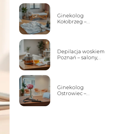
Ginekolog
Kołobrzeg –
lekarze, gabinety,
opinie
Depilacja woskiem
Poznań – salony,
ceny, opinie
Ginekolog
Ostrowiec –
prywatne
gabinety, opinie i
kontakt