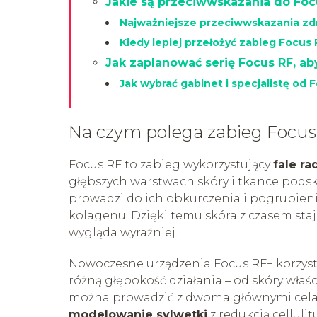
Jakie są przeciwwskazania do Foc
Najważniejsze przeciwwskazania z
Kiedy lepiej przełożyć zabieg Focus
Jak zaplanować serię Focus RF, a
Jak wybrać gabinet i specjalistę od 
Na czym polega zabieg Focus
Focus RF to zabieg wykorzystujący
fale r
głębszych warstwach skóry i tkance pods
prowadzi do ich obkurczenia i pogrubien
kolagenu. Dzięki temu skóra z czasem staje
wygląda wyraźniej.
Nowoczesne urządzenia Focus RF+ korzyst
różną głębokość działania – od skóry właś
można prowadzić z dwoma głównymi cela
modelowanie sylwetki
z redukcją celluli