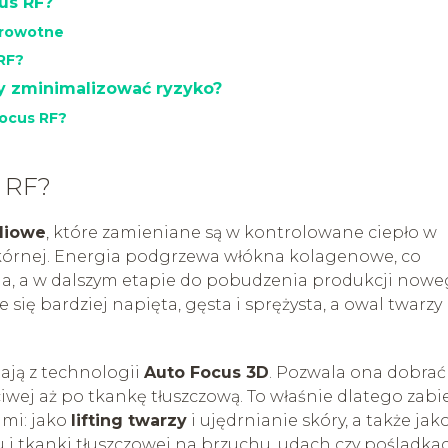
us RF?
drowotne
 RF?
by zminimalizować ryzyko?
Focus RF?
 RF?
adiowe
, które zamieniane są w kontrolowane ciepło w
kórnej. Energia podgrzewa włókna kolagenowe, co
ia, a w dalszym etapie do pobudzenia produkcji now
 się bardziej napięta, gęsta i sprężysta, a owal twarzy
ają z technologii
Auto Focus 3D
. Pozwala ona dobrać
ciwej aż po tkankę tłuszczową. To właśnie dlatego zabi
mi: jako
lifting twarzy
i ujędrnianie skóry, a także jak
tu i tkanki tłuszczowej na brzuchu, udach czy pośladka