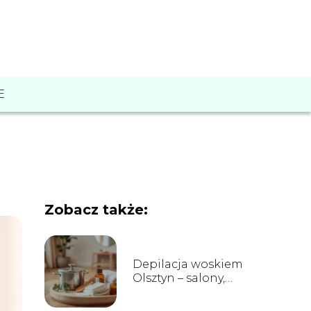
E
Zobacz także:
Depilacja woskiem
Olsztyn – salony,
ceny i opinie