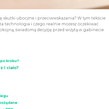
ię skutki uboczne i przeciwwskazania? W tym tekście
a ta technologia i czego realnie możesz oczekiwać.
kojną, świadomą decyzję przed wizytą w gabinecie.
 po kroku?
 i ciało?
biegu
epożądane