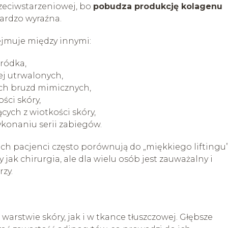
rzeciwstarzeniowej, bo
pobudza produkcję kolagenu
bardzo wyraźna.
ejmuje między innymi:
bródka,
ej utrwalonych,
ych bruzd mimicznych,
ści skóry,
ych z wiotkości skóry,
konaniu serii zabiegów.
ach pacjenci często porównują do „miękkiego liftingu
y jak chirurgia, ale dla wielu osób jest zauważalny i
zy.
warstwie skóry, jak i w tkance tłuszczowej. Głębsze