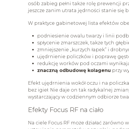
osób zabieg pełni także rolę prewencji p
jeszcze zanim utrata jędrności stanie się 
W praktyce gabinetowej lista efektów ob
podniesienie owalu twarzy i linii pod
spłycenie zmarszczek, także tych głębi
zmniejszenie „kurzych łapek” i drobn
ujędrnienie policzków i poprawę gęsto
redukcję worków pod oczami wynikając
znaczną odbudowę kolagenu
przy wy
Efekt ujędrnienia wokół oczu i na policzk
bez igieł. Nie daje on tak radykalnej zmian
wystarczający w codziennym odbiorze twar
Efekty Focus RF na ciało
Na ciele Focus RF może działać zarówno w 