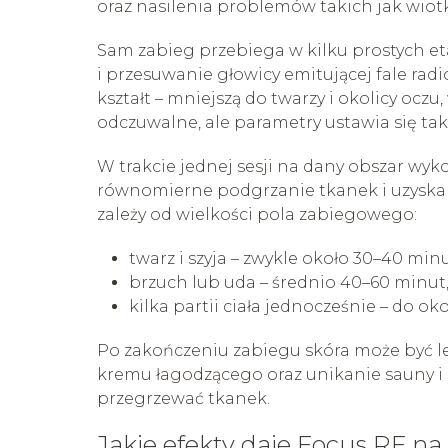
oraz nasilenia problemów takich jak wiotko
Sam zabieg przebiega w kilku prostych et
i przesuwanie głowicy emitującej fale ra
kształt – mniejszą do twarzy i okolicy oczu
odczuwalne, ale parametry ustawia się ta
W trakcie jednej sesji na dany obszar wyko
równomierne podgrzanie tkanek i uzyskan
zależy od wielkości pola zabiegowego:
twarz i szyja – zwykle około 30–40 minu
brzuch lub uda – średnio 40–60 minut
kilka partii ciała jednocześnie – do ok
Po zakończeniu zabiegu skóra może być lek
kremu łagodzącego oraz unikanie sauny i s
przegrzewać tkanek.
Jakie efekty daje Focus RF na 