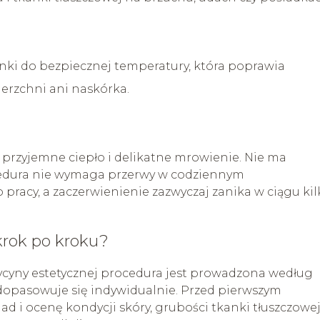
nki do bezpiecznej temperatury, która poprawia
ierzchni ani naskórka.
przyjemne ciepło i delikatne mrowienie. Nie ma
ocedura nie wymaga przerwy w codziennym
pracy, a zaczerwienienie zazwyczaj zanika w ciągu kil
krok po kroku?
yny estetycznej procedura jest prowadzona według
opasowuje się indywidualnie. Przed pierwszym
d i ocenę kondycji skóry, grubości tkanki tłuszczowe