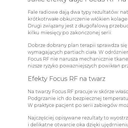
Fale radiowe dają dwa typy rezultatów: na
krótkotrwałe obkurczenie włókien kolagenu
Drugi związany jest z długofalową przebu
kilku miesięcy po zakończonej serii.
Dobrze dobrany plan terapii sprawdza się 
wymagających partiach ciała. W odróżnien
Focus RF nie narusza mechanicznie tkanek.
niższe ryzyko poważniejszych powikłań pr
Efekty Focus RF na twarz
Na twarzy Focus RF pracuje w skórze właści
Podgrzanie ich do bezpiecznej temperatu
W praktyce pacjent po serii zabiegów moż
Najczęściej opisywane rezultaty to wyost
i delikatne otwarcie oka dzięki ujędrnieni