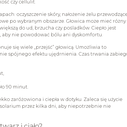
ść czy cellulit.
apach: oczyszczenie skóry, nałożenie żelu przewodząc
diowe po wybranym obszarze. Głowica może mieć różny
, większą do ud, brzucha czy pośladków. Ciepło jest
k, aby nie powodować bólu ani dyskomfortu.
nuje się wiele „przejść” głowicą. Umożliwia to
ie spójnego efektu ujędrnienia. Czas trwania zabieg
t,
,
oło 90 minut.
ko zaróżowiona i ciepła w dotyku. Zaleca się użycie
olarium przez kilka dni, aby niepotrzebnie nie
twarz i ciało?