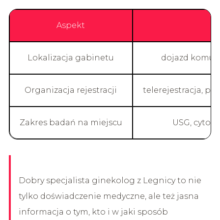
Aspekt
Lokalizacja gabinetu
dojazd komuni
Organizacja rejestracji
telerejestracja, 
Zakres badań na miejscu
USG, cytolo
Dobry specjalista ginekolog z Legnicy to nie
tylko doświadczenie medyczne, ale też jasna
informacja o tym, kto i w jaki sposób