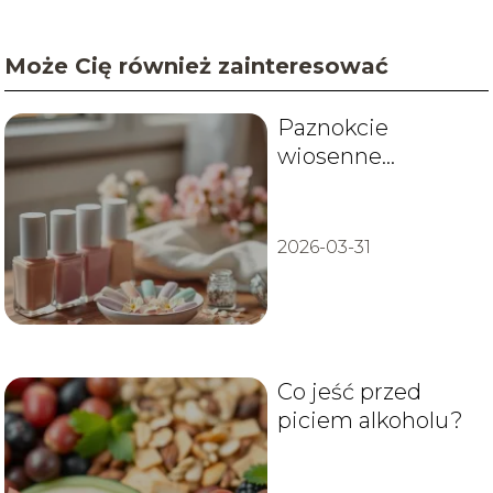
Może Cię również zainteresować
Paznokcie
wiosenne
pastelowe –
inspiracje i
pomysły
2026-03-31
Co jeść przed
piciem alkoholu?