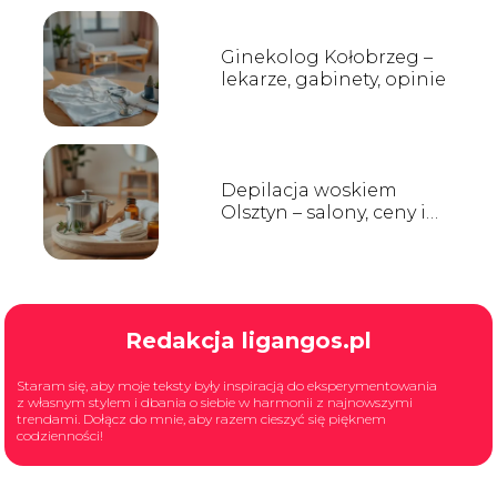
Ginekolog Kołobrzeg –
lekarze, gabinety, opinie
Depilacja woskiem
Olsztyn – salony, ceny i
opinie
Redakcja ligangos.pl
Staram się, aby moje teksty były inspiracją do eksperymentowania
z własnym stylem i dbania o siebie w harmonii z najnowszymi
trendami. Dołącz do mnie, aby razem cieszyć się pięknem
codzienności!