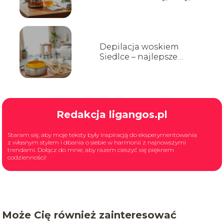
opinie
Depilacja woskiem
Siedlce – najlepsze
salony i ceny
Redakcja ligangos.pl
Staram się, aby moje teksty były inspiracją do eksperymentowania
z własnym stylem i dbania o siebie w harmonii z najnowszymi
trendami. Dołącz do mnie, aby razem cieszyć się pięknem
codzienności!
Może Cię również zainteresować