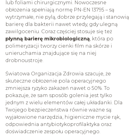
lub foliami chirurgicznymi. Nowoczesne
obłożenia spełniają normę PN-EN 13795 – są
wytrzymałe, nie pylą, dobrze przylegają i stanowią
barierę dla bakterii nawet wtedy, gdy ulegną
zawilgoceniu. Coraz częściej stosuje się też
płynną barierę mikrobiologiczną
, która po
polimeryzacji tworzy cienki film na skórze i
unieruchamia znajdujące się na niej
drobnoustroje.
Światowa Organizacja Zdrowia szacuje, że
skuteczne obłożenie pola operacyjnego
zmniejsza ryzyko zakażeń nawet o 50%. To
pokazuje, że sam sposób golenia jest tylko
jednym z wielu elementów całej układanki. Dla
Twojego bezpieczeństwa równie ważne są:
wyjałowione narzędzia, higieniczne mycie rąk,
odpowiednia antybiotykoprofilaktyka oraz
doświadczenie zespołu operacyjnego.