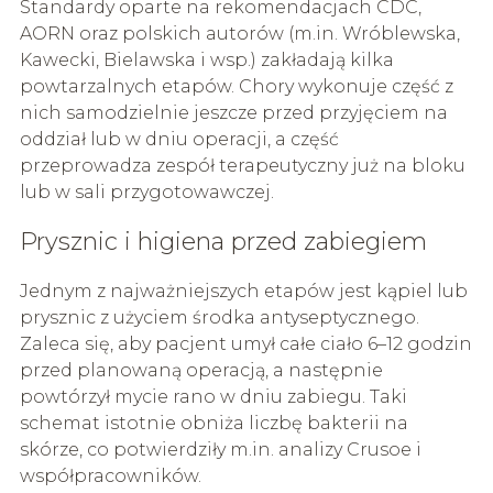
Standardy oparte na rekomendacjach CDC,
AORN oraz polskich autorów (m.in. Wróblewska,
Kawecki, Bielawska i wsp.) zakładają kilka
powtarzalnych etapów. Chory wykonuje część z
nich samodzielnie jeszcze przed przyjęciem na
oddział lub w dniu operacji, a część
przeprowadza zespół terapeutyczny już na bloku
lub w sali przygotowawczej.
Prysznic i higiena przed zabiegiem
Jednym z najważniejszych etapów jest kąpiel lub
prysznic z użyciem środka antyseptycznego.
Zaleca się, aby pacjent umył całe ciało 6–12 godzin
przed planowaną operacją, a następnie
powtórzył mycie rano w dniu zabiegu. Taki
schemat istotnie obniża liczbę bakterii na
skórze, co potwierdziły m.in. analizy Crusoe i
współpracowników.