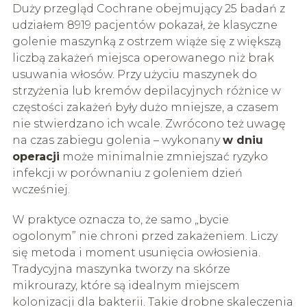
Duży przegląd Cochrane obejmujący 25 badań z
udziałem 8919 pacjentów pokazał, że klasyczne
golenie maszynką z ostrzem wiąże się z większą
liczbą zakażeń miejsca operowanego niż brak
usuwania włosów. Przy użyciu maszynek do
strzyżenia lub kremów depilacyjnych różnice w
częstości zakażeń były dużo mniejsze, a czasem
nie stwierdzano ich wcale. Zwrócono też uwagę
na czas zabiegu golenia – wykonany
w dniu
operacji
może minimalnie zmniejszać ryzyko
infekcji w porównaniu z goleniem dzień
wcześniej.
W praktyce oznacza to, że samo „bycie
ogolonym” nie chroni przed zakażeniem. Liczy
się metoda i moment usunięcia owłosienia.
Tradycyjna maszynka tworzy na skórze
mikrourazy, które są idealnym miejscem
kolonizacji dla bakterii. Takie drobne skaleczenia