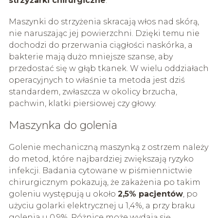
strzyżarki chirurgiczne
.
Maszynki do strzyżenia skracają włos nad skórą,
nie naruszając jej powierzchni. Dzięki temu nie
dochodzi do przerwania ciągłości naskórka, a
bakterie mają dużo mniejsze szanse, aby
przedostać się w głąb tkanek. W wielu oddziałach
operacyjnych to właśnie ta metoda jest dziś
standardem, zwłaszcza w okolicy brzucha,
pachwin, klatki piersiowej czy głowy.
Maszynka do golenia
Golenie mechaniczną maszynką z ostrzem należy
do metod, które najbardziej zwiększają ryzyko
infekcji. Badania cytowane w piśmiennictwie
chirurgicznym pokazują, że zakażenia po takim
goleniu występują u około
2,5% pacjentów
, po
użyciu golarki elektrycznej u 1,4%, a przy braku
golenia u 0,9%. Różnice może wydają się