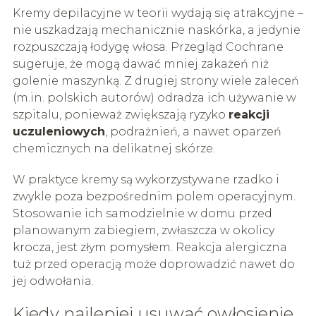
Kremy depilacyjne w teorii wydają się atrakcyjne –
nie uszkadzają mechanicznie naskórka, a jedynie
rozpuszczają łodygę włosa. Przegląd Cochrane
sugeruje, że mogą dawać mniej zakażeń niż
golenie maszynką. Z drugiej strony wiele zaleceń
(m.in. polskich autorów) odradza ich używanie w
szpitalu, ponieważ zwiększają ryzyko
reakcji
uczuleniowych
, podrażnień, a nawet oparzeń
chemicznych na delikatnej skórze.
W praktyce kremy są wykorzystywane rzadko i
zwykle poza bezpośrednim polem operacyjnym.
Stosowanie ich samodzielnie w domu przed
planowanym zabiegiem, zwłaszcza w okolicy
krocza, jest złym pomysłem. Reakcja alergiczna
tuż przed operacją może doprowadzić nawet do
jej odwołania.
Kiedy najlepiej usuwać owłosienie