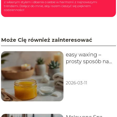
z własnym stylem i dbania o siebie w harmonii z najnowszymi
trendami. Dołącz do mnie, aby razem cieszyć się pięknem
codzienności!
Może Cię również zainteresować
easy waxing –
prosty sposób na
skuteczną
depilację
2026-03-11