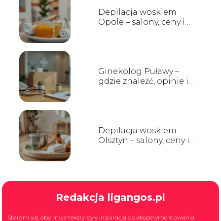
Depilacja woskiem
Opole – salony, ceny i
opinie
Ginekolog Puławy –
gdzie znaleźć, opinie i
godziny przyjęć
Depilacja woskiem
Olsztyn – salony, ceny i
opinie
Redakcja ligangos.pl
Staram się, aby moje teksty były inspiracją do eksperymentowania