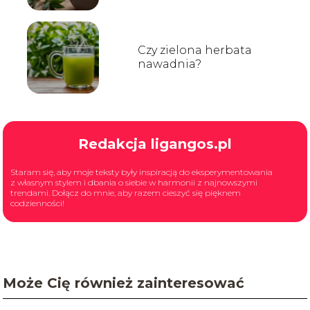
Czy zielona herbata
nawadnia?
Redakcja ligangos.pl
Staram się, aby moje teksty były inspiracją do eksperymentowania
z własnym stylem i dbania o siebie w harmonii z najnowszymi
trendami. Dołącz do mnie, aby razem cieszyć się pięknem
codzienności!
Może Cię również zainteresować