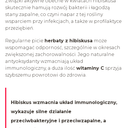
Związki aktywne obecne w kwiatach hibiskusa
skutecznie hamują rozwój bakterii i łagodzą
stany zapalne, co czyni napar z tej rośliny
wsparciem przy infekcjach, a także w profilaktyce
przeziębień.
Regularne picie
herbaty z hibiskusa
może
wspomagać odporność, szczególnie w okresach
zwiększonej zachorowalności. Jego naturalne
antyoksydanty wzmacniają układ
immunologiczny, a duża ilość
witaminy C
sprzyja
szybszemu powrotowi do zdrowia.
Hibiskus wzmacnia układ immunologiczny,
wykazuje silne działanie
przeciwbakteryjne i przeciwzapalne, a