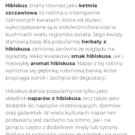
Hibiskus
, znany również jako
ketmia
szczawiowa
, to roślina o intensywnie
czerwonych kwiatach, które od stuleci
wykorzystywane są w ziołolecznictwie oraz w
kuchniach wielu regionów świata. Jego kwiaty
stanowią bazę dla popularnej
herbaty z
hibiskusa
, cenionej zarówno ze względu na
wyrazisty, lekko kwaskowy
smak hibiskusa
, jak i
niezwykły
aromat hibiskusa
. Napar z tej rośliny
wyróżnia się głęboką, rubinową barwą, która
przyciąga wzrok i zachęca do degustacji.
Hibiskus stał się popularny nie tylko jako
składnik
naparów z hibiskusa
, lecz także jako
dodatek do napojów orzeźwiających, dżemów
oraz galaretek. W wielu kulturach napar ten
podawany jest zarówno na zimno, jak i na
gorąco, często z dodatkiem mięty lub cytryny.
Roślina ta przyciąga uwagę ze względu na swoje