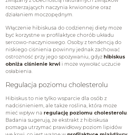
związany z obecnością naturalnych związków
rozszerzających naczynia krwionośne oraz
działaniem moczopędnym.
Włączenie hibiskusa do codziennej diety może
być korzystne w profilaktyce chorób układu
sercowo-naczyniowego. Osoby z tendencją do
niskiego ciśnienia powinny jednak zachować
ostrożność przy jego spożywaniu, gdyż
hibiskus
obniża ciśnienie krwi
i może wywołać uczucie
osłabienia.
Regulacja poziomu cholesterolu
Hibiskus to nie tylko wsparcie dla osób z
nadciśnieniem, ale także roślina, która może
mieć wpływ na
regulację poziomu cholesterolu
.
Badania sugerują, że ekstrakt z hibiskusa
pomaga utrzymać prawidłowy poziom lipidów
we krwi, co jest ważne w
profilaktyce miażdżycy