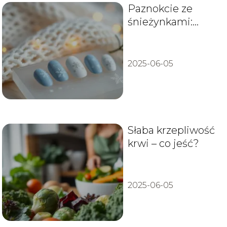
Paznokcie ze
śnieżynkami:
zimowe inspiracje
i pomysły
2025-06-05
Słaba krzepliwość
krwi – co jeść?
2025-06-05