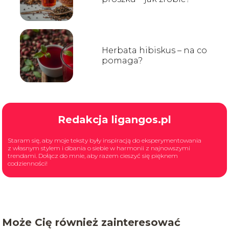
Herbata hibiskus – na co
pomaga?
Redakcja ligangos.pl
Staram się, aby moje teksty były inspiracją do eksperymentowania
z własnym stylem i dbania o siebie w harmonii z najnowszymi
trendami. Dołącz do mnie, aby razem cieszyć się pięknem
codzienności!
Może Cię również zainteresować