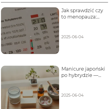
Jak sprawdzić czy
to menopauza:
Wskazówki dla
kobiet
2025-06-04
Manicure japoński
po hybrydzie —
jak odbudować
paznokcie?
2025-06-04