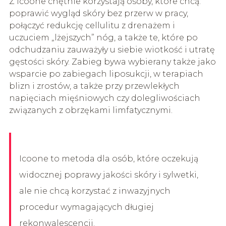
Z Icoone chętnie korzystają osoby, które chcą:
poprawić wygląd skóry bez przerw w pracy,
połączyć redukcję cellulitu z drenażem i
uczuciem „lżejszych” nóg, a także te, które po
odchudzaniu zauważyły u siebie wiotkość i utratę
gęstości skóry. Zabieg bywa wybierany także jako
wsparcie po zabiegach liposukcji, w terapiach
blizn i zrostów, a także przy przewlekłych
napięciach mięśniowych czy dolegliwościach
związanych z obrzękami limfatycznymi.
Icoone to metoda dla osób, które oczekują
widocznej poprawy jakości skóry i sylwetki,
ale nie chcą korzystać z inwazyjnych
procedur wymagających długiej
rekonwalescencji.