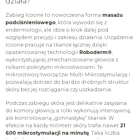
działa?
Zabieg Icoone to nowoczesna forma
masażu
podciśnieniowego
, która wywodzi się z
endermologii, ale idzie o krok dalej pod
względem precyzji i zakresu działania. Urządzenie
Icoone pracuje na tkance łącznej dzięki
opatentowanej technologii
Roboderm®
,
wykorzystującej zmechanizowane głowice z
rolkami pokrytymi mikrootworami. Te
mikrootwory tworzą tzw. Multi Mikrostymulację i
pozwalają dotrzeć do bardzo drobnych struktur
skóry bez jej rozciągania czy uszkadzania.
Podczas zabiegu skóra jest delikatnie zasysana
do komory głowicy, a rolki wykonują intensywną,
ale kontrolowaną „gimnastykę” tkanek. W
efekcie na każdy milimetr skóry trafia nawet
21
600 mikrostymulacji na minutę
. Taka liczba