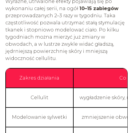
Wyraźne, utrwalone efekty pojawiają się po
wykonaniu całej serii, na ogół
10–15 zabiegów
przeprowadzanych 2–3 razy w tygodniu. Taka
częstotliwość pozwala utrzymać stałą stymulację
tkanek i stopniowo modelować ciało. Po kilku
tygodniach można mierzyć już zmiany w
obwodach, a w lustrze zwykle widać gładszą,
jędrniejszą powierzchnię skóry i mniejszą
widoczność cellulitu.
Zakres działania
Co si
Cellulit
wygładzenie skóry, m
Modelowanie sylwetki
zmniejszenie obwodu