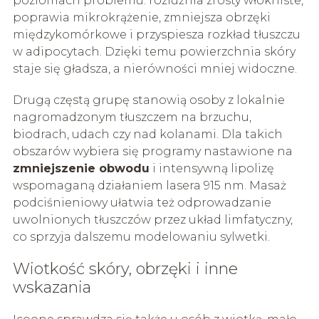
poziomach problemu: rozluźnia zrosty włókniste,
poprawia mikrokrążenie, zmniejsza obrzęki
międzykomórkowe i przyspiesza rozkład tłuszczu
w adipocytach. Dzięki temu powierzchnia skóry
staje się gładsza, a nierówności mniej widoczne.
Drugą częstą grupę stanowią osoby z lokalnie
nagromadzonym tłuszczem na brzuchu,
biodrach, udach czy nad kolanami. Dla takich
obszarów wybiera się programy nastawione na
zmniejszenie obwodu
i intensywną lipolizę
wspomaganą działaniem lasera 915 nm. Masaż
podciśnieniowy ułatwia też odprowadzanie
uwolnionych tłuszczów przez układ limfatyczny,
co sprzyja dalszemu modelowaniu sylwetki.
Wiotkość skóry, obrzęki i inne
wskazania