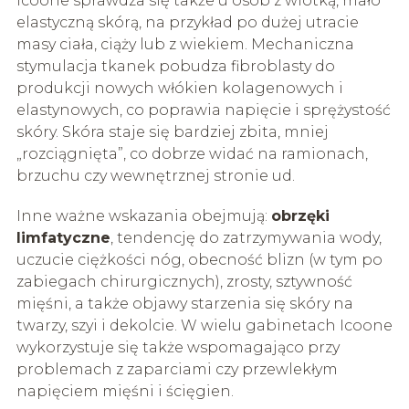
Icoone sprawdza się także u osób z wiotką, mało
elastyczną skórą, na przykład po dużej utracie
masy ciała, ciąży lub z wiekiem. Mechaniczna
stymulacja tkanek pobudza fibroblasty do
produkcji nowych włókien kolagenowych i
elastynowych, co poprawia napięcie i sprężystość
skóry. Skóra staje się bardziej zbita, mniej
„rozciągnięta”, co dobrze widać na ramionach,
brzuchu czy wewnętrznej stronie ud.
Inne ważne wskazania obejmują:
obrzęki
limfatyczne
, tendencję do zatrzymywania wody,
uczucie ciężkości nóg, obecność blizn (w tym po
zabiegach chirurgicznych), zrosty, sztywność
mięśni, a także objawy starzenia się skóry na
twarzy, szyi i dekolcie. W wielu gabinetach Icoone
wykorzystuje się także wspomagająco przy
problemach z zaparciami czy przewlekłym
napięciem mięśni i ścięgien.