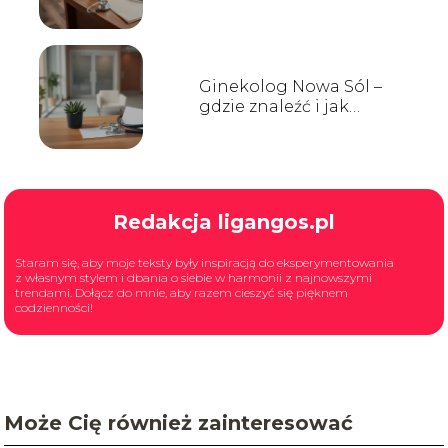
przyjęć, kontakt
Ginekolog Nowa Sól –
gdzie znaleźć i jak
wybrać?
Redakcja ligangos.pl
Staram się, aby moje teksty były inspiracją do eksperymentowania
z własnym stylem i dbania o siebie w harmonii z najnowszymi
trendami. Dołącz do mnie, aby razem cieszyć się pięknem
codzienności!
Może Cię również zainteresować