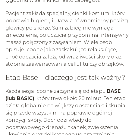
tygodniu w serii kilkunastu zabiegów.
Pacjent zakłada specjalny, cienki kostium, który
poprawia higienę i ułatwia równomierny poślizg
głowicy po skórze. Sam zabieg nie wymaga
znieczulenia, bo uczucie przypomina intensywny
masaż połączony z zasysaniem. Wiele osób
opisuje Icoone jako zaskakująco relaksujące,
choć odczucia zależą od wrażliwości skóry oraz
stopnia zaawansowania cellulitu czy obrzęków.
Etap Base – dlaczego jest tak ważny?
Każda sesja Icoone zaczyna się od etapu
BASE
(lub BASIC)
, który trwa około 20 minut. Ten etap
działa globalnie na większy obszar ciała i skupia
się przede wszystkim na poprawie ogólnej
kondycji skóry. Dochodzi wtedy do
podstawowego drenażu tkanek, zwiększenia
ukrwienia oraz delikatnego uelastycznienia