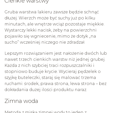
Cienkie warstwy
Gruba warstwa lakieru zawsze będzie schnąć
dłużej. Wierzch może być suchy już po kilku
minutach, ale wnętrze wciąż pozostaje miękkie.
Wystarczy lekki nacisk, żeby na powierzchni
pojawiło się wgniecenie, mimo że dotyk „na
sucho” wcześniej niczego nie zdradzał.
Lepszym rozwiązaniem jest nałożenie dwóch lub
nawet trzech cienkich warstw niż jednej grubej.
Każda z nich szybciej traci rozpuszczalniki i
stopniowo buduje krycie. Wycieraj pędzelek o
szyjkę buteleczki, staraj się malować trzema
ruchami: środek, prawa strona, lewa strona – bez
dokładania dużej ilości produktu naraz.
Zimna woda
Metoda z miską zimnej wody to jeden z