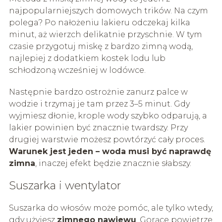
najpopularniejszych domowych trików. Na czym
polega? Po nałożeniu lakieru odczekaj kilka
minut, aż wierzch delikatnie przyschnie. W tym
czasie przygotuj miskę z bardzo zimną wodą,
najlepiej z dodatkiem kostek lodu lub
schłodzoną wcześniej w lodówce.
Następnie bardzo ostrożnie zanurz palce w
wodzie i trzymaj je tam przez 3–5 minut. Gdy
wyjmiesz dłonie, krople wody szybko odparują, a
lakier powinien być znacznie twardszy. Przy
drugiej warstwie możesz powtórzyć cały proces.
Warunek jest jeden – woda musi być naprawdę
zimna
, inaczej efekt będzie znacznie słabszy.
Suszarka i wentylator
Suszarka do włosów może pomóc, ale tylko wtedy,
gdy użyjesz
zimnego nawiewu
. Gorące powietrze