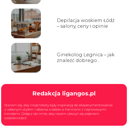
Depilacja woskiem Łódź
– salony, ceny i opinie
Ginekolog Legnica – jak
znaleźć dobrego
specjalistę?
Redakcja ligangos.pl
Staram się, aby moje teksty były inspiracją do eksperymentowania
z własnym stylem i dbania o siebie w harmonii z najnowszymi
trendami. Dołącz do mnie, aby razem cieszyć się pięknem
codzienności!