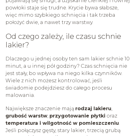
pojawiają się smugi, a uzyskanie cienkiej i równej
powłoki staje się trudne. Krycie bywa słabsze,
więc mimo szybkiego schnięcia i tak trzeba
położyć dwie, a nawet trzy warstwy.
Od czego zależy, ile czasu schnie
lakier?
Dlaczego u jednej osoby ten sam lakier schnie 10
minut, a u innej pół godziny? Czas schnięcia nie
jest stały, bo wpływa na niego kilka czynników.
Wiele z nich możesz kontrolować, jeśli
świadomie podejdziesz do całego procesu
malowania.
Największe znaczenie mają
rodzaj lakieru
,
grubość warstw
,
przygotowanie płytki
oraz
temperatura i wilgotność w pomieszczeniu
.
Jeśli połączysz gęsty, stary lakier, trzecią grubą