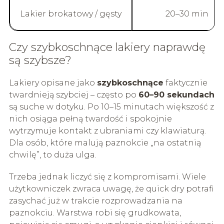
Lakier brokatowy / gęsty
20–30 min
Czy szybkoschnące lakiery naprawdę
są szybsze?
Lakiery opisane jako
szybkoschnące
faktycznie
twardnieją szybciej – często po
60–90 sekundach
są suche w dotyku. Po 10–15 minutach większość z
nich osiąga pełną twardość i spokojnie
wytrzymuje kontakt z ubraniami czy klawiaturą.
Dla osób, które malują paznokcie „na ostatnią
chwilę”, to duża ulga.
Trzeba jednak liczyć się z kompromisami. Wiele
użytkowniczek zwraca uwagę, że quick dry potrafi
zasychać już w trakcie rozprowadzania na
paznokciu. Warstwa robi się grudkowata,