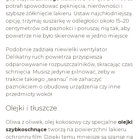
potrafi spowodować pęknięcia, nierówności i
szybsze żółknięcie lakieru. Ustaw najchłodniejszą
opcję, trzymaj suszarkę w odległości około 15–20
centymetrów od paznokci i poruszaj nią tak, aby
powietrze nie było skierowane w jedno miejsce.
Podobnie zadziała niewielki wentylator.
Delikatny ruch powietrza przyspiesza
odparowywanie rozpuszczalników, skracając czas
schnięcia. Musisz jedynie pilnować, żeby w
trakcie takiego „seansu” nie zahaczyć
paznokciem o obudowę urządzenia czy inne
przedmioty wokół.
Olejki i tłuszcze
Oliwa z oliwek, olej kokosowy czy specjalne
olejki
szybkoschnące
tworzą na powierzchni lakieru
ochronny film. Dzięki temu mniejsze są szanse na