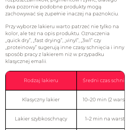
dwa pozornie podobne produkty mogą
zachowywać się zupełnie inaczej na paznokciu.
Przy wyborze lakieru warto patrzeć nie tylko na
kolor, ale też na opis produktu. Oznaczenia
„quick dry”, „fast drying”, „vinyl”, „3w1” czy
„proteinowy” sugerują inne czasy schnięcia i inny
sposób pracy z lakierem niż w przypadku
klasycznej emalii.
Rodzaj lakieru
Średni czas schnięc
Klasyczny lakier
10–20 min (2 warstw
Lakier szybkoschnący
1–2 min na warstw