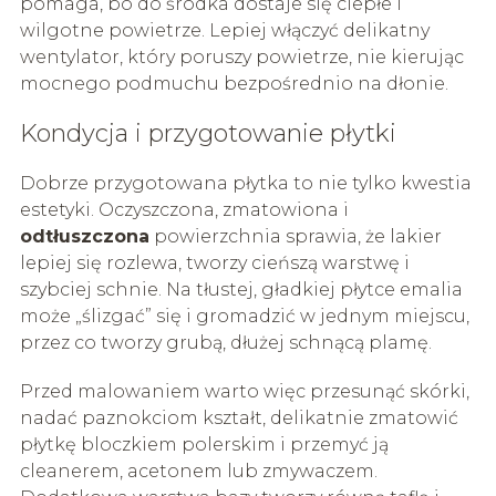
pomaga, bo do środka dostaje się ciepłe i
wilgotne powietrze. Lepiej włączyć delikatny
wentylator, który poruszy powietrze, nie kierując
mocnego podmuchu bezpośrednio na dłonie.
Kondycja i przygotowanie płytki
Dobrze przygotowana płytka to nie tylko kwestia
estetyki. Oczyszczona, zmatowiona i
odtłuszczona
powierzchnia sprawia, że lakier
lepiej się rozlewa, tworzy cieńszą warstwę i
szybciej schnie. Na tłustej, gładkiej płytce emalia
może „ślizgać” się i gromadzić w jednym miejscu,
przez co tworzy grubą, dłużej schnącą plamę.
Przed malowaniem warto więc przesunąć skórki,
nadać paznokciom kształt, delikatnie zmatowić
płytkę bloczkiem polerskim i przemyć ją
cleanerem, acetonem lub zmywaczem.