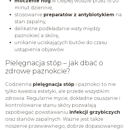
moczenie nóg
w ciepłej wodzie przez 15-20
minut dziennie,
stosowanie
preparatów z antybiotykiem
na
stan zapalny,
delikatne podkładanie waty między
paznokieć a skórę,
unikanie uciskających butów do czasu
ustąpienia objawów.
Pielęgnacja stóp – jak dbać o
zdrowe paznokcie?
Codzienna
pielęgnacja stóp
i paznokci to nie
tylko kwestia estetyki, ale przede wszystkim
zdrowia. Regularne mycie, dokładne osuszanie i
kontrolowanie stanu skóry pozwalają
zapobiegać powstawaniu
infekcji grzybiczych
oraz stanów zapalnych. Ważne jest także
noszenie przewiewnego, dobrze dopasowanego