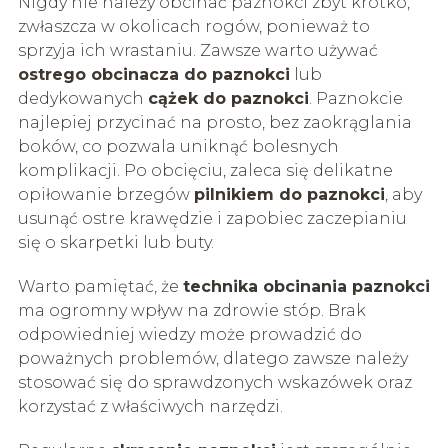
Nigdy nie należy obcinać paznokci zbyt krótko,
zwłaszcza w okolicach rogów, ponieważ to
sprzyja ich wrastaniu. Zawsze warto używać
ostrego obcinacza do paznokci
lub
dedykowanych
cążek do paznokci
. Paznokcie
najlepiej przycinać na prosto, bez zaokrąglania
boków, co pozwala uniknąć bolesnych
komplikacji. Po obcięciu, zaleca się delikatne
opiłowanie brzegów
pilnikiem do paznokci
, aby
usunąć ostre krawędzie i zapobiec zaczepianiu
się o skarpetki lub buty.
Warto pamiętać, że
technika obcinania paznokci
ma ogromny wpływ na zdrowie stóp. Brak
odpowiedniej wiedzy może prowadzić do
poważnych problemów, dlatego zawsze należy
stosować się do sprawdzonych wskazówek oraz
korzystać z właściwych narzędzi.