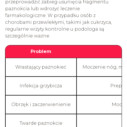
przeprowadzić zabieg usunięcia fragmentu
paznokcia lub wdrożyć leczenie
farmakologiczne. W przypadku osób z
chorobami przewlekłymi, takimi jak cukrzyca,
regularne wizyty kontrolne u podologa są
szczególnie ważne.
Problem
Wrastający paznokieć
Moczenie nóg, maś
Infekcja grzybicza
Prepar
Obrzęk i zaczerwienienie
Moczen
Twarde paznokcie