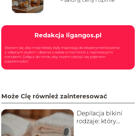
– salony, ceny i opinie
Redakcja ligangos.pl
Staram się, aby moje teksty były inspiracją do eksperymentowania
z własnym stylem i dbania o siebie w harmonii z najnowszymi
trendami. Dołącz do mnie, aby razem cieszyć się pięknem
codzienności!
Może Cię również zainteresować
Depilacja bikini
rodzaje: który
wybrać?