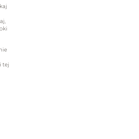
kaj
aj,
oki
nie
 tej