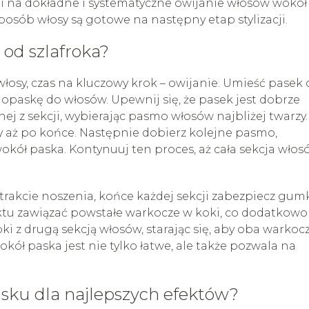
woli na dokładne i systematyczne owijanie włosów wokół
osób włosy są gotowe na następny etap stylizacji.
 od szlafroka?
łosy, czas na kluczowy krok – owijanie. Umieść pasek 
ł opaskę do włosów. Upewnij się, że pasek jest dobrze
ej z sekcji, wybierając pasmo włosów najbliżej twarzy.
y aż po końce. Następnie dobierz kolejne pasmo,
wokół paska. Kontynuuj ten proces, aż cała sekcja wło
w trakcie noszenia, końce każdej sekcji zabezpiecz gum
ktu zawiązać powstałe warkocze w koki, co dodatkowo
i z drugą sekcją włosów, starając się, aby oba warkoc
kół paska jest nie tylko łatwe, ale także pozwala na
sku dla najlepszych efektów?