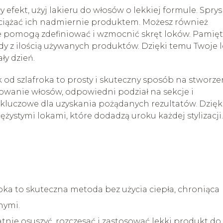
 efekt, użyj lakieru do włosów o lekkiej formule. Sprys
obciążać ich nadmiernie produktem. Możesz również
óre pomogą zdefiniować i wzmocnić skręt loków. Pamięt
ady z ilością używanych produktów. Dzięki temu Twoje l
ły dzień.
d szlafroka to prosty i skuteczny sposób na stworze
towanie włosów, odpowiedni podział na sekcje i
 kluczowe dla uzyskania pożądanych rezultatów. Dzięki
żystymi lokami, które dodadzą uroku każdej stylizacji.
oka to skuteczna metoda bez użycia ciepła, chroniąca
nymi.
nie osuszyć, rozczesać i zastosować lekki produkt do