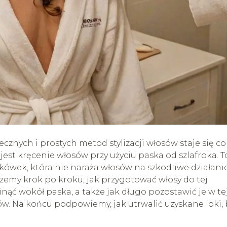
cznych i prostych metod stylizacji włosów staje się co
jest kręcenie włosów przy użyciu paska od szlafroka. T
kówek, która nie naraża włosów na szkodliwe działani
zemy krok po kroku, jak przygotować włosy do tej
nąć wokół paska, a także jak długo pozostawić je w te
ów. Na końcu podpowiemy, jak utrwalić uzyskane loki, 