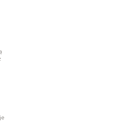
ą
ż
je