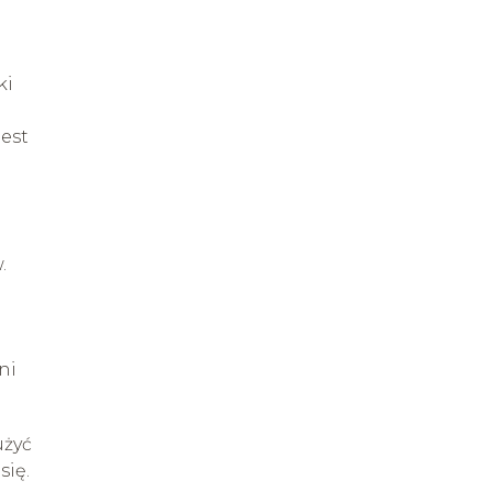
ki
jest
.
e
ni
użyć
się.