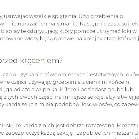
y, usuwając wszelkie splątania. Użyj grzebienia o
w i nie narażać ich na łamanie. Następnie zastosuj lek
lub spray teksturyzujący, który pomoże utrzymać loki w
ygotowane włosy będą gotowe na kolejny etap, którym 
 przed kręceniem?
lucz do uzyskania równomiernych i estetycznych loków
wne części, używając grzebienia z cienkim końcem.
 sięga od czoła aż po kark. Jeżeli posiadasz grube lub
 z tych dwóch części na mniejsze sekcje, aby łatwiej j
aby każda sekcja miała podobną ilość włosów, co zapew
ij się, że każda z nich jest dobrze rozczesana. Możesz 
 zabezpieczyć każdą sekcję i zapobiec ich mieszaniu 