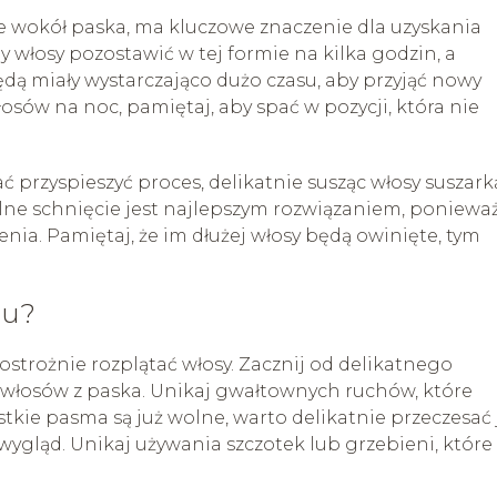
te wokół paska, ma kluczowe znaczenie dla uzyskania
by włosy pozostawić w tej formie na kilka godzin, a
ędą miały wystarczająco dużo czasu, aby przyjąć nowy
włosów na noc, pamiętaj, aby spać w pozycji, która nie
ć przyspieszyć proces, delikatnie susząc włosy suszark
alne schnięcie jest najlepszym rozwiązaniem, poniewa
ia. Pamiętaj, że im dłużej włosy będą owinięte, tym
iu?
trożnie rozplątać włosy. Zacznij od delikatnego
włosów z paska. Unikaj gwałtownych ruchów, które
stkie pasma są już wolne, warto delikatnie przeczesać 
wygląd. Unikaj używania szczotek lub grzebieni, które