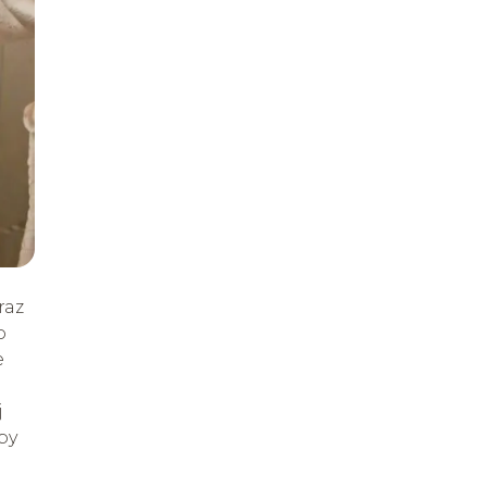
raz
o
e
j
by