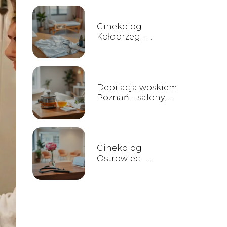
Ginekolog
Kołobrzeg –
lekarze, gabinety,
opinie
Depilacja woskiem
Poznań – salony,
ceny, opinie
Ginekolog
Ostrowiec –
prywatne
gabinety, opinie i
kontakt