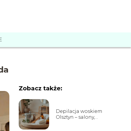
E
da
Zobacz także:
Depilacja woskiem
Olsztyn – salony,
ceny i opinie