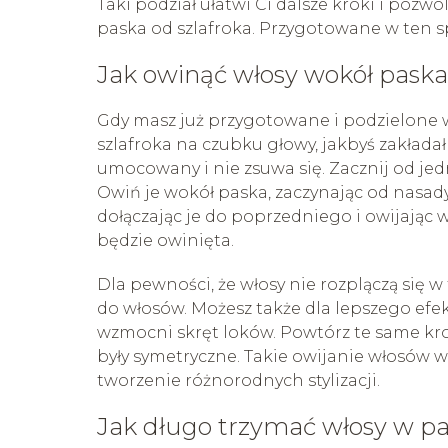
Taki podział ułatwi Ci dalsze kroki i poz
paska od szlafroka. Przygotowane w ten sp
Jak owinąć włosy wokół paska
Gdy masz już przygotowane i podzielone w
szlafroka na czubku głowy, jakbyś zakłada
umocowany i nie zsuwa się. Zacznij od jedn
Owiń je wokół paska, zaczynając od nasad
dołączając je do poprzedniego i owijając 
będzie owinięta.
Dla pewności, że włosy nie rozplączą się 
do włosów. Możesz także dla lepszego efe
wzmocni skręt loków. Powtórz te same krok
były symetryczne. Takie owijanie włosów wo
tworzenie różnorodnych stylizacji.
Jak długo trzymać włosy w pa