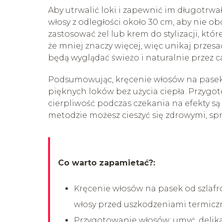
Aby utrwalić loki i zapewnić im długotrwały
włosy z odległości około 30 cm, aby nie 
zastosować żel lub krem do stylizacji, kt
że mniej znaczy więcej, więc unikaj przes
będą wyglądać świeżo i naturalnie przez ca
Podsumowując, kręcenie włosów na pasek o
pięknych loków bez użycia ciepła. Przygo
cierpliwość podczas czekania na efekty są
metodzie możesz cieszyć się zdrowymi, sprę
Co warto zapamietać?:
Kręcenie włosów na pasek od szlafr
włosy przed uszkodzeniami termicz
Przygotowanie włosów: umyć, delikat