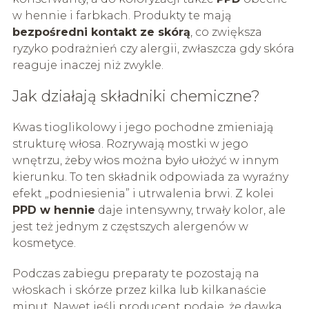
w hennie i farbkach. Produkty te mają
bezpośredni kontakt ze skórą
, co zwiększa
ryzyko podrażnień czy alergii, zwłaszcza gdy skóra
reaguje inaczej niż zwykle.
Jak działają składniki chemiczne?
Kwas tioglikolowy i jego pochodne zmieniają
strukturę włosa. Rozrywają mostki w jego
wnętrzu, żeby włos można było ułożyć w innym
kierunku. To ten składnik odpowiada za wyraźny
efekt „podniesienia” i utrwalenia brwi. Z kolei
PPD w hennie
daje intensywny, trwały kolor, ale
jest też jednym z częstszych alergenów w
kosmetyce.
Podczas zabiegu preparaty te pozostają na
włoskach i skórze przez kilka lub kilkanaście
minut. Nawet jeśli producent podaje, że dawka