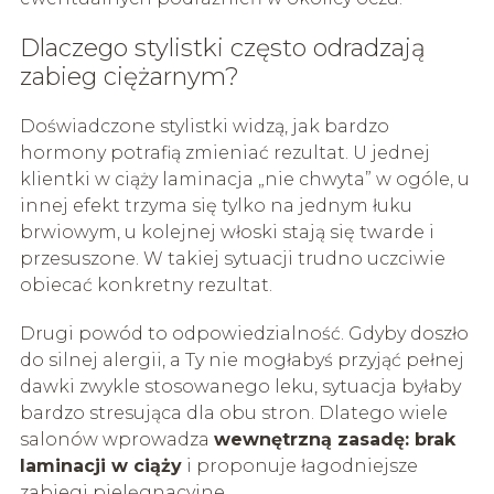
Dlaczego stylistki często odradzają
zabieg ciężarnym?
Doświadczone stylistki widzą, jak bardzo
hormony potrafią zmieniać rezultat. U jednej
klientki w ciąży laminacja „nie chwyta” w ogóle, u
innej efekt trzyma się tylko na jednym łuku
brwiowym, u kolejnej włoski stają się twarde i
przesuszone. W takiej sytuacji trudno uczciwie
obiecać konkretny rezultat.
Drugi powód to odpowiedzialność. Gdyby doszło
do silnej alergii, a Ty nie mogłabyś przyjąć pełnej
dawki zwykle stosowanego leku, sytuacja byłaby
bardzo stresująca dla obu stron. Dlatego wiele
salonów wprowadza
wewnętrzną zasadę: brak
laminacji w ciąży
i proponuje łagodniejsze
zabiegi pielęgnacyjne.