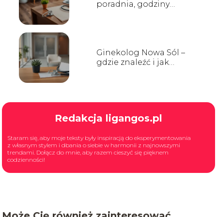
poradnia, godziny
przyjęć, kontakt
Ginekolog Nowa Sól –
gdzie znaleźć i jak
wybrać?
Redakcja ligangos.pl
Staram się, aby moje teksty były inspiracją do eksperymentowania
z własnym stylem i dbania o siebie w harmonii z najnowszymi
trendami. Dołącz do mnie, aby razem cieszyć się pięknem
codzienności!
Może Cię również zainteresować