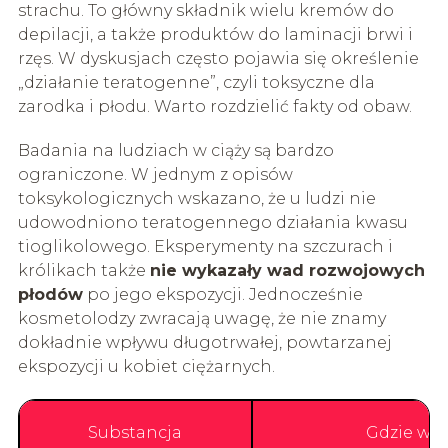
strachu. To główny składnik wielu kremów do
depilacji, a także produktów do laminacji brwi i
rzęs. W dyskusjach często pojawia się określenie
„działanie teratogenne”, czyli toksyczne dla
zarodka i płodu. Warto rozdzielić fakty od obaw.
Badania na ludziach w ciąży są bardzo
ograniczone. W jednym z opisów
toksykologicznych wskazano, że u ludzi nie
udowodniono teratogennego działania kwasu
tioglikolowego. Eksperymenty na szczurach i
królikach także
nie wykazały wad rozwojowych
płodów
po jego ekspozycji. Jednocześnie
kosmetolodzy zwracają uwagę, że nie znamy
dokładnie wpływu długotrwałej, powtarzanej
ekspozycji u kobiet ciężarnych.
Substancja
Gdzie wys