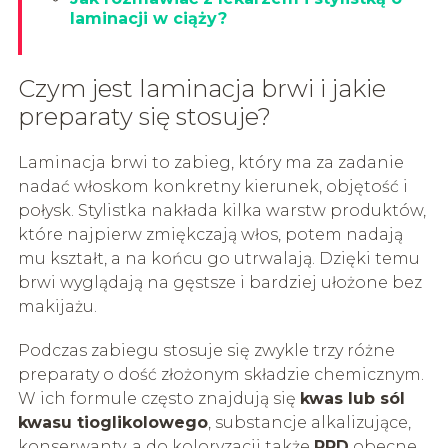
laminacji w ciąży?
Czym jest laminacja brwi i jakie
preparaty się stosuje?
Laminacja brwi to zabieg, który ma za zadanie
nadać włoskom konkretny kierunek, objętość i
połysk. Stylistka nakłada kilka warstw produktów,
które najpierw zmiękczają włos, potem nadają
mu kształt, a na końcu go utrwalają. Dzięki temu
brwi wyglądają na gęstsze i bardziej ułożone bez
makijażu.
Podczas zabiegu stosuje się zwykle trzy różne
preparaty o dość złożonym składzie chemicznym.
W ich formule często znajdują się
kwas lub sól
kwasu tioglikolowego
, substancje alkalizujące,
konserwanty, a do koloryzacji także
PPD
obecne