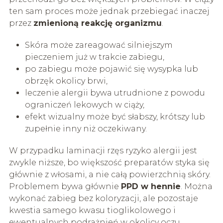
ten sam proces może jednak przebiegać inaczej
przez
zmienioną reakcję organizmu
.
Skóra może zareagować silniejszym
pieczeniem już w trakcie zabiegu,
po zabiegu może pojawić się wysypka lub
obrzęk okolicy brwi,
leczenie alergii bywa utrudnione z powodu
ograniczeń lekowych w ciąży,
efekt wizualny może być słabszy, krótszy lub
zupełnie inny niż oczekiwany.
W przypadku laminacji rzęs ryzyko alergii jest
zwykle niższe, bo większość preparatów styka się
głównie z włosami, a nie całą powierzchnią skóry.
Problemem bywa głównie
PPD w hennie
. Można
wykonać zabieg bez koloryzacji, ale pozostaje
kwestia samego kwasu tioglikolowego i
ewentualnych podrażnień w okolicy oczu.