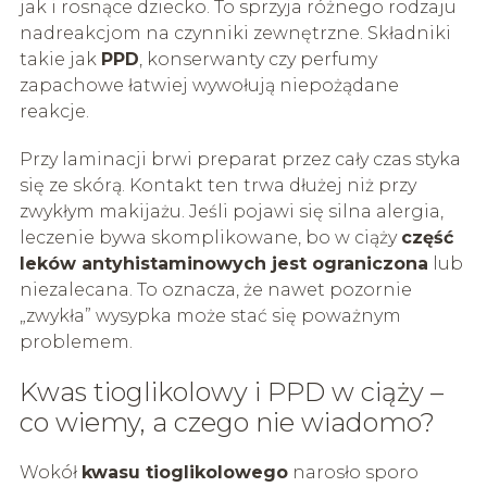
jak i rosnące dziecko. To sprzyja różnego rodzaju
nadreakcjom na czynniki zewnętrzne. Składniki
takie jak
PPD
, konserwanty czy perfumy
zapachowe łatwiej wywołują niepożądane
reakcje.
Przy laminacji brwi preparat przez cały czas styka
się ze skórą. Kontakt ten trwa dłużej niż przy
zwykłym makijażu. Jeśli pojawi się silna alergia,
leczenie bywa skomplikowane, bo w ciąży
część
leków antyhistaminowych jest ograniczona
lub
niezalecana. To oznacza, że nawet pozornie
„zwykła” wysypka może stać się poważnym
problemem.
Kwas tioglikolowy i PPD w ciąży –
co wiemy, a czego nie wiadomo?
Wokół
kwasu tioglikolowego
narosło sporo