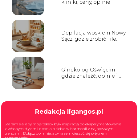
kliniki, ceny, opinie
Depilacja woskiem Nowy
Sącz: gdzie zrobić i ile
kosztuje?
Ginekolog Oświęcim –
gdzie znaleźć, opinie i
terminy wizyt
Redakcja ligangos.pl
Staram się, aby moje teksty były inspiracją do eksperymentowania
z własnym stylem i dbania o siebie w harmonii z najnowszymi
trendami. Dołącz do mnie, aby razem cieszyć się pięknem
codzienności!