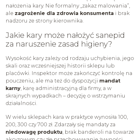
nałożenia kary. Nie formalny „zakaz malowania”,
ale
zagrożenie dla zdrowia konsumenta
i brak
nadzoru ze strony kierownika.
Jakie kary może nałożyć sanepid
za naruszenie zasad higieny?
Wysokość kary zależy od rodzaju uchybienia, jego
skali oraz wcześniejszej historii sklepu lub
placówki. Inspektor może zakończyć kontrolę na
pouczeniu, ale ma też do dyspozycji
mandat
karny
, karę administracyjną dla firmy, a w
skrajnych wypadkach – decyzję o wstrzymaniu
działalności.
W wielu sklepach kara w praktyce wynosiła 100,
200, 300 czy 700 zł. Zdarzały się mandaty za
niedowagę produktu
, brak banderoli na towarze
akcyzowym czy złe przechowywanie żywności.