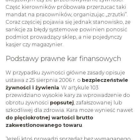
Część kierowników próbowała przerzucać taki
mandat na pracowników, organizując „zrzutki”.
Coraz częściej pojawia się jednak stanowisko, że
sankcje za błędy systemowe powinien ponosić
podmiot prowadzący sklep, a nie pojedynczy
kasjer czy magazynier.
Podstawy prawne kar finansowych
W przypadku żywności główne zasady opisuje
ustawa z 25 sierpnia 2006 r. o
bezpieczeństwie
żywności i żywienia
. W artykule 103
przewidziano wysokie kary za wprowadzenie do
obrotu żywności
popsutej
, zafałszowanej lub
szkodliwej dla zdrowia. Kara może wynieść nawet
do pięciokrotnej wartości brutto
zakwestionowanego towaru
.
Jeżeli ktoś prowadzi sprzedaż bez wymaganego