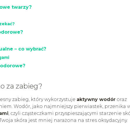
rowe twarzy?
czekać?
wodorowe?
alne – co wybrać?
gami
wodorowe?
o za zabieg?
sny zabieg, który wykorzystuje
aktywny wodór
oraz
em. Wodór, jako najmniejszy pierwiastek, przenika 
ami
, czyli cząsteczkami przyspieszającymi starzenie skó
 Twoja skóra jest mniej narażona na stres oksydacyjny.