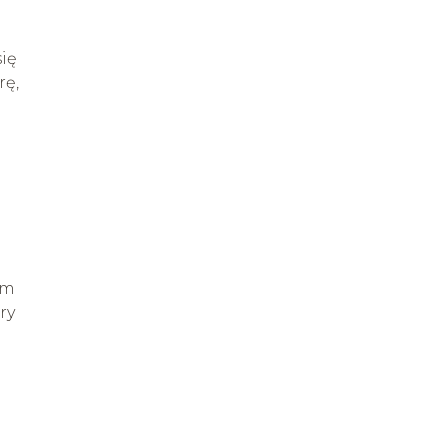
ię
rę,
im
ry