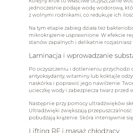
Kolejny krok to właściwe oczyszczanie wo
jednocześnie podaje wodę wodorową, któr
z wolnymi rodnikami, co redukuje ich ilo
Na tym etapie zabieg działa też bakteriobó
mikrokrążenie usprawnione. W efekcie re
stanów zapalnych i delikatnie rozjaśniasz 
Laminacja i wprowadzanie subst
Po oczyszczeniu i dotlenieniu przychodzi c
antyoksydanty, witaminy lub koktajle odż
naskórka i poprawić jego nawilżenie. Twor
ucieczkę wody i zabezpiecza twarz przed
Następnie przy pomocy ultradźwięków skł
Ultradźwięki zwiększają przepuszczalność
pobudzają krążenie. Skóra intensywnie się
Lifting RF i masaż chłodzący