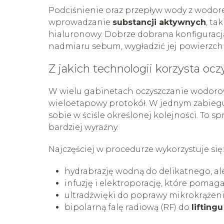
Podciśnienie oraz przepływ wody z wodorem
wprowadzanie
substancji aktywnych
, ta
hialuronowy. Dobrze dobrana konfiguracja
nadmiaru sebum, wygładzić jej powierzchn
Z jakich technologii korzysta o
W wielu gabinetach oczyszczanie wodorow
wieloetapowy protokół. W jednym zabiegu
sobie w ściśle określonej kolejności. To sp
bardziej wyraźny.
Najczęściej w procedurze wykorzystuje się:
hydrabrazję wodną do delikatnego, al
infuzję i elektroporację, które poma
ultradźwięki do poprawy mikrokrąże
bipolarną falę radiową (RF) do
lifting