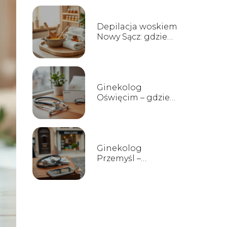
Depilacja woskiem
Nowy Sącz: gdzie
zrobić i ile
kosztuje?
Ginekolog
Oświęcim – gdzie
znaleźć, opinie i
terminy wizyt
Ginekolog
Przemyśl –
lokalizacje, opinie,
rejestracja