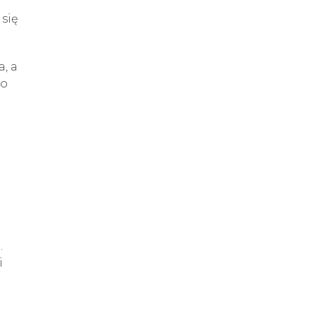
się
a, a
do
.
i