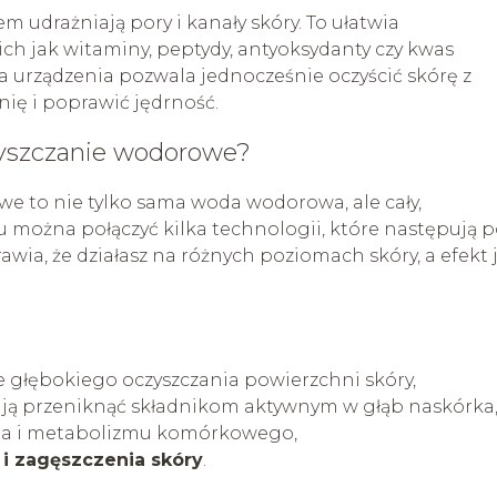
 udrażniają pory i kanały skóry. To ułatwia
kich jak witaminy, peptydy, antyoksydanty czy kwas
 urządzenia pozwala jednocześnie oczyścić skórę z
ię i poprawić jędrność.
czyszczanie wodorowe?
e to nie tylko sama woda wodorowa, ale cały,
 można połączyć kilka technologii, które następują 
rawia, że działasz na różnych poziomach skóry, a efekt 
e głębokiego oczyszczania powierzchni skóry,
gają przeniknąć składnikom aktywnym w głąb naskórka
nia i metabolizmu komórkowego,
u i zagęszczenia skóry
.