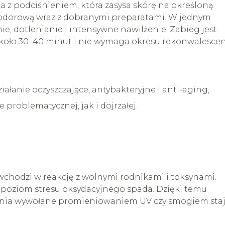
a z podciśnieniem, która zasysa skórę na określoną
wodorową wraz z dobranymi preparatami. W jednym
ie, dotlenianie i intensywne nawilżenie. Zabieg jest
około 30–40 minut i nie wymaga okresu rekonwalescenc
ałanie oczyszczające, antybakteryjne i anti-aging,
 problematycznej, jak i dojrzałej.
wchodzi w reakcję z wolnymi rodnikami i toksynami.
 a poziom stresu oksydacyjnego spada. Dzięki temu
zenia wywołane promieniowaniem UV czy smogiem sta