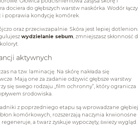
dorowe. Głowica podciśnieniowa zasysa skórę i
a dociera do głębszych warstw naskórka. Wodór łączy 
ść i poprawia kondycję komórek.
jczo oraz przeciwzapalnie. Skóra jest lepiej dotlenion
gulujesz
wydzielanie sebum
, zmniejszasz skłonność 
koloryt.
ancji aktywnych
zas na tzw. laminację. Na skórę nakłada się
ywcze. Mają one za zadanie odżywić głębsze warstwy
zy się swego rodzaju „film ochronny”, który ogranicza
 wpływem środowiska.
adniki z poprzedniego etapu są wprowadzane głębiej
 błon komórkowych, rozszerzają naczynia krwionośne 
 regeneruje, a twarz zyskuje wypoczęty, świeży wygląd.