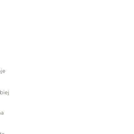
aje
biej
na