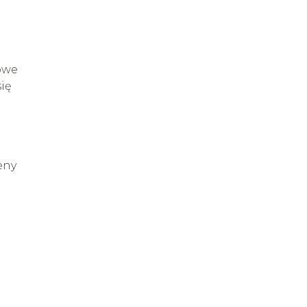
rowe
ię
eny