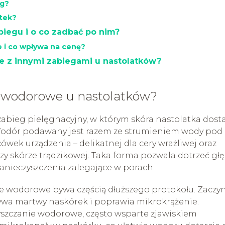
eg?
atek?
biegu i o co zadbać po nim?
 i co wpływa na cenę?
e z innymi zabiegami u nastolatków?
e wodorowe u nastolatków?
abieg pielęgnacyjny, w którym skóra nastolatka dost
Wodór podawany jest razem ze strumieniem wody pod
ówek urządzenia – delikatnej dla cery wrażliwej oraz
y skórze trądzikowej. Taka forma pozwala dotrzeć głę
 zanieczyszczenia zalegające w porach.
 wodorowe bywa częścią dłuższego protokołu. Zaczy
rywa martwy naskórek i poprawia mikrokrążenie.
szczanie wodorowe, często wsparte zjawiskiem