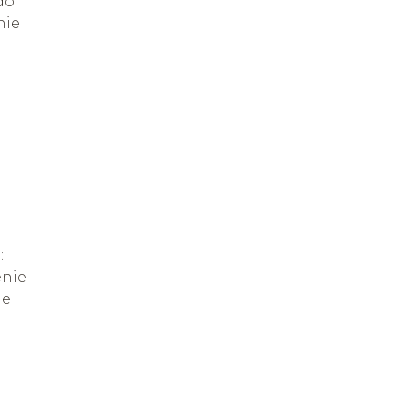
do
nie
:
enie
ie