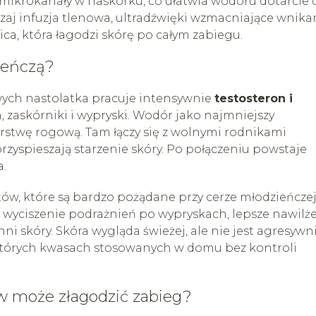
ą mikrokanały w naskórku, co ułatwia wodoru dotarcie 
zaj infuzja tlenowa, ultradźwięki wzmacniające wnika
ca, która łagodzi skórę po całym zabiegu.
ieńczą?
wych nastolatka pracuje intensywnie
testosteron i
 zaskórniki i wypryski. Wodór jako najmniejszy
rstwę rogową. Tam łączy się z wolnymi rodnikami
przyspieszają starzenie skóry. Po połączeniu powstaje
a.
któw, które są bardzo pożądane przy cerze młodzieńczej
 wyciszenie podrażnień po wypryskach, lepsze nawilż
i skóry. Skóra wygląda świeżej, ale nie jest agresywn
których kwasach stosowanych w domu bez kontroli
ów może złagodzić zabieg?