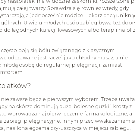
y nastolatek: ma widoczne zaskórniki, rozszerzone p
zajmują całej twarzy. Sprawdza się również wtedy, gdy
tarczają, a jednocześnie rodzice i lekarz chcą unikną
 ogólnych. U wielu młodych osób zabieg bywa też dob
 do łagodnych kuracji kwasowych albo terapii na bli
 często boją się bólu związanego z klasycznym
e odczuwane jest raczej jako chłodny masaż, a nie
młodą osobę do regularnej pielęgnacji, zamiast
omfortem.
stolatków?
, nie zawsze będzie pierwszym wyborem. Trzeba uważ
 gdy na skórze dominują duże, bolesne guzki i krosty z
ęsto wprowadza najpierw leczenie farmakologiczne, a
za zabiegi pielęgnacyjne. Innym przeciwwskazaniem s
ka, nasilona egzema czy łuszczyca w miejscu zabiegu.