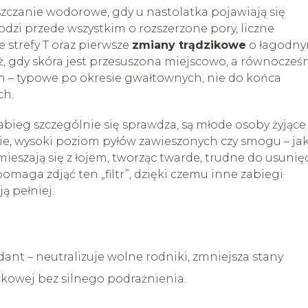
zczanie wodorowe, gdy u nastolatka pojawiają się
odzi przede wszystkim o rozszerzone pory, liczne
e strefy T oraz pierwsze
zmiany trądzikowe
o łagodn
, gdy skóra jest przesuszona miejscowo, a równocześ
h – typowe po okresie gwałtownych, nie do końca
ch.
abieg szczególnie się sprawdza, są młode osoby żyjące
ie, wysoki poziom pyłów zawieszonych czy smogu – ja
 mieszają się z łojem, tworząc twarde, trudne do usunię
maga zdjąć ten „filtr”, dzięki czemu inne zabiegi
ą pełniej.
dant – neutralizuje wolne rodniki, zmniejsza stany
ikowej bez silnego podrażnienia.