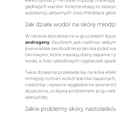
elektroporacji – krótkie impulsy otwieraj
głębszych warstw. Kolejne etapy to zazwyc
substancji aktywnych oraz chłodząca głowi
Jak działa wodór na skórę młodz
W okresie dojrzewania w gruczołach łojo
androgeny
. Skutkiem jest nadmiar sebum,
pierwiastek swobodnie przenika przez wa
tlenowymi, które nasilają stany zapalne i 
woda, a ilość szkodliwych cząsteczek spad
Takie działanie przekłada się na kilka efe
mniejszy rumień wokół stanów zapalnych,
naskórka i wyraźne wygładzenie powierzchn
złuszczona, co bywa problemem przy nie
specjalisty.
Jakie problemy skóry nastolatk