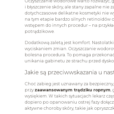
Oczyszczanie wodorowe warto rozważyć, gd
i błyszczenie skóry, ale stany zapalne nie 
dotychczasowe delikatne kosmetyki nie wys
na tym etapie bardzo silnych retinoidów
wstępem do innych procedur – na przykład
potrądzikowe.
Dodatkową zaletą jest komfort. Nastolatki
wyciskaniem zmian. Oczyszczanie wodorow
bolesna procedura. To pomaga przekonać 
unikania gabinetu ze strachu przed dysk
Jakie są przeciwwskazania u na
Choć zabieg jest uznawany za bezpieczny
przy
zaawansowanym trądziku ropnym
,
wysiękiem. W takich sytuacjach lekarz cz
dopiero po opanowaniu ostrej fazy dołąc
aktywne choroby skóry, takie jak opryszcz