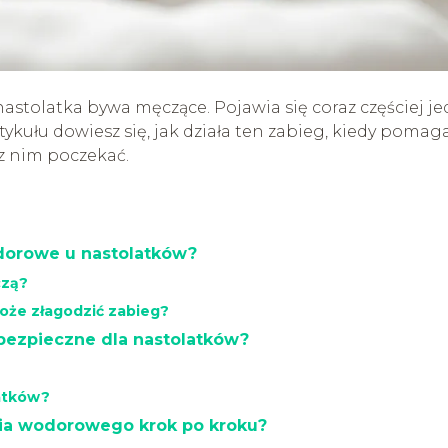
astolatka bywa męczące. Pojawia się coraz częściej j
rtykułu dowiesz się, jak działa ten zabieg, kiedy pomag
 z nim poczekać.
dorowe u nastolatków?
czą?
oże złagodzić zabieg?
bezpieczne dla nastolatków?
latków?
ia wodorowego krok po kroku?