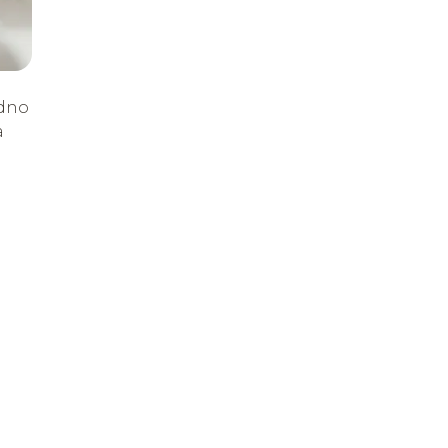
edno
a