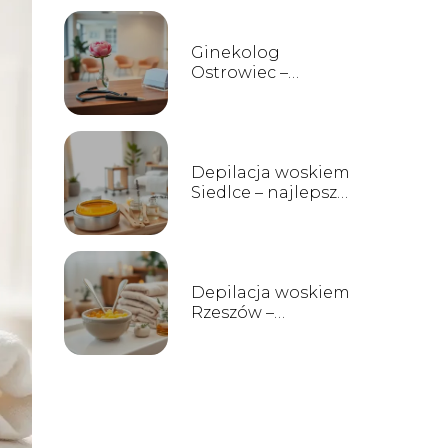
Ginekolog
Ostrowiec –
prywatne
gabinety, opinie i
kontakt
Depilacja woskiem
Siedlce – najlepsze
salony i ceny
Depilacja woskiem
Rzeszów –
najlepsze salony i
ceny