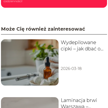
codzienności!
Może Cię również zainteresować
Wydepilowane
cipki – jak dbać o
higienę i
zapobiegać
podrażnieniom?
2026-03-18
Laminacja brwi
Warszawa –