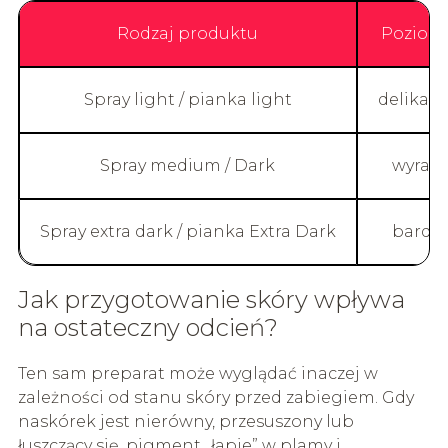
Rodzaj produktu
Poziom 
Spray light / pianka light
delikatn
Spray medium / Dark
wyraź
Spray extra dark / pianka Extra Dark
bardz
Jak przygotowanie skóry wpływa
na ostateczny odcień?
Ten sam preparat może wyglądać inaczej w
zależności od stanu skóry przed zabiegiem. Gdy
naskórek jest nierówny, przesuszony lub
łuszczący się, pigment „łapie” w plamy i