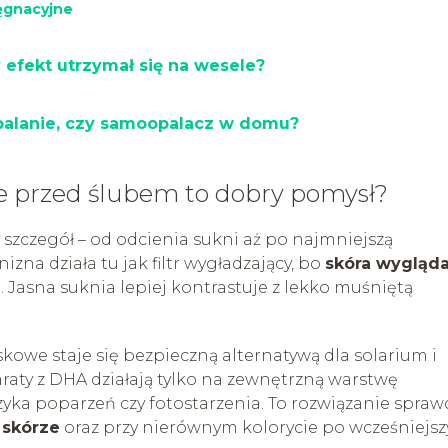
lęgnacyjne
y efekt utrzymał się na wesele?
opalanie, czy samoopalacz w domu?
e przed ślubem to dobry pomysł?
 szczegół – od odcienia sukni aż po najmniejszą
zna działa tu jak filtr wygładzający, bo
skóra wygląd
e
. Jasna suknia lepiej kontrastuje z lekko muśniętą
kowe staje się bezpieczną alternatywą dla solarium i
raty z DHA działają tylko na zewnętrzną warstwę
yka poparzeń czy fotostarzenia. To rozwiązanie spraw
 skórze
oraz przy nierównym kolorycie po wcześniejs