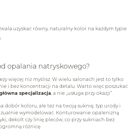
wala uzyskać równy, naturalny kolor na każdym typie
.
 od opalania natryskowego?
ży więcej niż myślisz. W wielu salonach jest to tylko
ie i bez koncentracji na detalu. Warto więc poszukać
główna specjalizacja
, a nie „usługa przy okazji”.
 dobór koloru, ale też na twoją suknię, typ urody i
zualnie wymodelować. Konturowanie opalenizną
i, dekolt czy linię pleców, co przy sukniach bez
 ogromną różnicę.