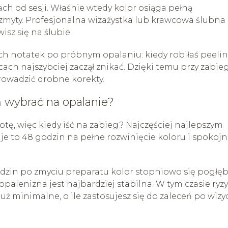
ch od sesji. Właśnie wtedy kolor osiąga pełną
 zmyty. Profesjonalna wizażystka lub krawcowa ślubna
isz się na ślubie.
 notatek po próbnym opalaniu: kiedy robiłaś peelin
cach najszybciej zaczął znikać. Dzięki temu przy zabie
owadzić drobne korekty.
 wybrać na opalanie?
otę, więc kiedy iść na zabieg? Najczęściej najlepszym
aje to 48 godzin na pełne rozwinięcie koloru i spokoj
odzin po zmyciu preparatu kolor stopniowo się pogłęb
opalenizna jest najbardziej stabilna. W tym czasie ryz
 minimalne, o ile zastosujesz się do zaleceń po wizyc