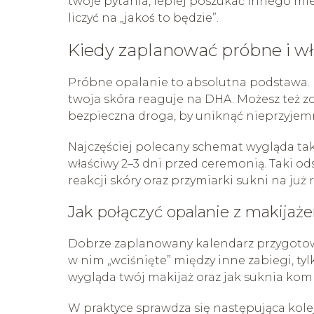
twoje pytania, lepiej poszukać innego miej
liczyć na „jakoś to będzie”.
Kiedy zaplanować próbne i wł
Próbne opalanie to absolutna podstawa. Dz
twoja skóra reaguje na DHA. Możesz też zo
bezpieczna droga, by uniknąć nieprzyjemn
Najczęściej polecany schemat wygląda ta
właściwy 2–3 dni przed ceremonią. Taki o
reakcji skóry oraz przymiarki sukni na już 
Jak połączyć opalanie z makijaż
Dobrze zaplanowany kalendarz przygotow
w nim „wciśnięte” między inne zabiegi, ty
wygląda twój makijaż oraz jak suknia komp
W praktyce sprawdza się następująca kol