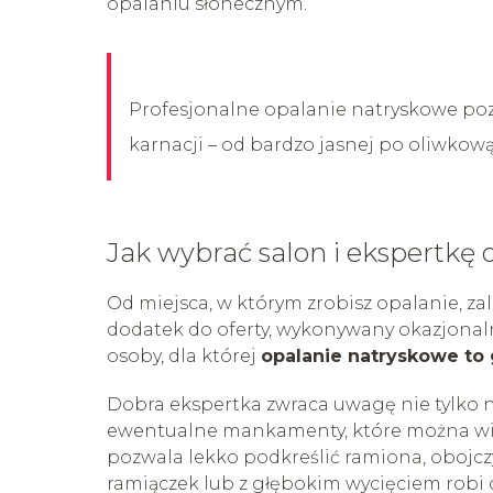
opalaniu słonecznym.
Profesjonalne opalanie natryskowe poz
karnacji – od bardzo jasnej po oliwkową
Jak wybrać salon i ekspertkę
Od miejsca, w którym zrobisz opalanie, zale
dodatek do oferty, wykonywany okazjonaln
osoby, dla której
opalanie natryskowe to 
Dobra ekspertka zwraca uwagę nie tylko na
ewentualne mankamenty, które można wi
pozwala lekko podkreślić ramiona, obojczyk
ramiączek lub z głębokim wycięciem robi