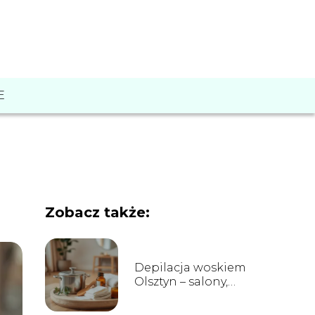
E
Zobacz także:
Depilacja woskiem
Olsztyn – salony,
ceny i opinie