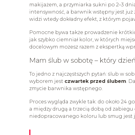
makijażem, a przymiarka sukni po 2–3 dnia
intensywność, a barwnik wstępny jest już
widzi wtedy dokładny efekt, z którym pojaw
Pomocne bywa także prowadzenie krótkich
jak szybko ciemniał kolor, w których miejs
docelowym możesz razem z ekspertką wpr
Mam ślub w sobotę – który dzień
To jedno z najczęstszych pytań: ślub w sob
wyborem jest
czwartek przed ślubem
. D
zmycie barwnika wstępnego.
Proces wygląda zwykle tak: do około 24 g
a między drugą a trzecią dobą od zabiegu 
niedopracowanego koloru lub smug jest już