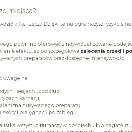
ze miejsca?
dzić kilka rzeczy. Dzięki temu ograniczysz ryzyko smu
owego powinno oferować zindywidualizowane podejśc
wianie efektu, aż po szczegółowe
zalecenia przed i p
 używanych preparatów oraz dostępne intensywności
ć uwagę na:
ych i sesjach „pod ślub”,
 typach karnacji,
opalenizna z używanego preparatu,
skóry i pielęgnacji po zabiegu.
alistka wszystko tłumaczy w pośpiechu lub bagatelizu