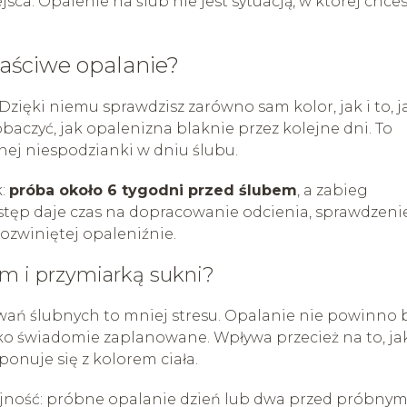
sca. Opalenie na ślub nie jest sytuacją, w której chce
aściwe opalanie?
ięki niemu sprawdzisz zarówno sam kolor, jak i to, j
baczyć, jak opalenizna blaknie przez kolejne dni. To
ej niespodzianki w dniu ślubu.
k:
próba około 6 tygodni przed ślubem
, a zabieg
dstęp daje czas na dopracowanie odcienia, sprawdzeni
rozwiniętej opaleniźnie.
em i przymiarką sukni?
ań ślubnych to mniej stresu. Opalanie nie powinno 
lko świadomie zaplanowane. Wpływa przecież na to, ja
onuje się z kolorem ciała.
ejność: próbne opalanie dzień lub dwa przed próbny