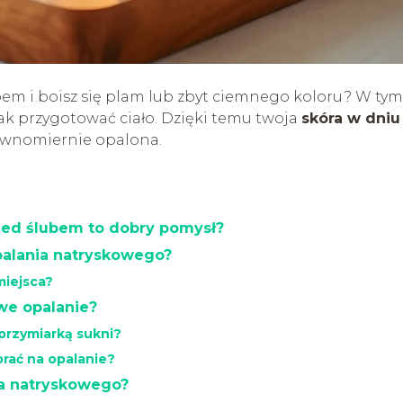
bem i boisz się plam lub zbyt ciemnego koloru? W tym
jak przygotować ciało. Dzięki temu twoja
skóra w dniu
równomiernie opalona.
zed ślubem to dobry pomysł?
opalania natryskowego?
miejsca?
we opalanie?
 przymiarką sukni?
brać na opalanie?
ia natryskowego?