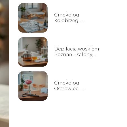
Ginekolog
Kołobrzeg –
lekarze, gabinety,
opinie
Depilacja woskiem
Poznań – salony,
ceny, opinie
Ginekolog
Ostrowiec –
prywatne
gabinety, opinie i
kontakt