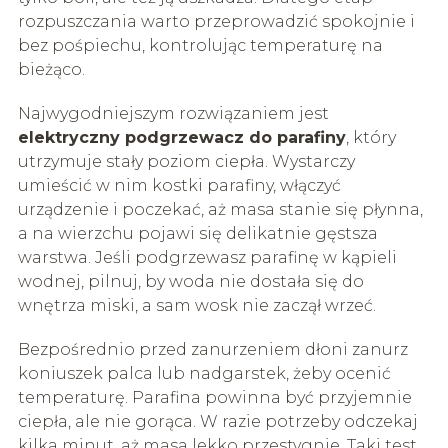
rozpuszczania warto przeprowadzić spokojnie i
bez pośpiechu, kontrolując temperaturę na
bieżąco.
Najwygodniejszym rozwiązaniem jest
elektryczny podgrzewacz do parafiny
, który
utrzymuje stały poziom ciepła. Wystarczy
umieścić w nim kostki parafiny, włączyć
urządzenie i poczekać, aż masa stanie się płynna,
a na wierzchu pojawi się delikatnie gęstsza
warstwa. Jeśli podgrzewasz parafinę w kąpieli
wodnej, pilnuj, by woda nie dostała się do
wnętrza miski, a sam wosk nie zaczął wrzeć.
Bezpośrednio przed zanurzeniem dłoni zanurz
koniuszek palca lub nadgarstek, żeby ocenić
temperaturę. Parafina powinna być przyjemnie
ciepła, ale nie gorąca. W razie potrzeby odczekaj
kilka minut, aż masa lekko przestygnie. Taki test