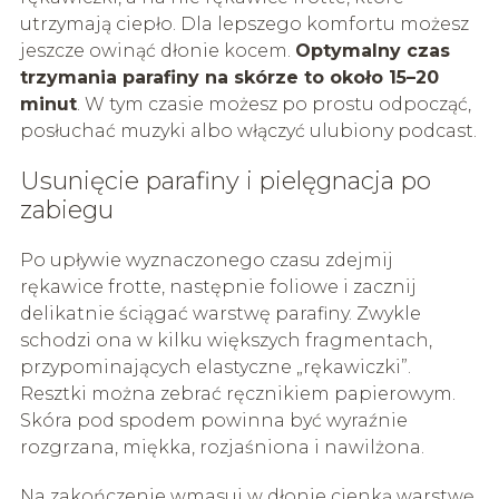
utrzymają ciepło. Dla lepszego komfortu możesz
jeszcze owinąć dłonie kocem.
Optymalny czas
trzymania parafiny na skórze to około 15–20
minut
. W tym czasie możesz po prostu odpocząć,
posłuchać muzyki albo włączyć ulubiony podcast.
Usunięcie parafiny i pielęgnacja po
zabiegu
Po upływie wyznaczonego czasu zdejmij
rękawice frotte, następnie foliowe i zacznij
delikatnie ściągać warstwę parafiny. Zwykle
schodzi ona w kilku większych fragmentach,
przypominających elastyczne „rękawiczki”.
Resztki można zebrać ręcznikiem papierowym.
Skóra pod spodem powinna być wyraźnie
rozgrzana, miękka, rozjaśniona i nawilżona.
Na zakończenie wmasuj w dłonie cienką warstwę