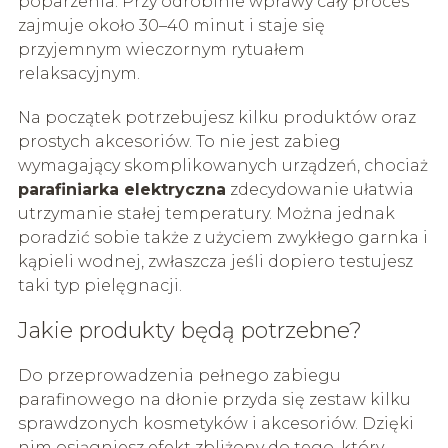
poparzenia. Przy odrobinie wprawy cały proces
zajmuje około 30–40 minut i staje się
przyjemnym wieczornym rytuałem
relaksacyjnym.
Na początek potrzebujesz kilku produktów oraz
prostych akcesoriów. To nie jest zabieg
wymagający skomplikowanych urządzeń, chociaż
parafiniarka elektryczna
zdecydowanie ułatwia
utrzymanie stałej temperatury. Można jednak
poradzić sobie także z użyciem zwykłego garnka i
kąpieli wodnej, zwłaszcza jeśli dopiero testujesz
taki typ pielęgnacji.
Jakie produkty będą potrzebne?
Do przeprowadzenia pełnego zabiegu
parafinowego na dłonie przyda się zestaw kilku
sprawdzonych kosmetyków i akcesoriów. Dzięki
nim osiągniesz efekt zbliżony do tego, który