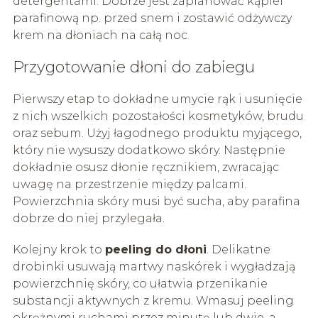
detergentami. Dobrze jest zaplanować kąpiel
parafinową np. przed snem i zostawić odżywczy
krem na dłoniach na całą noc.
Przygotowanie dłoni do zabiegu
Pierwszy etap to dokładne umycie rąk i usunięcie
z nich wszelkich pozostałości kosmetyków, brudu
oraz sebum. Użyj łagodnego produktu myjącego,
który nie wysuszy dodatkowo skóry. Następnie
dokładnie osusz dłonie ręcznikiem, zwracając
uwagę na przestrzenie między palcami.
Powierzchnia skóry musi być sucha, aby parafina
dobrze do niej przylegała.
Kolejny krok to
peeling do dłoni
. Delikatne
drobinki usuwają martwy naskórek i wygładzają
powierzchnię skóry, co ułatwia przenikanie
substancji aktywnych z kremu. Wmasuj peeling
okrężnymi ruchami przez minutę lub dwie, a