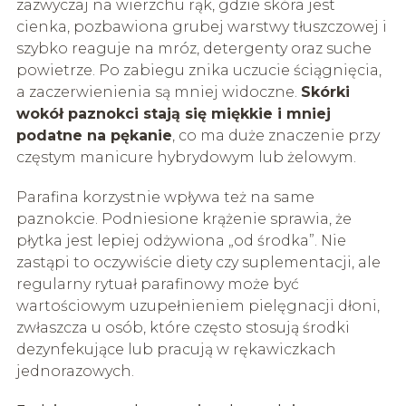
zazwyczaj na wierzchu rąk, gdzie skóra jest
cienka, pozbawiona grubej warstwy tłuszczowej i
szybko reaguje na mróz, detergenty oraz suche
powietrze. Po zabiegu znika uczucie ściągnięcia,
a zaczerwienienia są mniej widoczne.
Skórki
wokół paznokci stają się miękkie i mniej
podatne na pękanie
, co ma duże znaczenie przy
częstym manicure hybrydowym lub żelowym.
Parafina korzystnie wpływa też na same
paznokcie. Podniesione krążenie sprawia, że
płytka jest lepiej odżywiona „od środka”. Nie
zastąpi to oczywiście diety czy suplementacji, ale
regularny rytuał parafinowy może być
wartościowym uzupełnieniem pielęgnacji dłoni,
zwłaszcza u osób, które często stosują środki
dezynfekujące lub pracują w rękawiczkach
jednorazowych.