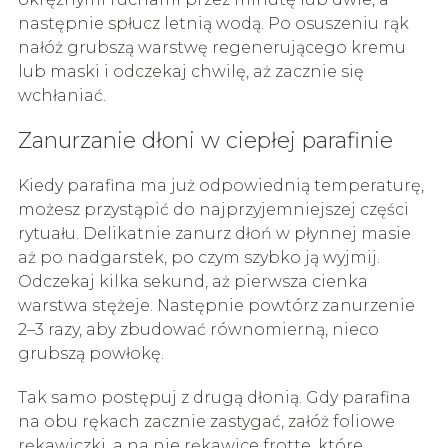
następnie spłucz letnią wodą. Po osuszeniu rąk
nałóż grubszą warstwę regenerującego kremu
lub maski i odczekaj chwilę, aż zacznie się
wchłaniać.
Zanurzanie dłoni w ciepłej parafinie
Kiedy parafina ma już odpowiednią temperaturę,
możesz przystąpić do najprzyjemniejszej części
rytuału. Delikatnie zanurz dłoń w płynnej masie
aż po nadgarstek, po czym szybko ją wyjmij.
Odczekaj kilka sekund, aż pierwsza cienka
warstwa stężeje. Następnie powtórz zanurzenie
2–3 razy, aby zbudować równomierną, nieco
grubszą powłokę.
Tak samo postępuj z drugą dłonią. Gdy parafina
na obu rękach zacznie zastygać, załóż foliowe
rękawiczki, a na nie rękawice frotte, które