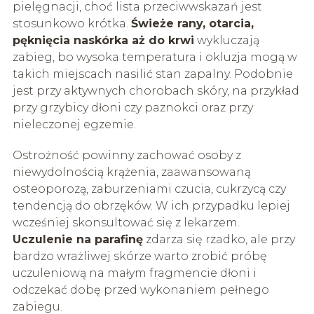
pielęgnacji, choć lista przeciwwskazań jest
stosunkowo krótka.
Świeże rany, otarcia,
pęknięcia naskórka aż do krwi
wykluczają
zabieg, bo wysoka temperatura i okluzja mogą w
takich miejscach nasilić stan zapalny. Podobnie
jest przy aktywnych chorobach skóry, na przykład
przy grzybicy dłoni czy paznokci oraz przy
nieleczonej egzemie.
Ostrożność powinny zachować osoby z
niewydolnością krążenia, zaawansowaną
osteoporozą, zaburzeniami czucia, cukrzycą czy
tendencją do obrzęków. W ich przypadku lepiej
wcześniej skonsultować się z lekarzem.
Uczulenie na parafinę
zdarza się rzadko, ale przy
bardzo wrażliwej skórze warto zrobić próbę
uczuleniową na małym fragmencie dłoni i
odczekać dobę przed wykonaniem pełnego
zabiegu.