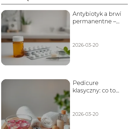
Antybiotyk a brwi
permanentne –
czy opóźnia
gojenie?
2026-03-20
Pedicure
klasyczny: co to
jest i jak wygląda
zabieg?
2026-03-20