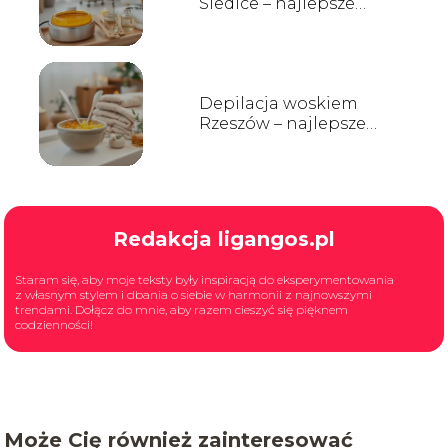
Siedlce – najlepsze
salony i ceny
Depilacja woskiem
Rzeszów – najlepsze
salony i ceny
Redakcja ligangos.pl
Staram się, aby moje teksty były inspiracją do eksperymentowania
z własnym stylem i dbania o siebie w harmonii z najnowszymi
trendami. Dołącz do mnie, aby razem cieszyć się pięknem
codzienności!
Może Cię również zainteresować