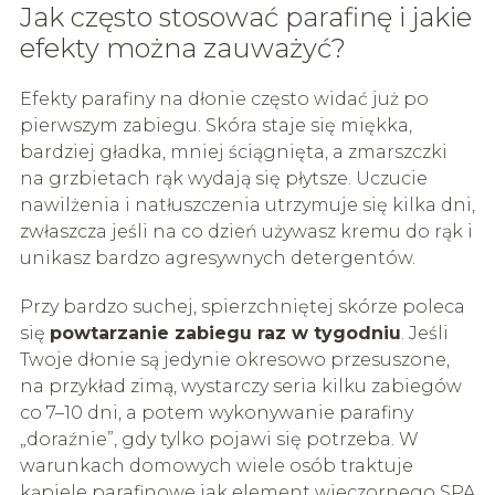
Jak często stosować parafinę i jakie
efekty można zauważyć?
Efekty parafiny na dłonie często widać już po
pierwszym zabiegu. Skóra staje się miękka,
bardziej gładka, mniej ściągnięta, a zmarszczki
na grzbietach rąk wydają się płytsze. Uczucie
nawilżenia i natłuszczenia utrzymuje się kilka dni,
zwłaszcza jeśli na co dzień używasz kremu do rąk i
unikasz bardzo agresywnych detergentów.
Przy bardzo suchej, spierzchniętej skórze poleca
się
powtarzanie zabiegu raz w tygodniu
. Jeśli
Twoje dłonie są jedynie okresowo przesuszone,
na przykład zimą, wystarczy seria kilku zabiegów
co 7–10 dni, a potem wykonywanie parafiny
„doraźnie”, gdy tylko pojawi się potrzeba. W
warunkach domowych wiele osób traktuje
kąpiele parafinowe jak element wieczornego SPA