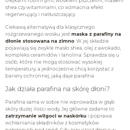
olejkami roślinnymi, woskiem pszczelim, masłem
shea czy witaminami, co wzmacnia efekt
regenerujący i natłuszczający.
Ciekawą alternatywą dla klasycznego
rozgrzewanego wosku jest
maska z parafiny na
dłonie stosowana na zimno
. W jej składzie
pojawiają się zwykle masło shea, olej z awokado,
kompleks ceramidów i lanolina. Sprawdza się u
osób, które nie mogą stosować wysokiej
temperatury, a jednocześnie chcą korzystać z
bariery ochronnej, jaką daje parafina.
Jak działa parafina na skórę dłoni?
Parafina sama w sobie nie wprowadza w głąb
skóry dużej ilości wody. Jej główne zadanie to
zatrzymanie wilgoci w naskórku
i poprawa
wchłaniania składników z kosmetyków
nałożonych pod spód. Gdy zanurzasz dłonie w