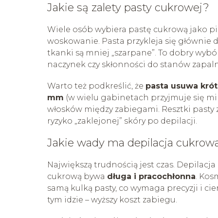
Jakie są zalety pasty cukrowej?
Wiele osób wybiera pastę cukrową jako pie
woskowanie. Pasta przykleja się głównie d
tkanki są mniej „szarpane”. To dobry wybó
naczynek czy skłonności do stanów zapa
Warto też podkreślić, że
pasta usuwa krót
mm
(w wielu gabinetach przyjmuje się m
włosków między zabiegami. Resztki pasty z
ryzyko „zaklejonej” skóry po depilacji.
Jakie wady ma depilacja cukrow
Największą trudnością jest czas. Depilacja d
cukrową bywa
długa i pracochłonna
. Kos
samą kulką pasty, co wymaga precyzji i cie
tym idzie – wyższy koszt zabiegu.