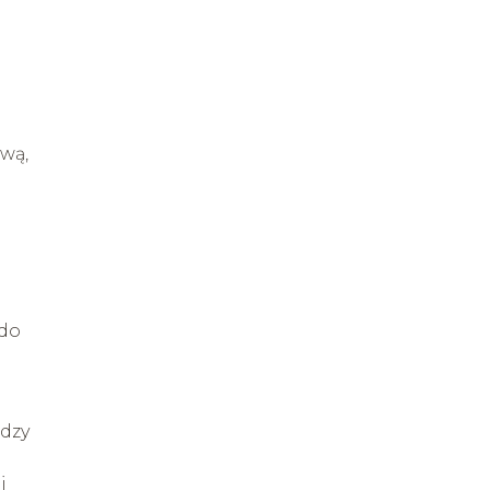
ową,
 do
ędzy
j