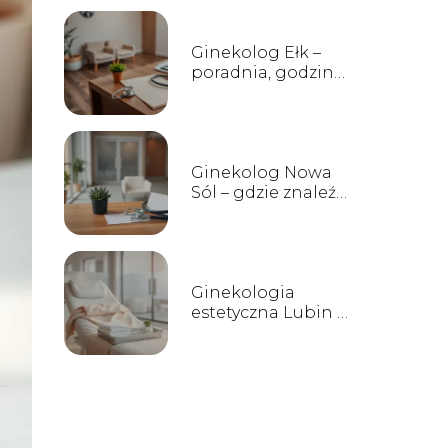
Ginekolog Ełk –
poradnia, godziny
przyjęć, kontakt
Ginekolog Nowa
Sól – gdzie znaleźć
i jak wybrać?
Ginekologia
estetyczna Lubin –
zabiegi, kliniki i
opinie