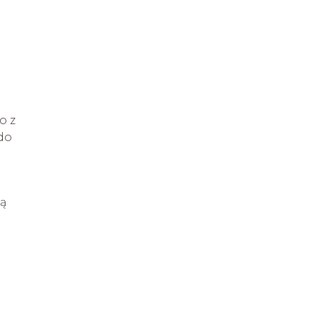
o z
do
ą