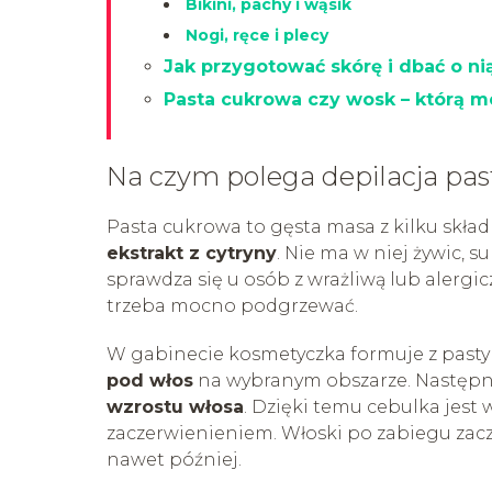
Bikini, pachy i wąsik
Nogi, ręce i plecy
Jak przygotować skórę i dbać o nią
Pasta cukrowa czy wosk – którą m
Na czym polega depilacja pa
Pasta cukrowa to gęsta masa z kilku skład
ekstrakt z cytryny
. Nie ma w niej żywic, 
sprawdza się u osób z wrażliwą lub alergic
trzeba mocno podgrzewać.
W gabinecie kosmetyczka formuje z pasty k
pod włos
na wybranym obszarze. Następni
wzrostu włosa
. Dzięki temu cebulka jest
zaczerwienieniem. Włoski po zabiegu zac
nawet później.