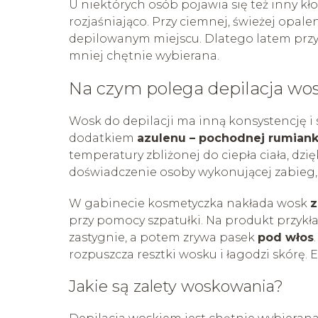
U niektórych osób pojawia się też inny kło
rozjaśniająco. Przy ciemnej, świeżej opal
depilowanym miejscu. Dlatego latem przy
mniej chętnie wybierana.
Na czym polega depilacja wo
Wosk do depilacji ma inną konsystencję i s
dodatkiem
azulenu – pochodnej rumian
temperatury zbliżonej do ciepła ciała, dzi
doświadczenie osoby wykonującej zabieg,
W gabinecie kosmetyczka nakłada wosk
z
przy pomocy szpatułki. Na produkt przykład
zastygnie, a potem zrywa pasek
pod włos
rozpuszcza resztki wosku i łagodzi skórę. 
Jakie są zalety woskowania?