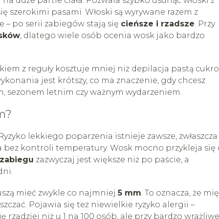
na duże partie ciała. Pozwala szybko usunąć włoski z
się szerokimi pasami. Włoski są wyrywane razem z
 – po serii zabiegów stają się
cieńsze i rzadsze
. Przy
sków
, dlatego wiele osób ocenia wosk jako bardzo
iem z reguły kosztuje mniej niż depilacja pastą cukr
ykonania jest krótszy, co ma znaczenie, gdy chcesz
m, sezonem letnim czy ważnym wydarzeniem.
em?
 Ryzyko lekkiego poparzenia istnieje zawsze, zwłaszcza
ez kontroli temperatury. Wosk mocno przykleja się
 zabiegu
zazwyczaj jest większe niż po paście, a
dni.
uszą mieć zwykle co najmniej
5 mm
. To oznacza, że mi
czać. Pojawia się też niewielkie ryzyko alergii –
rzadziej niż u 1 na 100 osób, ale przy bardzo wrażliwe