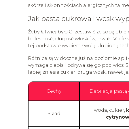
skórze i skłonnościach alergicznych ta m
Jak pasta cukrowa i wosk w
Żeby łatwiej było Ci zestawić ze sobą obie
bolesność, długość włosków, trwałość efe
tej podstawie wybiera swoją ulubioną tech
Różnice są widoczne już na poziomie aplika
wymaga ciepła i odrywa się go pod włos. S
lepiej zniesie cukier, druga wosk, nawet j
Cechy
Depilacja pastą
woda, cukier,
Skład
cytryno