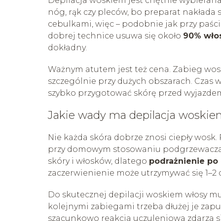
Depilacja woskiem jest chętnie wybierana 
nóg, rąk czy pleców, bo preparat nakłada 
cebulkami, więc – podobnie jak przy paście
dobrej technice usuwa się około
90% wło
dokładny.
Ważnym atutem jest też cena. Zabieg wosk
szczególnie przy dużych obszarach. Czas w
szybko przygotować skórę przed wyjazde
Jakie wady ma depilacja woski
Nie każda skóra dobrze znosi ciepły wosk.
przy domowym stosowaniu podgrzewacza b
skóry i włosków, dlatego
podrażnienie po
zaczerwienienie może utrzymywać się 1–2 
Do skutecznej depilacji woskiem włosy m
kolejnymi zabiegami trzeba dłużej je zapusz
szacunkowo reakcja uczuleniowa zdarza się 