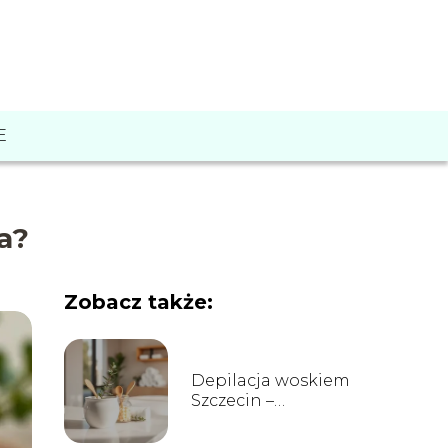
E
a?
Zobacz także:
Depilacja woskiem
Szczecin –
najlepsze salony,
ceny i opinie