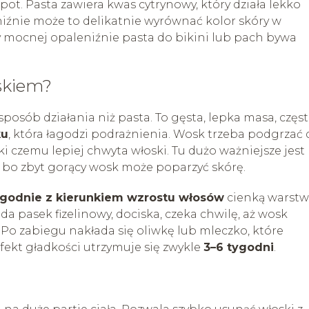
pot. Pasta zawiera kwas cytrynowy, który działa lekko
eniźnie może to delikatnie wyrównać kolor skóry w
 mocnej opaleniźnie pasta do bikini lub pach bywa
skiem?
posób działania niż pasta. To gęsta, lepka masa, częst
ku
, która łagodzi podrażnienia. Wosk trzeba podgrzać 
ęki czemu lepiej chwyta włoski. Tu dużo ważniejsze jest
 bo zbyt gorący wosk może poparzyć skórę.
godnie z kierunkiem wzrostu włosów
cienką warstw
a pasek fizelinowy, dociska, czeka chwilę, aż wosk
. Po zabiegu nakłada się oliwkę lub mleczko, które
Efekt gładkości utrzymuje się zwykle
3–6 tygodni
.