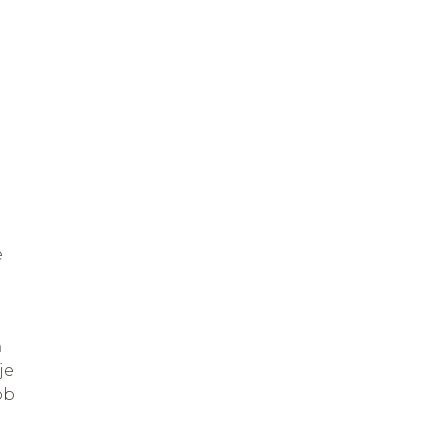
e
m
je
ób