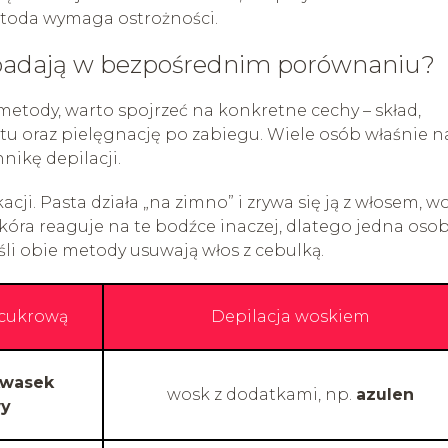
etoda wymaga ostrożności.
ypadają w bezpośrednim porównaniu?
 metody, warto spojrzeć na konkretne cechy – skład,
ktu oraz pielęgnację po zabiegu. Wiele osób właśnie n
nikę depilacji.
cji. Pasta działa „na zimno” i zrywa się ją z włosem, w
kóra reaguje na te bodźce inaczej, dlatego jedna oso
eśli obie metody usuwają włos z cebulką.
 cukrową
Depilacja woskiem
kwasek
wosk z dodatkami, np.
azulen
wy