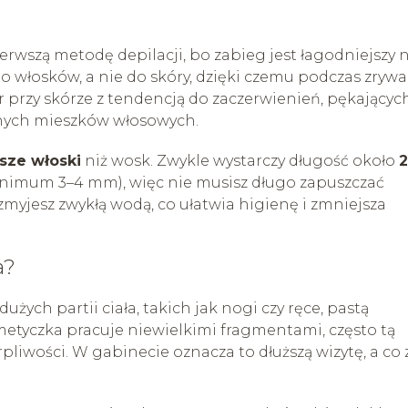
rwszą metodę depilacji, bo zabieg jest łagodniejszy n
o włosków, a nie do skóry, dzięki czemu podczas zryw
r przy skórze z tendencją do zaczerwienień, pękającyc
lnych mieszków włosowych.
sze włoski
niż wosk. Zwykle wystarczy długość około
2
inimum 3–4 mm), więc nie musisz długo zapuszczać
myjesz zwykłą wodą, co ułatwia higienę i zmniejsza
a?
użych partii ciała, takich jak nogi czy ręce, pastą
metyczka pracuje niewielkimi fragmentami, często tą
rpliwości. W gabinecie oznacza to dłuższą wizytę, a co 