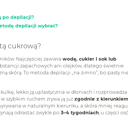
 po depilacji?
etodę depilacji wybrać?
stą cukrową?
ników. Najczęściej zawiera
wodę, cukier i sok lub
substancji zapachowych ani olejków, dlatego świetnie
zną skórą. To metoda depilacji „na zimno”, bo pasty ni
ulkę, lekko ją uplastycznia w dłoniach i rozprowadza
e szybkim ruchem zrywa ją już
zgodnie z kierunkie
 wyrywana w naturalnym kierunku, a skóra mniej reagu
zynają odrastać zwykle po
3–4 tygodniach
, u części os