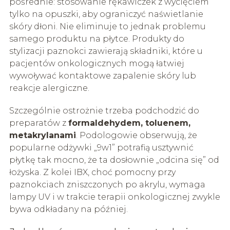
pośrednie: stosowanie rękawiczek z wycięciem
tylko na opuszki, aby ograniczyć naświetlanie
skóry dłoni. Nie eliminuje to jednak problemu
samego produktu na płytce. Produkty do
stylizacji paznokci zawierają składniki, które u
pacjentów onkologicznych mogą łatwiej
wywoływać kontaktowe zapalenie skóry lub
reakcje alergiczne.
Szczególnie ostrożnie trzeba podchodzić do
preparatów z
formaldehydem, toluenem,
metakrylanami
. Podologowie obserwują, że
popularne odżywki „9w1” potrafią usztywnić
płytkę tak mocno, że ta dosłownie „odcina się” od
łożyska. Z kolei IBX, choć pomocny przy
paznokciach zniszczonych po akrylu, wymaga
lampy UV i w trakcie terapii onkologicznej zwykle
bywa odkładany na później.