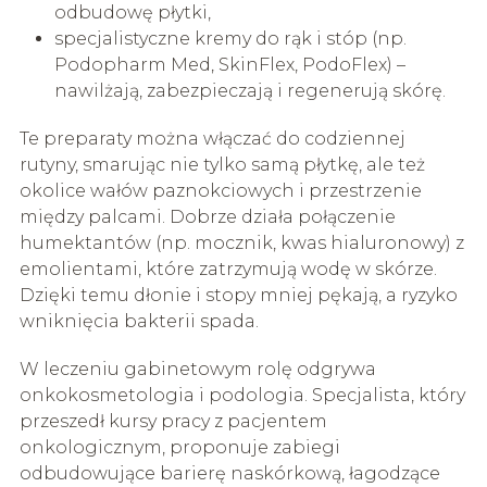
odbudowę płytki,
specjalistyczne kremy do rąk i stóp (np.
Podopharm Med, SkinFlex, PodoFlex) –
nawilżają, zabezpieczają i regenerują skórę.
Te preparaty można włączać do codziennej
rutyny, smarując nie tylko samą płytkę, ale też
okolice wałów paznokciowych i przestrzenie
między palcami. Dobrze działa połączenie
humektantów (np. mocznik, kwas hialuronowy) z
emolientami, które zatrzymują wodę w skórze.
Dzięki temu dłonie i stopy mniej pękają, a ryzyko
wniknięcia bakterii spada.
W leczeniu gabinetowym rolę odgrywa
onkokosmetologia i podologia. Specjalista, który
przeszedł kursy pracy z pacjentem
onkologicznym, proponuje zabiegi
odbudowujące barierę naskórkową, łagodzące