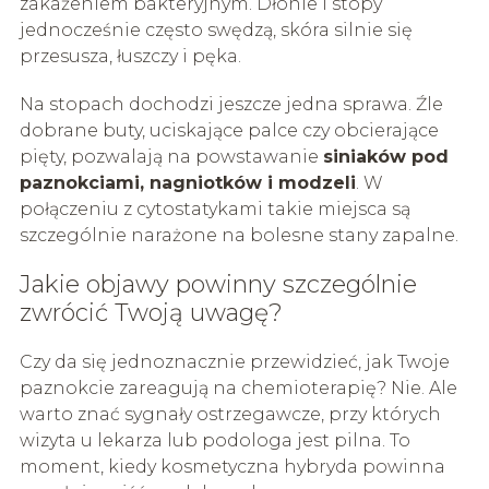
zakażeniem bakteryjnym. Dłonie i stopy
jednocześnie często swędzą, skóra silnie się
przesusza, łuszczy i pęka.
Na stopach dochodzi jeszcze jedna sprawa. Źle
dobrane buty, uciskające palce czy obcierające
pięty, pozwalają na powstawanie
siniaków pod
paznokciami, nagniotków i modzeli
. W
połączeniu z cytostatykami takie miejsca są
szczególnie narażone na bolesne stany zapalne.
Jakie objawy powinny szczególnie
zwrócić Twoją uwagę?
Czy da się jednoznacznie przewidzieć, jak Twoje
paznokcie zareagują na chemioterapię? Nie. Ale
warto znać sygnały ostrzegawcze, przy których
wizyta u lekarza lub podologa jest pilna. To
moment, kiedy kosmetyczna hybryda powinna