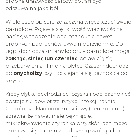
drobna urazowość palców potrafi być
odczuwalna jako ból.
Wiele osób opisuje, że zaczyna wręcz „czuć” swoje
paznokcie. Pojawia się tkliwość, wrażliwość na
nacisk, wchodzenie pod paznokcie nawet
drobnych paprochów bywa nieprzyjemne. Do
tego dochodzą zmiany koloru – paznokcie mogą
żółknąć, sinieć lub czernieć
, pojawiają się
przebarwienia i linie na płytce. Czasem dochodzi
do
onycholizy
, czyli odklejania się paznokcia od
łożyska.
Kiedy płytka odchodzi od łożyska i pod paznokieć
dostaje się powietrze, ryzyko infekcji rośnie.
Osłabiony układ odpornościowy (neutropenia)
sprawia, że nawet małe pęknięcie,
mikrokrwawienie czy ranka przy skórkach może
skończyć się stanem zapalnym, grzybicą albo