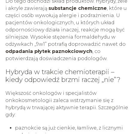
Do tego dochodzi skład produktów. Hybrydy, żele
i akryle zawierają
substancje chemiczne
, które u
części osób wywołują alergie i podrażnienia. U
pacjentów onkologicznych, u których układ
odpornościowy działa inaczej, reakcje mogą być
silniejsze. Wysokie stężenia formaldehydu w
odżywkach „9w1” potrafią doprowadzić nawet do
odpadania płytek paznokciowych
, co
potwierdzają doświadczenia podologów.
Hybryda w trakcie chemioterapii –
kiedy odpowiedź brzmi raczej „nie”?
Większość onkologów i specjalistów
onkokosmetologii zaleca wstrzymanie się z
hybrydą w trwającej aktywnie terapii. Szczególnie
gdy:
paznokcie są już cienkie, łamliwe, z licznymi