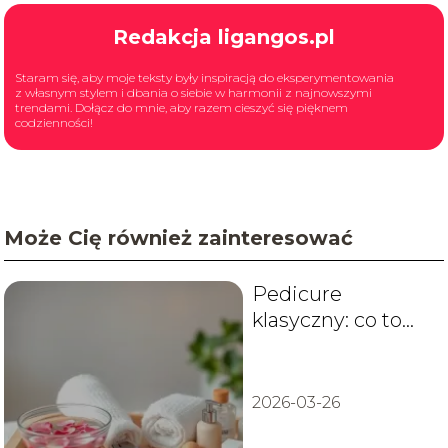
Redakcja ligangos.pl
Staram się, aby moje teksty były inspiracją do eksperymentowania
z własnym stylem i dbania o siebie w harmonii z najnowszymi
trendami. Dołącz do mnie, aby razem cieszyć się pięknem
codzienności!
Może Cię również zainteresować
Pedicure
klasyczny: co to
jest i jak wygląda
zabieg?
2026-03-26