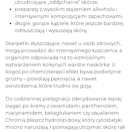
utrudniające „oddychanie” skórze,
preparaty z wysokim stężeniem alkoholu i
intensywnymi kompozycjami zapachowymi,
długie, gorące kąpiele, które jeszcze bardziej
odtłuszczają i wysuszają skórę.
Skarpetki złuszczające, nawet u osób zdrowych,
mogą prowadzić do intensywnego łuszczenia, a
organizm odpowiada na to wzmożonym
wytwarzaniem kolejnych warstw naskórka. U
kogoś po chemioterapii efekt bywa podwójnie
groźny – powstają pęknięcia, a nawet
owrzodzenia, które trudno się goją.
Do codziennej pielęgnacji zdecydowanie lepiej
sięgać po kremy z ceramidami, panthenolem,
niacynamidem, betaglukanem czy squalanem.
Chronią płaszcz hydrolipidowy, który cytostatyki
mocno naruszają, i pomagają utrzymać skórę rąk