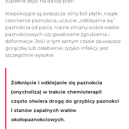
zupełnie zejść na dalszy plan.
Niepokojące są zwłaszcza: silny ból płytki, nagłe
czernienie paznokcia, uczucie „odklejania się”
paznokcia od palca, ropne zmiany wokół wałów
paznokciowych czy gwałtowne zgrubienia i
deformacje. Jeśli w tym samym czasie zauważasz
gorączkę lub osłabienie, ryzyko infekcji jest
szczególnie wysokie.
Żółknięcie i odklejanie się paznokcia
(onycholiza) w trakcie chemioterapii
często otwiera drogę do grzybicy paznokci
i stanów zapalnych wałów
okołopaznokciowych.