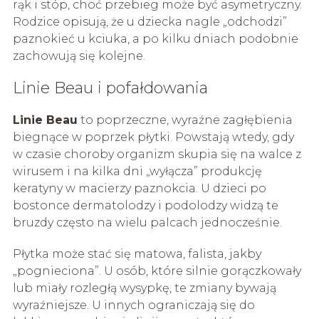
rąk i stóp, choć przebieg może być asymetryczny.
Rodzice opisują, że u dziecka nagle „odchodzi”
paznokieć u kciuka, a po kilku dniach podobnie
zachowują się kolejne.
Linie Beau i pofałdowania
Linie Beau
to poprzeczne, wyraźne zagłębienia
biegnące w poprzek płytki. Powstają wtedy, gdy
w czasie choroby organizm skupia się na walce z
wirusem i na kilka dni „wyłącza” produkcję
keratyny w macierzy paznokcia. U dzieci po
bostonce dermatolodzy i podolodzy widzą te
bruzdy często na wielu palcach jednocześnie.
Płytka może stać się matowa, falista, jakby
„pognieciona”. U osób, które silnie gorączkowały
lub miały rozległą wysypkę, te zmiany bywają
wyraźniejsze. U innych ograniczają się do