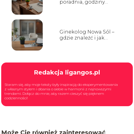
poradnia, godziny
przyjęć, kontakt
Ginekolog Nowa Sól –
gdzie znaleźć i jak
wybrać?
Redakcja ligangos.pl
Staram się, aby moje teksty były inspiracją do eksperymentowania
z własnym stylem i dbania o siebie w harmonii z najnowszymi
trendami. Dołącz do mnie, aby razem cieszyć się pięknem
codzienności!
Może Cię również zainteresować