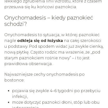
lekkiego zgrubienia linii wzrostu, które z czasem
przesuwa się ku końcowi paznokcia.
Onychomadesis – kiedy paznokieć
schodzi?
Onychomadesis to sytuacja, w której paznokieć
nagle
odkleja się od łożyska
na całej szerokości
u podstawy. Pod spodem widać już zwykle cienką,
nową płytkę. Często rodzic ma wrażenie, że „pod
starym paznokciem rośnie nowy” – i to jest
prawidłowa obserwacja.
Najważniejsze cechy onychomadesis po
bostonce:
pojawia się zwykle 4–6 tygodni po przebyciu
infekcji,
może dotyczyć paznokci dłoni, stóp lub obu