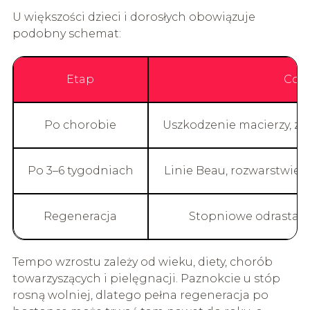
U większości dzieci i dorosłych obowiązuje
podobny schemat:
Etap
Co s
Po chorobie
Uszkodzenie macierzy, z
Po 3–6 tygodniach
Linie Beau, rozwarstwienia
Regeneracja
Stopniowe odrastan
Tempo wzrostu zależy od wieku, diety, chorób
towarzyszących i pielęgnacji. Paznokcie u stóp
rosną wolniej, dlatego pełna regeneracja po