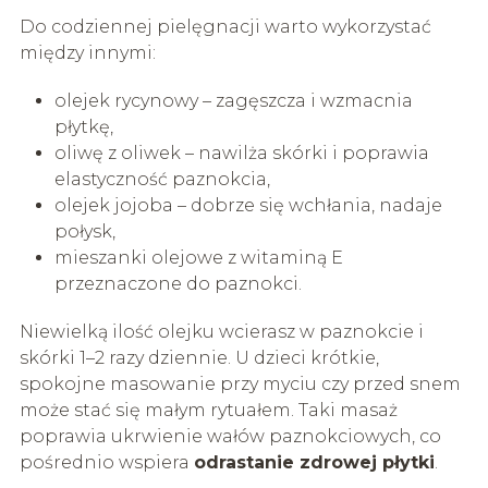
Do codziennej pielęgnacji warto wykorzystać
między innymi:
olejek rycynowy – zagęszcza i wzmacnia
płytkę,
oliwę z oliwek – nawilża skórki i poprawia
elastyczność paznokcia,
olejek jojoba – dobrze się wchłania, nadaje
połysk,
mieszanki olejowe z witaminą E
przeznaczone do paznokci.
Niewielką ilość olejku wcierasz w paznokcie i
skórki 1–2 razy dziennie. U dzieci krótkie,
spokojne masowanie przy myciu czy przed snem
może stać się małym rytuałem. Taki masaż
poprawia ukrwienie wałów paznokciowych, co
pośrednio wspiera
odrastanie zdrowej płytki
.