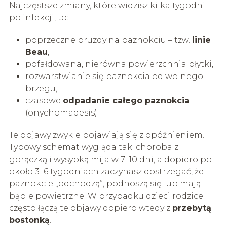
Najczęstsze zmiany, które widzisz kilka tygodni
po infekcji, to:
poprzeczne bruzdy na paznokciu – tzw.
linie
Beau
,
pofałdowana, nierówna powierzchnia płytki,
rozwarstwianie się paznokcia od wolnego
brzegu,
czasowe
odpadanie całego paznokcia
(onychomadesis).
Te objawy zwykle pojawiają się z opóźnieniem.
Typowy schemat wygląda tak: choroba z
gorączką i wysypką mija w 7–10 dni, a dopiero po
około 3–6 tygodniach zaczynasz dostrzegać, że
paznokcie „odchodzą”, podnoszą się lub mają
bąble powietrzne. W przypadku dzieci rodzice
często łączą te objawy dopiero wtedy z
przebytą
bostonką
.