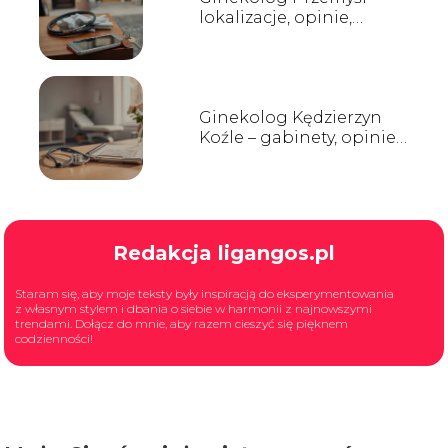
lokalizacje, opinie,
rejestracja
Ginekolog Kędzierzyn
Koźle – gabinety, opinie,
kontakt
Redakcja ligangos.pl
Staram się, aby moje teksty były inspiracją do eksperymentowania
z własnym stylem i dbania o siebie w harmonii z najnowszymi
trendami. Dołącz do mnie, aby razem cieszyć się pięknem
codzienności!