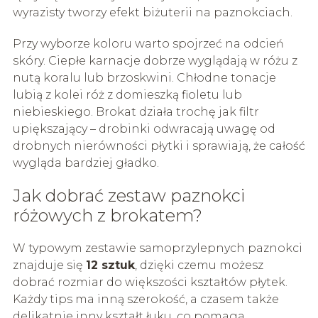
wyrazisty tworzy efekt biżuterii na paznokciach.
Przy wyborze koloru warto spojrzeć na odcień
skóry. Ciepłe karnacje dobrze wyglądają w różu z
nutą koralu lub brzoskwini. Chłodne tonacje
lubią z kolei róż z domieszką fioletu lub
niebieskiego. Brokat działa trochę jak filtr
upiększający – drobinki odwracają uwagę od
drobnych nierówności płytki i sprawiają, że całość
wygląda bardziej gładko.
Jak dobrać zestaw paznokci
różowych z brokatem?
W typowym zestawie samoprzylepnych paznokci
znajduje się
12 sztuk
, dzięki czemu możesz
dobrać rozmiar do większości kształtów płytek.
Każdy tips ma inną szerokość, a czasem także
delikatnie inny kształt łuku, co pomaga