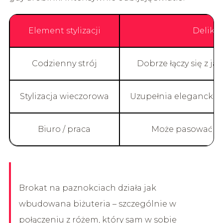
Element stylizacji
Delika
Codzienny strój
Dobrze łączy się z j
Stylizacja wieczorowa
Uzupełnia elegancką s
Biuro / praca
Może pasować do
Brokat na paznokciach działa jak
wbudowana biżuteria – szczególnie w
połączeniu z różem, który sam w sobie