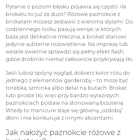
Pytanie o poziom błysku pojawia się często: ile
brokatu to już za dużo? Różowe paznokcie z
brokatem możesz zestawić z wieloma stylami. Do
codziennego looku pasują wersje, w których
baza jest delikatnie mleczna, a brokat stanowi
jedynie subtelne rozświetlenie. Na imprezę lub
wesele świetnie sprawdzi się pełny efekt flash,
gdzie drobinki niemal całkowicie przykrywają tło.
Jeśli lubisz spójny wygląd, dobierz kolor różu do
jednego z elementów garderoby – to może być
torebka, szminka albo detal na butach. Brokat
lubi proste tło, więc przy bardzo wyrazistych
paznokciach postaw na stonowaną biżuterię.
Wtedy to manicure staje się główną „ozdobą”
dłoni i nie konkuruje z innymi akcentami.
Jak nałożyć paznokcie różowe z