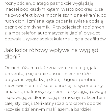
różny odcień, dlatego paznokcie wyglądają
inaczej pod każdym kątem. Warto podkreślić, że
na żywo efekt bywa mocniejszy niż na ekranie, bo
ruch dłoni i zmiana kąta padania światła dodają
paznokciom dynamiki. Przy zdjęciach robionych
z lampą telefon automatycznie „łapie” błysk, co
pozwala uzyskać spektakularne ujęcia bez filtrów.
Jak kolor różowy wpływa na wygląd
dłoni?
Odcień różu ma duże znaczenie dla tego, jak
prezentują się dłonie. Jasne, mleczne róże
optycznie wygładzają skórę i łagodzą drobne
zaczerwienienia. Z kolei bardziej nasycone tony –
amarant, malinowy czy neon – przyciągają uwagę
i sprawiają, że dłonie stają się mocnym akcentem
całej stylizacji. Delikatny róż z brokatem dobrze
łączy się z dziennym makijażem, a bardziej