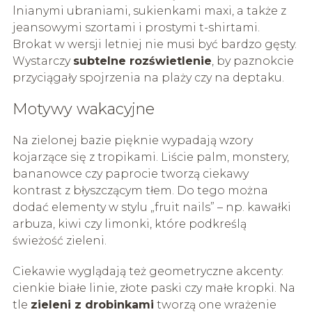
lnianymi ubraniami, sukienkami maxi, a także z
jeansowymi szortami i prostymi t-shirtami.
Brokat w wersji letniej nie musi być bardzo gęsty.
Wystarczy
subtelne rozświetlenie
, by paznokcie
przyciągały spojrzenia na plaży czy na deptaku.
Motywy wakacyjne
Na zielonej bazie pięknie wypadają wzory
kojarzące się z tropikami. Liście palm, monstery,
bananowce czy paprocie tworzą ciekawy
kontrast z błyszczącym tłem. Do tego można
dodać elementy w stylu „fruit nails” – np. kawałki
arbuza, kiwi czy limonki, które podkreślą
świeżość zieleni.
Ciekawie wyglądają też geometryczne akcenty:
cienkie białe linie, złote paski czy małe kropki. Na
tle
zieleni z drobinkami
tworzą one wrażenie