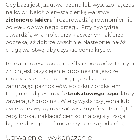
Gdy baza jest już utwardzona lub wysuszona, czas
na kolor. Nałóż pierwszą cienką warstwę
zielonego lakieru
i rozprowadź ją równomiernie
od wału do wolnego brzegu. Przy hybrydzie
utwardź ją w lampie, przy klasycznym lakierze
odczekaj aż dobrze wyschnie. Następnie nałóż
drugą warstwę, aby uzyskać pełne krycie.
Brokat możesz dodać na kilka sposobów. Jednym
z nich jest przyklejenie drobinek na jeszcze
mokry lakier – za pomocą pędzelka albo
zanurzając paznokieć w słoiczku z brokatem.
Inną metodą jest użycie
brokatowego topu
, który
zawiera już drobinki. Wtedy wystarczy jedna lub
dwie warstwy, by uzyskać wyraźny efekt. Pamiętaj,
żeby brokat nakładać cienko, inaczej stylizacja
będzie zbyt gruba i może szybciej się odklejać.
Utrwalenie i wykończenie