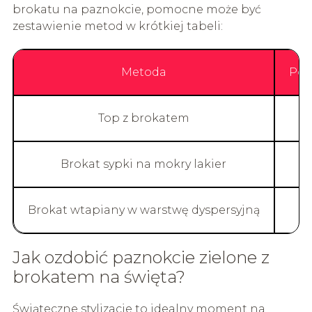
brokatu na paznokcie, pomocne może być
zestawienie metod w krótkiej tabeli:
Metoda
Poz
Top z brokatem
Brokat sypki na mokry lakier
Brokat wtapiany w warstwę dyspersyjną
Jak ozdobić paznokcie zielone z
brokatem na święta?
Świąteczne stylizacje to idealny moment na