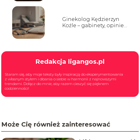
Ginekolog Kędzierzyn
Koźle – gabinety, opinie,
kontakt
Redakcja ligangos.pl
Staram się, aby moje teksty były inspiracją do eksperymentowania
z własnym stylem i dbania o siebie w harmonii z najnowszymi
trendami. Dołącz do mnie, aby razem cieszyć się pięknem
codzienności!
Może Cię również zainteresować