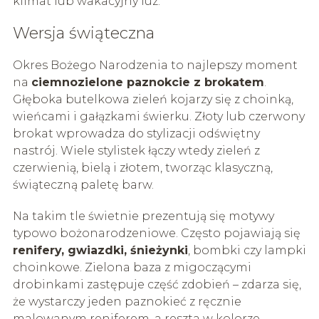
klimat lub wakacyjny luz.
Wersja świąteczna
Okres Bożego Narodzenia to najlepszy moment
na
ciemnozielone paznokcie z brokatem
.
Głęboka butelkowa zieleń kojarzy się z choinką,
wieńcami i gałązkami świerku. Złoty lub czerwony
brokat wprowadza do stylizacji odświętny
nastrój. Wiele stylistek łączy wtedy zieleń z
czerwienią, bielą i złotem, tworząc klasyczną,
świąteczną paletę barw.
Na takim tle świetnie prezentują się motywy
typowo bożonarodzeniowe. Często pojawiają się
renifery, gwiazdki, śnieżynki
, bombki czy lampki
choinkowe. Zielona baza z migoczącymi
drobinkami zastępuje część zdobień – zdarza się,
że wystarczy jeden paznokieć z ręcznie
malowanym reniferem, a reszta w kolorze