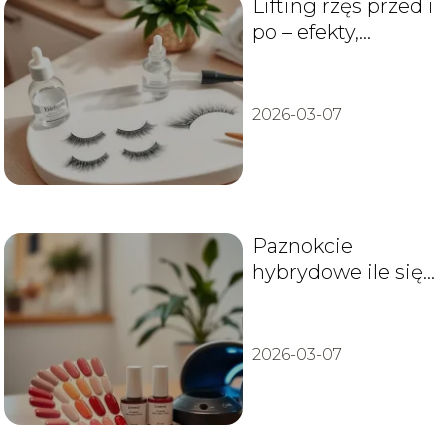
Lifting rzęs przed i
po – efekty,
pielęgnacja i
trwałość
2026-03-07
Paznokcie
hybrydowe ile się
trzymają?
2026-03-07