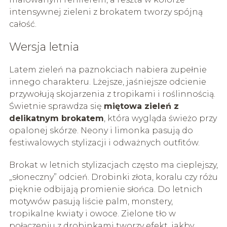
intensywnej zieleni z brokatem tworzy spójną
całość.
Wersja letnia
Latem zieleń na paznokciach nabiera zupełnie
innego charakteru. Lżejsze, jaśniejsze odcienie
przywołują skojarzenia z tropikami i roślinnością.
Świetnie sprawdza się
miętowa zieleń z
delikatnym brokatem
, która wygląda świeżo przy
opalonej skórze. Neony i limonka pasują do
festiwalowych stylizacji i odważnych outfitów.
Brokat w letnich stylizacjach często ma cieplejszy,
„słoneczny” odcień. Drobinki złota, koralu czy różu
pięknie odbijają promienie słońca. Do letnich
motywów pasują liście palm, monstery,
tropikalne kwiaty i owoce. Zielone tło w
połączeniu z drobinkami tworzy efekt, jakby