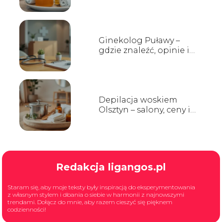
opinie
Ginekolog Puławy –
gdzie znaleźć, opinie i
godziny przyjęć
Depilacja woskiem
Olsztyn – salony, ceny i
opinie
Redakcja ligangos.pl
Staram się, aby moje teksty były inspiracją do eksperymentowania
z własnym stylem i dbania o siebie w harmonii z najnowszymi
trendami. Dołącz do mnie, aby razem cieszyć się pięknem
codzienności!