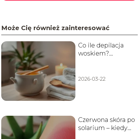
Może Cię również zainteresować
Co ile depilacja
woskiem?
Poradnik i odstępy
między zabiegami
2026-03-22
Czerwona skóra po
solarium – kiedy
zejdzie?