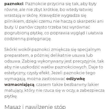
paznokci
. Paznokcie przycina się tak, aby były
równe, ale nie zbyt krótkie, bo wtedy łatwiej
wrastają w skórę. Krawędzie wygładza się
pilnikiem, dzięki czemu nie haczą o skarpetki ani
buty. U panów często trzeba też wyrównać
pogrubioną płytkę, co poprawia wygląd i ułatwia
codzienną pielęgnację.
Skórki wokół paznokci zmiękcza się specjalnym
preparatem, a później delikatnie usuwa lub
odsuwa. Zabieg wykonywany jest precyzyjnie, tak
aby nie uszkodzić wałów paznokciowych. Daje to
estetyczny, czysty efekt. Jeżeli paznokcie tego
wymagają, można zastosować
odżywkę
wzmacniającą
, czasem także bezbarwny lakier
matujący, który nie rzuca się w oczy, a zabezpiecza
płytkę.
Masaż i nawilżenie stóp